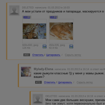
DELETED
написала 01.03.2013 в 16:03
А мои устали от праздников и папарацци, маскируются в 
#68.1
#68.2
600x400, jpeg
450x335, jpeg
126 Kb
92.8 Kb
#68
Ответить
/
Цитировать
/
Скрыть ветку
Mylady-Elena
написала 01.03.2013 в 16:14
в ответ на 
какие рыжули классные !)) у меня у мамы рыжик. 
ваших?
#70
Ответить
/
Цитировать
/
Скрыть ветку
DELETED
написала 01.03.2013 в 16:19
в ответ 
Мои сами две больших веснушки, причем н
(его так зовут, хотя первоначально был и