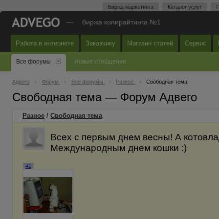
Биржа маркетинга
Каталог услуг
П
—
биржа копирайтинга №1
Работа в интернете
Заказчику
Магазин статей
Сервис
Все форумы
Новые сообщения
Адвего
Форум
Все форумы
Разное
Свободная тема
Свободная тема — Форум Адвего
Разное
/
Свободная тема
Всех с первым днем весны! А котовла
Международным днем кошки :)
#1