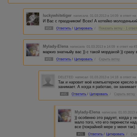
luckywhitetiger
написала 01.03.2013 в 14:09
в ответ на
И Вас с праздником! Всех! А котейко молоденький
#34
Ответить
/
Цитировать
/
Показать ветку - 1 отве
Mylady-Elena
написала 01.03.2013 в 14:09
в ответ на #
маркиз знатныйу вас )) с такой мордахой )) сразу 
#35
Ответить
/
Цитировать
/
Скрыть ветку
DELETED
написал 01.03.2013 в 14:18
в ответ на
Так и наровит моё компьютерное кресло от
занимает. А когда я работаю, он занимает
#45
Ответить
/
Цитировать
/
Скрыть ветку
Mylady-Elena
написала 01.03.2013 
)) особенно это радует, когда у 
мало того, что его перенести над
все (покрайней мере у меня так).
#65
Ответить
/
Цитировать
/
Скр