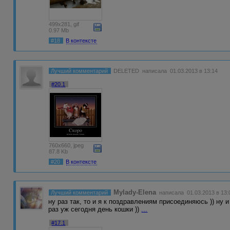
499x281, gif
0.97 Mb
#18
В контексте
Лучший комментарий
DELETED
написала 01.03.2013 в 13:14
#20.1
760x660, jpeg
87.8 Kb
#20
В контексте
Mylady-Elena
Лучший комментарий
написала 01.03.2013 в 13:
ну раз так, то и я к поздравлениям присоединяюсь )) ну 
раз уж сегодня день кошки ))
...
#17.1