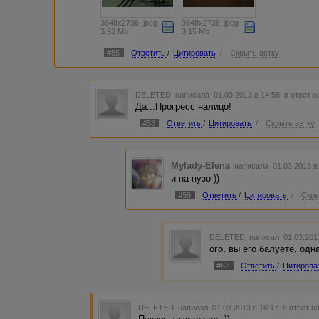
3648x2736, jpeg
3648x2736, jpeg
3.92 Mb
3.15 Mb
#55
Ответить
/
Цитировать
/
Скрыть ветку
DELETED
написала 01.03.2013 в 14:58
в ответ н
Да...Прогресс налицо!
#58
Ответить
/
Цитировать
/
Скрыть ветку
Mylady-Elena
написала 01.03.2013 в
и на пузо ))
#59
Ответить
/
Цитировать
/
Скры
DELETED
написал 01.03.201
ого, вы его балуете, одн
#62
Ответить
/
Цитирова
DELETED
написал 01.03.2013 в 16:17
в ответ н