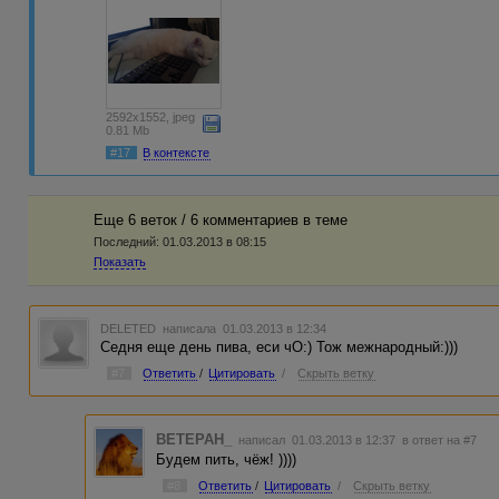
2592x1552, jpeg
0.81 Mb
#17
В контексте
Еще 6 веток / 6 комментариев в темe
Последний:
01.03.2013 в 08:15
Показать
DELETED
написала 01.03.2013 в 12:34
Седня еще день пива, еси чО:) Тож межнародный:)))
#7
Ответить
/
Цитировать
/
Скрыть ветку
BETEPAH_
написал 01.03.2013 в 12:37
в ответ на #7
Будем пить, чёж! ))))
#8
Ответить
/
Цитировать
/
Скрыть ветку