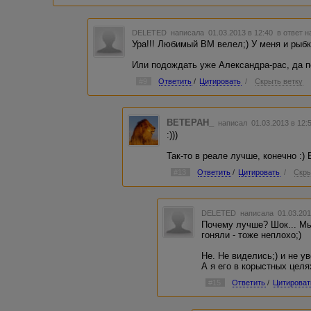
DELETED
написала 01.03.2013 в 12:40
в ответ н
Ура!!! Любимый ВМ велел;) У меня и рыбк
Или подождать уже Александра-рас, да поз
#9
Ответить
/
Цитировать
/
Скрыть ветку
BETEPAH_
написал 01.03.2013 в 12
:)))
Так-то в реале лучше, конечно :) 
#13
Ответить
/
Цитировать
/
Скры
DELETED
написала 01.03.201
Почему лучше? Шок... Мы
гоняли - тоже неплохо;)
Не. Не виделись;) и не у
А я его в корыстных целя
#15
Ответить
/
Цитироват