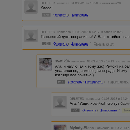
DELETED
написал 01.03.2013 в 13:58
в ответ на #28
Класс!
#29
Ответить
/
Цитировать
DELETED
написала 01.03.2013 в 14:17
в ответ на #28
Творческий дуэт понравился! А Ваш котейко - ва
#43
Ответить
/
Цитировать
/
Скрыть ветку
svetik04
написала 01.03.2013 в 14:19
в ответ н
Ага, и наглючая к тому же:) Ремонт на ба
увалился под саженец винограда. Я ему: "
взгляду все понятно:)
#47
Ответить
/
Цитировать
/
Скрыть ветку
DELETED
написала 01.03.2013 в 14:2
Ага: "Уйди, хозяйка! Кто тут бари
#51
Ответить
/
Цитировать
/
Пока
Mylady-Elena
написала 01.03.2013 в