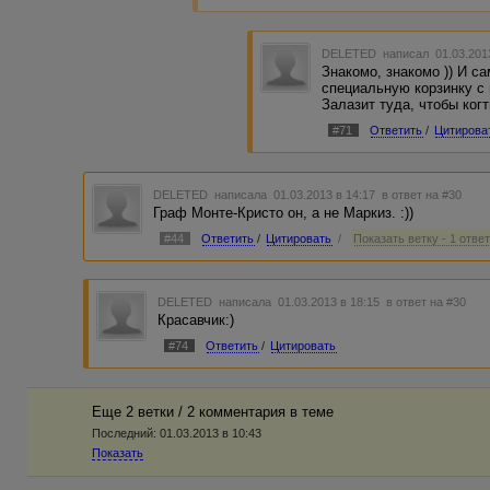
DELETED
написал 01.03.201
Знакомо, знакомо )) И с
специальную корзинку с 
Залазит туда, чтобы когт
#71
Ответить
/
Цитирова
DELETED
написала 01.03.2013 в 14:17
в ответ на #30
Граф Монте-Кристо он, а не Маркиз. :))
#44
Ответить
/
Цитировать
/
Показать ветку - 1 отве
DELETED
написала 01.03.2013 в 18:15
в ответ на #30
Красавчик:)
#74
Ответить
/
Цитировать
Еще 2 ветки / 2 комментария в темe
Последний:
01.03.2013 в 10:43
Показать