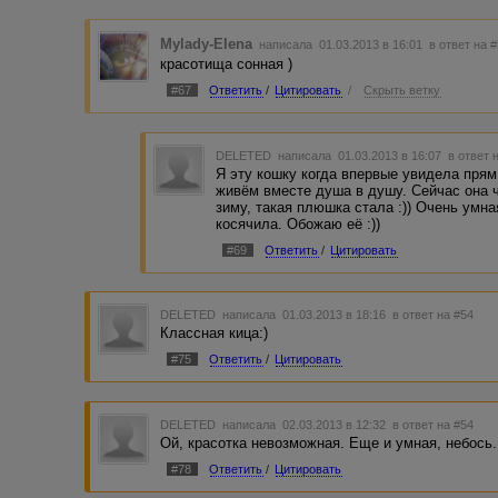
Mylady-Elena
написала 01.03.2013 в 16:01
в ответ на 
красотища сонная )
#67
Ответить
/
Цитировать
/
Скрыть ветку
DELETED
написала 01.03.2013 в 16:07
в ответ 
Я эту кошку когда впервые увидела прям
живём вместе душа в душу. Сейчас она 
зиму, такая плюшка стала :)) Очень умна
косячила. Обожаю её :))
#69
Ответить
/
Цитировать
DELETED
написала 01.03.2013 в 18:16
в ответ на #54
Классная кица:)
#75
Ответить
/
Цитировать
DELETED
написала 02.03.2013 в 12:32
в ответ на #54
Ой, красотка невозможная. Еще и умная, небось.
#78
Ответить
/
Цитировать