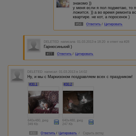
знакомо ))
у меня если я пол подметаю, то 
ложится. )) а во время ремонта в
квартире. не кот, а поросенок )
#56
Ответить
/
Цитировать
DELETED
написала 01.03.2013 в 18:20
в ответ на #28
Гарнюсинький:)
#77
Ответить
/
Цитировать
DELETED
написал 01.03.2013 в 14:02
Ну, и мы с Маркизоном поздравляем всех с праздником!
#30.1
#30.2
640x480, jpeg
640x480, jpeg
349 Kb
247 Kb
#30
Ответить
/
Цитировать
/
Скрыть ветку