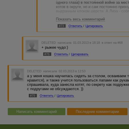
одного глаза) в постоянной войне за ме
котов в округе, но и сам постоянно прих
выдранным клоком шерсти. А Лиза - собла
Показать весь комментарий
#73
Ответить
/
Цитировать
DELETED
написала 01.03.2013 в 18:18
в ответ на #68
+ рыжее чудо:)
#76
Ответить
/
Цитировать
DELETED
написала 02.03.2013 в 12:53
а у меня кошка научилась сидеть за столом, осваиваем 
нравится), и также учится пользоваться лапами как рука
спрашивала, куда занесла котят, по секрету как подружк
с подругами не обсуждаются. ))
#79
Ответить
/
Цитировать
Написать комментарий
Последние комментарии