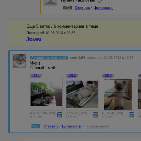
Пузень таки отъел :))
#72
Ответить
/
Цитировать
Еще 5 веток / 6 комментариев в темe
Последний:
01.03.2013 в 09:37
Показать
svetik04
Лучший комментарий
написала 01.03.2013 в 13:57
Мур:)
Первый - мой.
#28.1
#28.2
#28.3
#
4320x3240, jpeg
300x262, jpeg
493x545, jpeg
50
3.14 Mb
23.8 Kb
49.4 Kb
5
#28
Ответить
/
Цитировать
/
Скрыть ветку