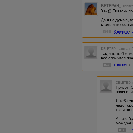
BETEPAH_
написа
Хах))) Пивасик по
Да я не думаю, ч
столь интересным
#19
Ответить
/
DELETED
написал 0
Так, что-то без 
всё сложится пр
#24
Ответить
/
DELETED
Привет, 
начинали
Я тебя е
надо гор
так и не 
А чего "
мож уже 
#31
От