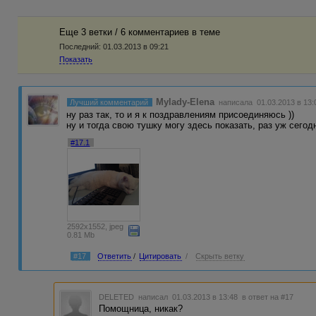
Еще 3 ветки / 6 комментариев в темe
Последний:
01.03.2013 в 09:21
Показать
Mylady-Elena
Лучший комментарий
написала 01.03.2013 в 13:
ну раз так, то и я к поздравлениям присоединяюсь ))
ну и тогда свою тушку могу здесь показать, раз уж сегод
#17.1
2592x1552, jpeg
0.81 Mb
#17
Ответить
/
Цитировать
/
Скрыть ветку
DELETED
написал 01.03.2013 в 13:48
в ответ на #17
Помощница, никак?