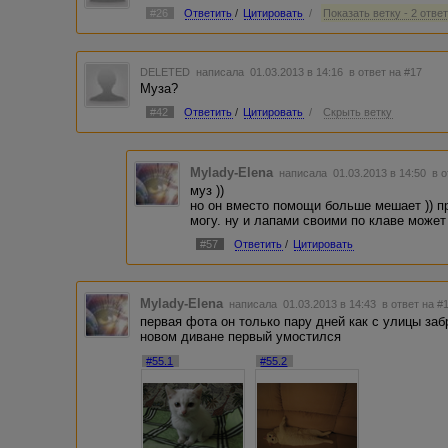
#26
Ответить
/
Цитировать
/
Показать ветку - 2 отве
DELETED
написала 01.03.2013 в 14:16
в ответ на #17
Муза?
#42
Ответить
/
Цитировать
/
Скрыть ветку
Mylady-Elena
написала 01.03.2013 в 14:50
в 
муз ))
но он вместо помощи больше мешает )) пр
могу. ну и лапами своими по клаве может 
#57
Ответить
/
Цитировать
Mylady-Elena
написала 01.03.2013 в 14:43
в ответ на #
первая фота он только пару дней как с улицы заб
новом диване первый умостился
#55.1
#55.2