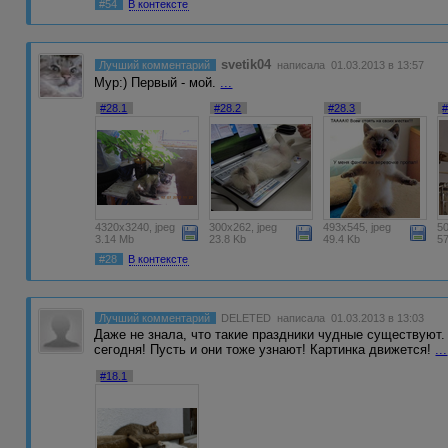
#54
В контексте
svetik04
Лучший комментарий
написала 01.03.2013 в 13:57
Мур:) Первый - мой.
...
#28.1
#28.2
#28.3
#
4320x3240, jpeg
300x262, jpeg
493x545, jpeg
50
3.14 Mb
23.8 Kb
49.4 Kb
5
#28
В контексте
Лучший комментарий
DELETED
написала 01.03.2013 в 13:03
Даже не знала, что такие праздники чудные существуют.
сегодня! Пусть и они тоже узнают! Картинка движется!
...
#18.1