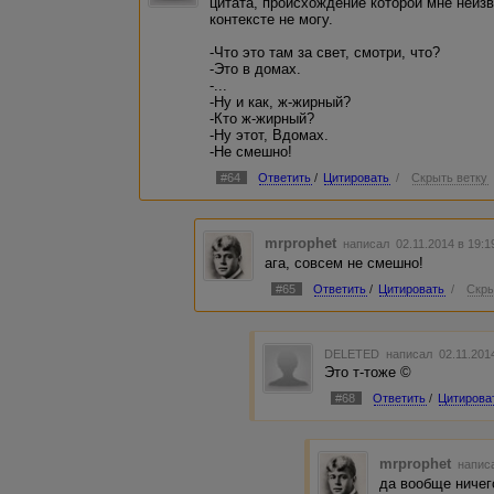
цитата, происхождение которой мне неизв
контексте не могу.
-Что это там за свет, смотри, что?
-Это в домах.
-...
-Ну и как, ж-жирный?
-Кто ж-жирный?
-Ну этот, Вдомах.
-Не смешно!
#64
Ответить
/
Цитировать
/
Скрыть ветку
mrprophet
написал 02.11.2014 в 19:
ага, совсем не смешно!
#65
Ответить
/
Цитировать
/
Скры
DELETED
написал 02.11.201
Это т-тоже ©
#68
Ответить
/
Цитирова
mrprophet
написа
да вообще ничег