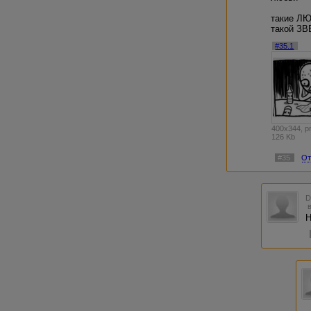
такие Л
такой З
#35.1
400x344, p
126 Kb
#35
От
Н