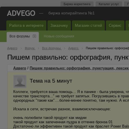
Биржа маркетинга
Каталог услуг
П
—
биржа копирайтинга №1
Работа в интернете
Заказчику
Магазин статей
Сервис
Все форумы
Новые сообщения
Адвего
Форум
Все форумы
Адвего
Пишем правильно: орфографи
Пишем правильно: орфография, пунк
Адвего
/
Пишем правильно: орфография, пунктуация, лексик
Тема на 5 минут
Коллеги, требуется ваша помощь... Я в панике - была уверена, чт
качестве транспорта..." не требует запятых. Погрузившись в пр
однородных "такие как"....более-менее понятно, там нужно. А есл
Искала в сети, встречаю разное, взаимоисключающее:
очень полюбили такой продукт как мидии
такой продукт как запеченная пудра в оттенке бронза 01
Достаточно ли эффективен такой продукт как браслет Power Bal