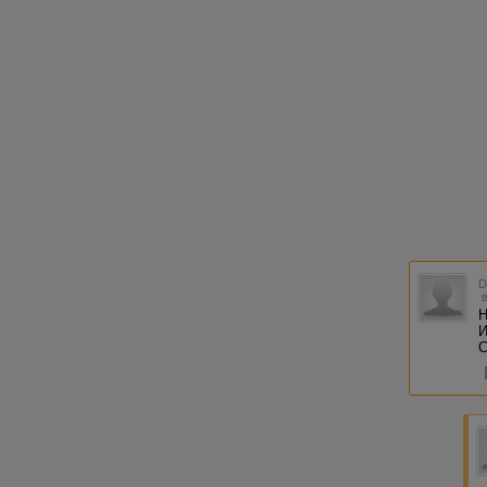
Н
И
С