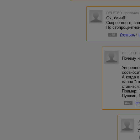
DELETED
написала 
Ох, блин!!!
Скорее всего, за
Но стопроцентной
#46
Ответить
/
DELETED
Почему н
Уверенно
соотноси
А когда 
слова "та
ставится
Пример: 
Пушкин, 
#47
От
У