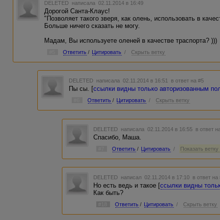
DELETED
написала 02.11.2014 в 16:49
Дорогой Санта-Клаус!
"Позволяет такого зверя, как олень, использовать в качес
Больше ничего сказать не могу.
Мадам, Вы используете оленей в качестве траспорта? )))
#5
Ответить
/
Цитировать
/
Скрыть ветку
DELETED
написала 02.11.2014 в 16:51
в ответ на #5
Пы сы. [
ссылки видны только авторизованным по
#6
Ответить
/
Цитировать
/
Скрыть ветку
DELETED
написала 02.11.2014 в 16:55
в ответ н
Спасибо, Маша.
#7
Ответить
/
Цитировать
/
Показать ветку 
DELETED
написал 02.11.2014 в 17:10
в ответ на
Но есть ведь и такое [
ссылки видны толь
Как быть?
#18
Ответить
/
Цитировать
/
Скрыть ветку