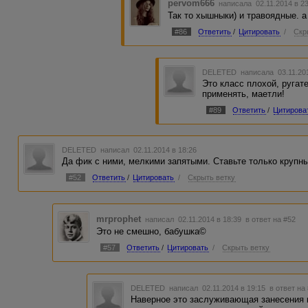
pervom666
написала 02.11.2014 в 2
Так то хышныки) и травоядные. а
#86
Ответить
/
Цитировать
/
Скр
DELETED
написала 03.11.20
Это класс плохой, ругат
применять, маетли!
#89
Ответить
/
Цитирова
DELETED
написал 02.11.2014 в 18:26
Да фик с ними, мелкими запятыми. Ставьте только крупны
#52
Ответить
/
Цитировать
/
Скрыть ветку
mrprophet
написал 02.11.2014 в 18:39
в ответ на #52
Это не смешно, бабушка©
#57
Ответить
/
Цитировать
/
Скрыть ветку
DELETED
написал 02.11.2014 в 19:15
в ответ на
Наверное это заслуживающая занесения 