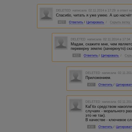
4. Если союз КАК стоит между подлежащим и ска
требовалось бы поставить тире), например: Озеро
DELETED
написала 02.11.2014 в 17:29
в ответ н
5. Если сравнительному обороту предшествует 
Спасибо, читать я уже умею. А шо насчё
СОВЕРШЕННО, ПОЧТИ, ВРОДЕ, ТОЧЬ-В-ТОЧЬ, И
делают не как соседи или Волосы у нее вьются то
#27
Ответить
/
Цитировать
/
Скрыть ветку
DELETED
написала 02.11.2014 в 17:3
Мадам, скажите мне, чем является
переверну землю (зачеркнуто) ск
#32
Ответить
/
Цитировать
/
Скры
DELETED
написала 02.11.201
Приложением.
#37
Ответить
/
Цитироват
DELETED
написала 02.11.201
КаГбэ средством накопле
случаях - морального ра
это не так).
В качестве - ключевое сл
#38
Ответить
/
Цитироват