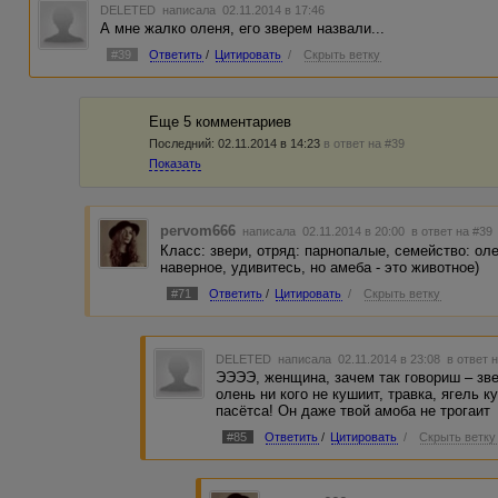
DELETED
написала 02.11.2014 в 17:46
А мне жалко оленя, его зверем назвали...
#39
Ответить
/
Цитировать
/
Скрыть ветку
Еще 5 комментариев
Последний:
02.11.2014 в 14:23
в ответ на #39
Показать
pervom666
написала 02.11.2014 в 20:00
в ответ на #39
Класс: звери, отряд: парнопалые, семейство: ол
наверное, удивитесь, но амеба - это животное)
#71
Ответить
/
Цитировать
/
Скрыть ветку
DELETED
написала 02.11.2014 в 23:08
в ответ 
ЭЭЭЭ, женщина, зачем так говориш – звер
олень ни кого не кушиит, травка, ягель 
пасётса! Он даже твой амоба не трогаит
#85
Ответить
/
Цитировать
/
Скрыть ветку