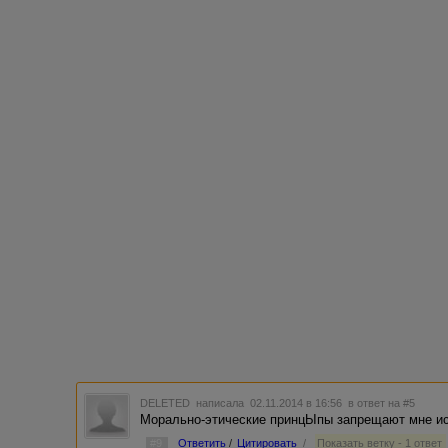
DELETED
написала 02.11.2014 в 16:56
в ответ на #5
Морально-этические принцЫпы запрещают мне исп
#9
Ответить
/
Цитировать
/
Показать ветку - 1 ответ