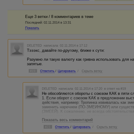
Еще 3 ветки / 8 комментариев в темe
Последний:
02.11.2014 в 13:31
Показать
DELETED
написала 02.11.2014 в 17:12
Тэээкс, давайте по-другому, ближе к сути:
Разумно ли такую валюту как гривна использовать для н
запятые.
#19
Ответить
/
Цитировать
/
Скрыть ветку
DELETED
написала 02.11.2014 в 17:20
в ответ на #19
Не обособляются обороты с союзом КАК в пяти с
1. Если оборот с союзом КАК в предложении выст
действия, например: Тропинка извивалась как зм
заменить наречием (ПО-ЗМЕИНОМУ) или существ
(ЗМЕЕЙ). К сожалению, не всегда обстоятельств
уверенностью отличить от обстоятельств сравнен
Показать весь комментарий
2. Если оборот с союзом КАК входит в состав фр
она сидела как на иголках;
#23
Ответить
/
Цитировать
/
Скрыть ветку
3. Если оборот с союзом КАК входит в состав ск
оборота не имеет законченного смысла, например