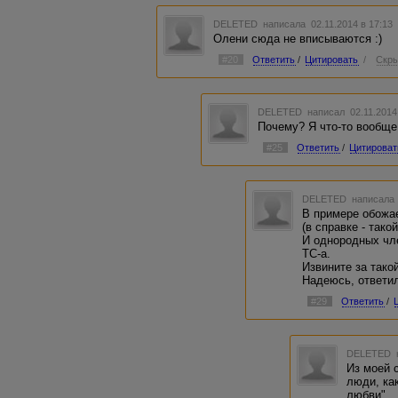
DELETED
написала 02.11.2014 в 17:1
Олени сюда не вписываются :)
#20
Ответить
/
Цитировать
/
Скры
DELETED
написал 02.11.2014
Почему? Я что-то вообще
#25
Ответить
/
Цитироват
DELETED
написала 
В примере обожае
(в справке - такой
И однородных чл
ТС-а.
Извините за такой
Надеюсь, ответил
#29
Ответить
/
DELETED
Из моей 
люди, ка
любви"