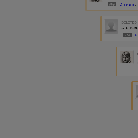
#69
Ответить
/
DELETED
Это тоже
#73
О