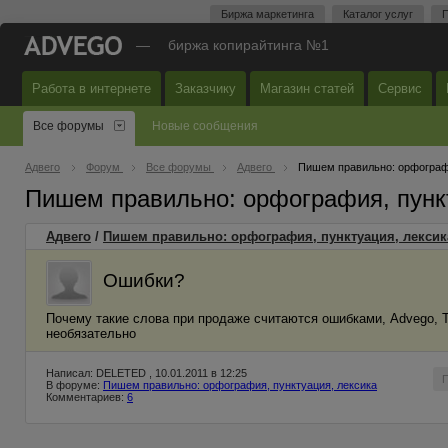
Биржа маркетинга
Каталог услуг
П
—
биржа копирайтинга №1
Работа в интернете
Заказчику
Магазин статей
Сервис
Все форумы
Новые сообщения
Адвего
Форум
Все форумы
Адвего
Пишем правильно: орфографи
Пишем правильно: орфография, пунк
Адвего
/
Пишем правильно: орфография, пунктуация, лексик
Ошибки?
Почему такие слова при продаже считаются ошибками, Advego, Te
необязательно
Написал: DELETED , 10.01.2011 в 12:25
В форуме:
Пишем правильно: орфография, пунктуация, лексика
Комментариев:
6