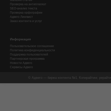
Магазин статей
Проверка на антиплагиат
SEO-анализ текста
Проверка орфографии
Адвего
Лингвист
Заказ контента и услуг
Информация
Пользовательское соглашение
Политика конфиденциальности
Поддержка пользователей
Партнерская программа
Новости Адвего
Сервисы Адвего
© Адвего — биржа контента №1. Копирайтинг, рерайти