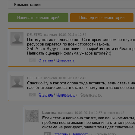
Комментарии
Написать комментарий
Последние комментарии
DELETED
написал 10.01.2011 в 12:34
Патамушта их в словаре нет. Со вторым словом поаккура
ресурсов карается по всей строгости закона.
ЗЫ: А вот Вуду в сочетании с копирайтингом и вебмастер
Написать сценарий фильма ужасов штоле? :)
#1
Ответить
/
Цитировать
DELETED
написал 10.01.2011 в 12:42
Спасибо!Ну а как эти слова туда вставить, ведь статья н
насчёт второго слова, в статье к нему негативное оеноше
#2
Ответить
/
Цитировать
/
Скрыть ветку
Leorina
написала 10.01.2011 в 12:57
в ответ на #2
Если статья написана так же, как ваши комменты,
пробелы после знаков препинания в статье прове
система не реагирует, значит там идет сочетание 
#3
Ответить
/
Цитировать
/
Скрыть ветку