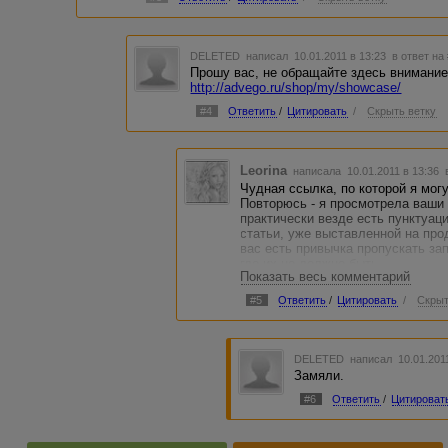
DELETED
написал 10.01.2011 в 13:23
в ответ на
Прошу вас, не обращайте здесь внимание
http://advego.ru/shop/my/showcase/
#4
Ответить
/
Цитировать
/
Скрыть ветку
Leorina
написала 10.01.2011 в 13:36
Чудная ссылка, по которой я могу
Повторюсь - я просмотрела ваши 
практически везде есть пунктуац
статьи, уже выставленной на про
вас есть привычка пропускать зап
где их не должно быть.
Показать весь комментарий
Кстати, когда вам рекомендовал
- личная переписка, а не создан
#5
Ответить
/
Цитировать
/
Скрыт
DELETED
написал 10.01.201
Замяли.
#6
Ответить
/
Цитироват