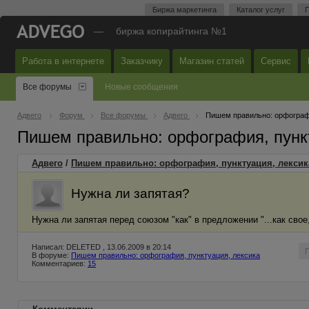
Биржа маркетинга
Каталог услуг
П
—
биржа копирайтинга №1
Работа в интернете
Заказчику
Магазин статей
Сервис
Все форумы
Новые сообщения
Адвего
Форум
Все форумы
Адвего
Пишем правильно: орфографи
Пишем правильно: орфография, пунк
Адвего
/
Пишем правильно: орфография, пунктуация, лексик
Нужна ли запятая?
Нужна ли запятая перед союзом "как" в предложении "...как свое,
Написал: DELETED , 13.06.2009 в 20:14
В форуме:
Пишем правильно: орфография, пунктуация, лексика
Комментариев:
15