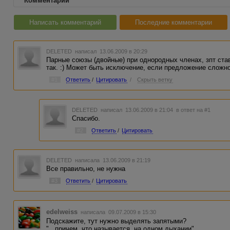
Комментарии
Написать комментарий
Последние комментарии
DELETED
написал 13.06.2009 в 20:29
Парные союзы (двойные) при однородных членах, зпт ста
так. :) Может быть исключение, если предложение сложн
#1
Ответить
/
Цитировать
/
Скрыть ветку
DELETED
написал 13.06.2009 в 21:04
в ответ на #1
Спасибо.
#2
Ответить
/
Цитировать
DELETED
написала 13.06.2009 в 21:19
Все правильно, не нужна
#3
Ответить
/
Цитировать
edelweiss
написала 09.07.2009 в 15:30
Подскажите, тут нужно выделять запятыми?
"...причем, что называется, на одном дыхании".