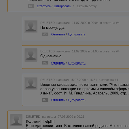
#4
Ответить
/
Цитировать
/
Скрыть ветку
DELETED
написала 11.07.2009 в 00:04
в ответ на #4
По-моему, да.
#5
Ответить
/
Цитировать
DELETED
написала 11.07.2009 в 01:05
в ответ на #4
Однозначно
#6
Ответить
/
Цитировать
DELETED
написал 15.07.2009 в 16:51
в ответ на #4
Вводные словавыделяются запятыми. "Что называ
слова,указывающие на приёмы и способы оформл
языка", сост. И. М. Гиндлина, Астрель, 2009, стр. 2
#7
Ответить
/
Цитировать
DELETED
написала 27.07.2009 в 00:21
Коллеги! Help!!!!
В предложении типа: В столице нашей родины Москве рас