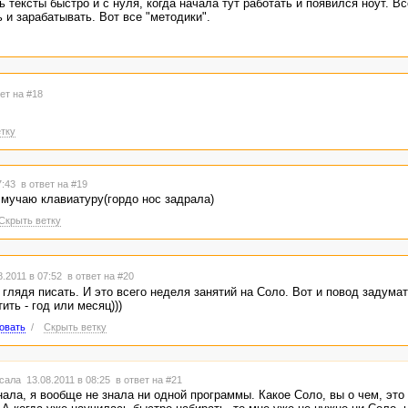
 тексты быстро и с нуля, когда начала тут работать и появился ноут. В
 и зарабатывать. Вот все "методики".
ет на #18
тку
7:43
в ответ на #19
 мучаю клавиатуру(гордо нос задрала)
Скрыть ветку
.2011 в 07:52
в ответ на #20
 глядя писать. И это всего неделя занятий на Соло. Вот и повод задумат
ть - год или месяц)))
овать
/
Скрыть ветку
сала 13.08.2011 в 08:25
в ответ на #21
нала, я вообще не знала ни одной программы. Какое Соло, вы о чем, это