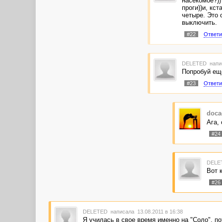
насекомое?))
проги))и, кс
четыре. Это 
выключить.
#22
Ответи
DELETED
напи
Попробуй ещ
#23
Ответи
doca
Ага,
#24
DELE
Вот 
#26
DELETED
написала 13.08.2011 в 16:38
Я училась в свое время именно на "Соло", по