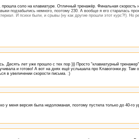
, прошла соло на клавиатуре. Отличный тренажёр. Финальная скорость 
авыки подзабылись немного, поэтому 230. А вообще я его старалась про
ериал. И психи были, и срывы (ну как другие прошли этот курс?!). Но р
ь. Десять лет уже прошло с тех пор ))) Просто "клавиатурный тренажер" 
учивала и готово! А вот на днях ещё услышала про Клавогонки.ру. Там 
ся в увеличении скорости письма. :)
ко у меня версия была недоломаная, поэтому пустила только до 40-го ур