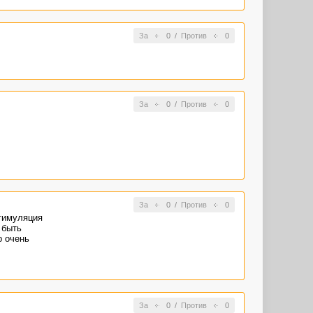
За
0
/
Против
0
За
0
/
Против
0
За
0
/
Против
0
стимуляция
 быть
р очень
За
0
/
Против
0