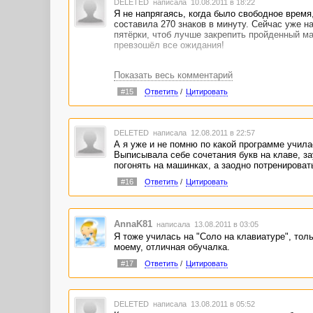
DELETED
написала 10.08.2011 в 18:22
Я не напрягаясь, когда было свободное время
составила 270 знаков в минуту. Сейчас уже н
пятёрки, чтоб лучше закрепить пройденный мат
превзошёл все ожидания!
Показать весь комментарий
#15
Ответить
/
Цитировать
DELETED
написала 12.08.2011 в 22:57
А я уже и не помню по какой программе училас
Выписывала себе сочетания букв на клаве, за
погонять на машинках, а заодно потренировать
#16
Ответить
/
Цитировать
AnnaK81
написала 13.08.2011 в 03:05
Я тоже училась на "Соло на клавиатуре", толь
моему, отличная обучалка.
#17
Ответить
/
Цитировать
DELETED
написала 13.08.2011 в 05:52