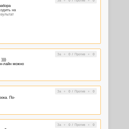
За
0
/
Против
0
набора
ходить на
езультат
За
0
/
Против
0
))))
он-лайн можно
За
0
/
Против
0
ока. По-
За
0
/
Против
0