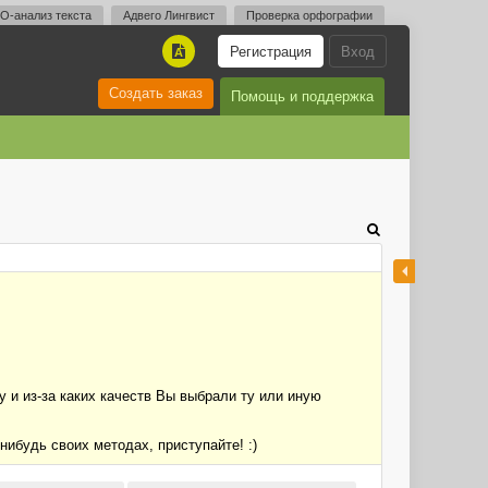
O-анализ текста
Адвего Лингвист
Проверка орфографии
Регистрация
Вход
A
Создать заказ
Помощь и поддержка
 и из-за каких качеств Вы выбрали ту или иную
нибудь своих методах, приступайте! :)