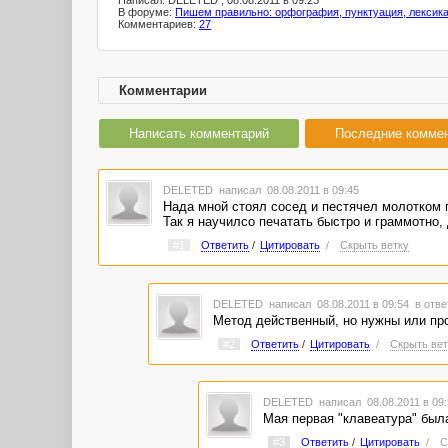
Написал: DELETED , 08.08.2011 в 09:23
В форуме:
Пишем правильно: орфография, пунктуация, лексик
Комментариев:
27
Комментарии
Написать комментарий
Последние комме
DELETED
написал 08.08.2011 в 09:45
Нада мной стоял сосед и пестячел молотком 
Так я научилсо печатать быстро и граммотно,
#1
Ответить
/
Цитировать
/
Скрыть ветку
DELETED
написал 08.08.2011 в 09:54
в отве
Метод действенный, но нужны или пр
#2
Ответить
/
Цитировать
/
Скрыть вет
DELETED
написал 08.08.2011 в 09
Мая первая "клавеатура" была
#3
Ответить
/
Цитировать
/
С