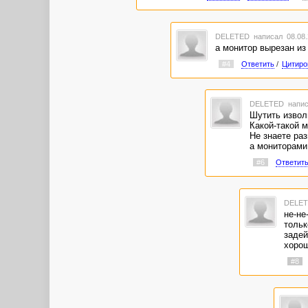
DELETED
написал 08.08.
а монитор вырезан и
#4
Ответить
/
Цитиро
DELETED
напис
Шутить изволи
Какой-такой м
Не знаете раз
а мониторами
#6
Ответит
DELE
не-не
тольк
задей
хорош
#8