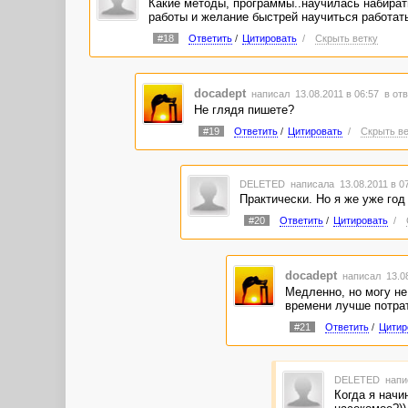
Какие методы, программы..научилась набирать
работы и желание быстрей научиться работать
#18
Ответить
/
Цитировать
/
Скрыть ветку
docadept
написал 13.08.2011 в 06:57
в отв
Не глядя пишете?
#19
Ответить
/
Цитировать
/
Скрыть ве
DELETED
написала 13.08.2011 в 0
Практически. Но я же уже год
#20
Ответить
/
Цитировать
/
docadept
написал 13.08
Медленно, но могу не
времени лучше потрати
#21
Ответить
/
Цитир
DELETED
напи
Когда я начи