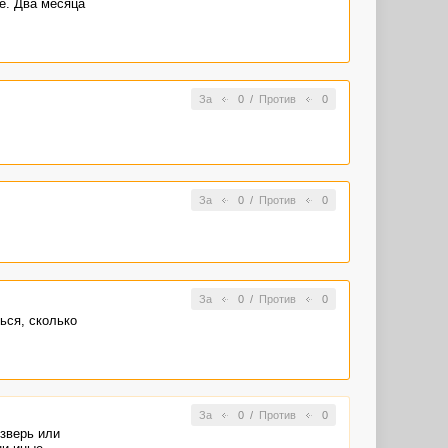
се. Два месяца
За
0
/
Против
0
За
0
/
Против
0
За
0
/
Против
0
ься, сколько
За
0
/
Против
0
 зверь или