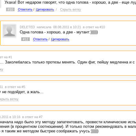
Ухаха! Вот недаром говорят, что одна голова - хорошо, а две - еще лу
#10
Ответить
/
Цитировать
/
Скрыть ветку
DELETED
написала 08.08.2011 в 10:21
в ответ на #10
Одна голова - хорошо, а две - мутант:))))))
#12
Ответить
/
Цитировать
ет на #1
... Заколебалась только протезы менять. Один фиг, пейшу медленна и с а
ку
:11
в ответ на #5
не подойдет, а жаль...
крыть ветку
.2011 в 10:16
в ответ на #7
 сначала надо было эту методу запатентовать, провести клинические исп
ения (в процентном соотношении). И только потом рекомендовать в малы
 я таким же методом быстрее соображать учусь:))))))