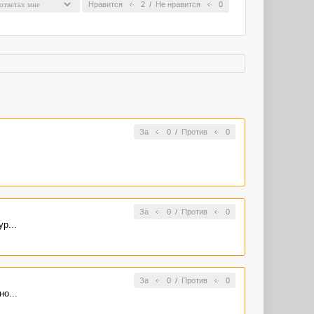
Нравится
2
/
Не нравится
0
За
0
/
Против
0
За
0
/
Против
0
р...
За
0
/
Против
0
о...