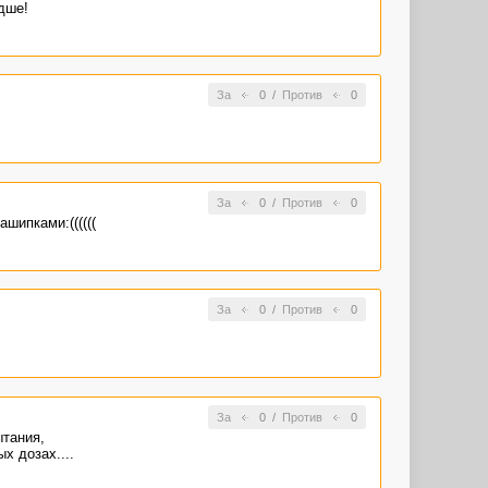
дше!
За
0
/
Против
0
За
0
/
Против
0
шипками:((((((
За
0
/
Против
0
За
0
/
Против
0
ытания,
х дозах....