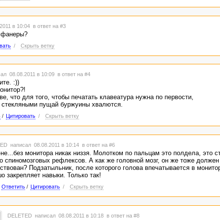
2011 в 10:04
в ответ на #3
з фанеры?
вать
/
Скрыть ветку
ал 08.08.2011 в 10:09
в ответ на #4
те. :))
онитор?!
ве, что для того, чтобы печатать клавеатура нужна по первости,
 стекляными пущай буржуины хвалются.
ь
/
Цитировать
/
Скрыть ветку
TED
написал 08.08.2011 в 10:14
в ответ на #6
-не...без монитора никак низзя. Молотком по пальцам это полдела, это 
о спиномозговых рефлексов. А как же головной мозг, он же тоже должен
ствован? Подзатыльник, после которого голова впечатывается в монито
о закрепляет навыки. Только так!
Ответить
/
Цитировать
/
Скрыть ветку
DELETED
написал 08.08.2011 в 10:18
в ответ на #8