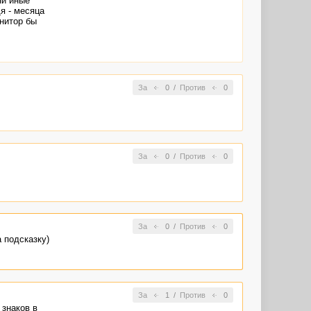
ни иные
я - месяца
онитор бы
За
0
/
Против
0
За
0
/
Против
0
За
0
/
Против
0
а подсказку)
За
1
/
Против
0
 знаков в