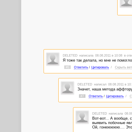
DELETED
написала 08.08.2011 в 10:08
в отв
Я тоже так делала, но мне не помогло
#5
Ответить
/
Цитировать
/
Скрыть вет
DELETED
написал 08.08.2011 в 10
Значет, наша метода аффтору 
#7
Ответить
/
Цитировать
/
С
DELETED
написала 08.08
Вот-вот... А вообще,
выявить побочные явл
Ой, гонююююю.... Это