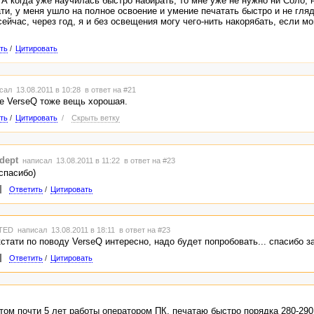
 А когда уже научилась быстро набирать, то мне уже не нужно ни Соло, 
тати, у меня ушло на полное освоение и умение печатать быстро и не гляд
сейчас, через год, я и без освещения могу чего-нить накорябать, если м
ть
/
Цитировать
сал 13.08.2011 в 10:28
в ответ на #21
е VerseQ тоже вещь хорошая.
ть
/
Цитировать
/
Скрыть ветку
dept
написал 13.08.2011 в 11:22
в ответ на #23
 спасибо)
Ответить
/
Цитировать
TED
написал 13.08.2011 в 18:11
в ответ на #23
кстати по поводу VerseQ интересно, надо будет попробовать... спасибо з
Ответить
/
Цитировать
том почти 5 лет работы оператором ПК, печатаю быстро порядка 280-290