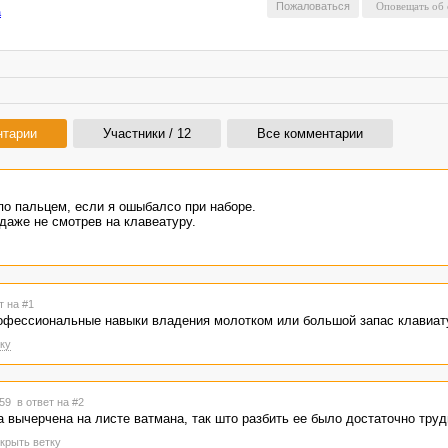
Пожаловаться
а
нтарии
Участники / 12
Все комментарии
по пальцем, если я ошыбалсо при наборе.
 даже не смотрев на клавеатуру.
т на #1
офессиональные навыки владения молотком или большой запас клавиату
ку
:59
в ответ на #2
 вычерчена на листе ватмана, так што разбить ее было достаточно трудн
крыть ветку