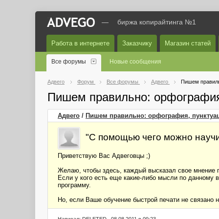
—
биржа копирайтинга №1
Работа в интернете
Заказчику
Магазин статей
Все форумы
Новые сообщения
Адвего
Форум
Все форумы
Адвего
Пишем правиль
Пишем правильно: орфография
Адвего
/
Пишем правильно: орфография, пунктуац
"С помощью чего можно научи
Приветствую Вас Адвеговцы ;)
Желаю, чтобы здесь, каждый высказал свое мнение п
Если у кого есть еще какие-либо мысли по данному в
программу.
Но, если Ваше обучение быстрой печати не связано н