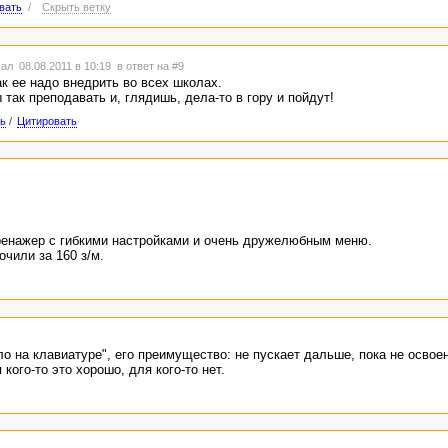
вать
/
Скрыть ветку
ал 08.08.2011 в 10:19
в ответ на #9
ак ее надо внедрить во всех школах.
так преподавать и, глядишь, дела-то в гору и пойдут!
ь
/
Цитировать
ренажер с гибкими настройками и очень дружелюбным меню.
чили за 160 з/м.
ло на клавиатуре", его преимущество: не пускает дальше, пока не осво
ого-то это хорошо, для кого-то нет.