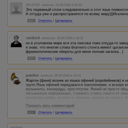
DELETED
написал 24.09.2009 в 00:50
Это тюремный слэнг-следовательно и этот язык появился 
А оттуда уже и распространялся по всему миру)))Исключ
#12
Ответить
/
Цитировать
rainbird
написала 28.09.2009 в 18:31
но в уголовном мире вся эта лексика тоже откуда-то завод
я знаю, что многие слова блатного слэнга имеют цыгански
фразеологические обороты для меня полная загалка...)
#13
Ответить
/
Цитировать
patefon
написал 28.09.2009 в 18:43
Жаргон (феня) возник из языка офеней (коробейников) и 
групп.Язык офеней передавался поколениями, и вскоре е
музыканты, конокрады, проститутки. Феней не просто об
письменную информацию, стремясь утаить смысл от лишн
воровские шайки, остроги и темницы, проник на каторгу. 
"Черты первобытного примитивизма воровской речи" писа
Показать весь комментарий
воре "своего", доказывать его полную принадлежность в
признаками, которыми вор всячески старается выделитьс
#14
Ответить
/
Цитировать
свое воровское достоинство: манера носить кепку, надвиг
среде одежда, походка, жестикуляция, наконец, татуировк
даже несмотря на явный вред, который она им приносит, 
Не понять какого-либо воровского выражения или употреби