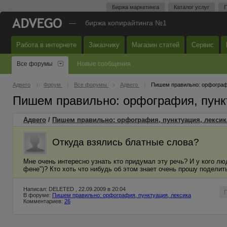
Биржа маркетинга
Каталог услуг
П
—
биржа копирайтинга №1
Работа в интернете
Заказчику
Магазин статей
Сервис
Все форумы
Новые сообщения
Адвего
Форум
Все форумы
Адвего
Пишем правильно: орфографи
Пишем правильно: орфография, пунк
Адвего
/
Пишем правильно: орфография, пунктуация, лексик
Откуда взялись блатные слова?
Мне очень интересно узнать кто придумал эту речь? И у кого люд
фене")? Кто хоть что нибудь об этом знает очень прошу поделитьс
Написал: DELETED , 22.09.2009 в 20:04
В форуме:
Пишем правильно: орфография, пунктуация, лексика
Комментариев:
26