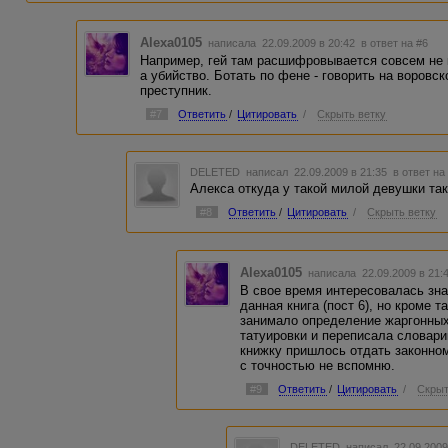
Не сторонись: твоя свобода
И жизнь твоя – не плод мечты.
Сегодня жертва часть народа,
Alexa0105
написала 22.09.2009 в 20:42
в ответ на #6
А завтра жертва – ты!
Например, гей там расшифровывается совсем не 
а убийство. Ботать по фене - говорить на воровс
Ты слышишь: детский крик на помощь
преступник.
Зовет из темноты…
Тебе решать, как быть, но помни –
#7
Ответить
/
Цитировать
/
Скрыть ветку
Сегодня – кто-то, завтра – ты!
И если в схватке наглой силе
Уступишь и сбежишь в кусты,
DELETED
написал 22.09.2009 в 21:35
в ответ на
Ее рабом ты будешь, или –
Алекса откуда у такой милой девушки так
Ее подножьем будешь ты!
#8
Ответить
/
Цитировать
/
Скрыть ветку
Синодик помнится печальный.
Растут невинных жертв ряды.
Не думай только, что случайно
Alexa0105
написала 22.09.2009 в 21
Не станешь жертвой ты!
В свое время интересовалась зна
данная книга (пост 6), но кроме 
В.К. Былинин
занимало определение жаргонных
татуировки и переписала словарик
книжку пришлось отдать законном
с точностью не вспомню.
#9
Ответить
/
Цитировать
/
Скрыт
DELETED
написал 22.09.2009