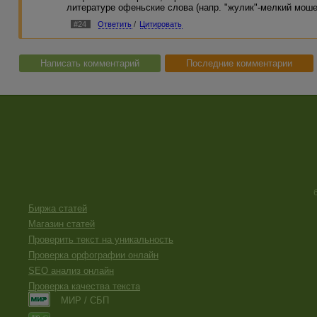
литературе офеньские слова (напр. "жулик"-мелкий мош
#24
Ответить
/
Цитировать
Написать комментарий
Последние комментарии
Биржа статей
Магазин статей
Проверить текст на уникальность
Проверка орфографии онлайн
SEO анализ онлайн
Проверка качества текста
МИР / СБП