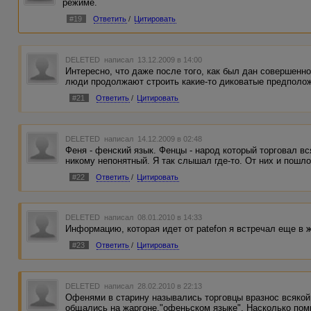
режиме.
#19
Ответить
/
Цитировать
DELETED
написал 13.12.2009 в 14:00
Интересно, что даже после того, как был дан совершенн
люди продолжают строить какие-то диковатые предположе
#21
Ответить
/
Цитировать
DELETED
написал 14.12.2009 в 02:48
Феня - фенский язык. Фенцы - народ который торговал вс
никому непонятный. Я так слышал где-то. От них и пошло
#22
Ответить
/
Цитировать
DELETED
написал 08.01.2010 в 14:33
Информацию, которая идет от patefon я встречал еще в 
#23
Ответить
/
Цитировать
DELETED
написал 28.02.2010 в 22:13
Офенями в старину назывались торговцы вразнос всякой
общались на жаргоне,"офеньском языке". Насколько пом