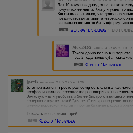
DELETED
написал 27.08.2011 в 04:18
в ответ н
Лет 10 тому назад видел на рынке книжк
получится её найти. Книгу я успел тольк
Запомнилось только, что довольно знач
позаимствован из иврита (еврейского язы
высказывание могло быть сформулиров
#25
Ответить
/
Цитировать
/
Скрыть ветку
Alexa0105
написала 27.08.2011 в 10
Такого добра полно в интернете, 
П.С. 2 года прошло)) а темка жи
#26
Ответить
/
Цитировать
jpetrik
написала 23.09.2009 в 01:20
Блатной жаргон - просто разновидность сленга, как явле
профессиональное сообщество разговаривают на своем яз
Зачастую - для удобства и более быстрого взаимного пон
совершенствуется такой "диалект" синхронно развитию с
именно воровской жаргон и прочие блатные радости жизн
Показать весь комментарий
#11
Ответить
/
Цитировать