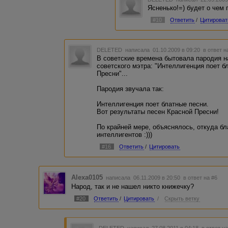
Ясненько!=) будет о чем
#10
Ответить
/
Цитироват
DELETED
написала 01.10.2009 в 09:20
в ответ н
В советские времена бытовала пародия н
советского мэтра: "Интеллигенция поет б
Пресни"...
Пародия звучала так:
Интеллигенция поет блатные песни.
Вот результаты песен Красной Пресни!
По крайней мере, объяснялось, откуда б
интеллигентов :)))
#16
Ответить
/
Цитировать
Alexa0105
написала 06.11.2009 в 20:50
в ответ на #6
Народ, так и не нашел никто книжечку?
#20
Ответить
/
Цитировать
/
Скрыть ветку