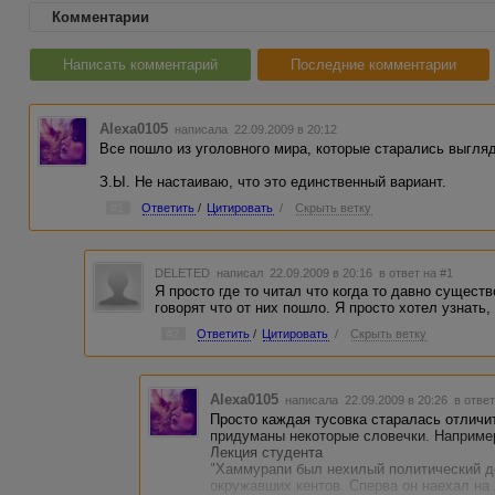
Комментарии
Написать комментарий
Последние комментарии
Alexa0105
написала 22.09.2009 в 20:12
Все пошло из уголовного мира, которые старались выгляд
З.Ы. Не настаиваю, что это единственный вариант.
#1
Ответить
/
Цитировать
/
Скрыть ветку
DELETED
написал 22.09.2009 в 20:16
в ответ на #1
Я просто где то читал что когда то давно сущест
говорят что от них пошло. Я просто хотел узнать, м
#2
Ответить
/
Цитировать
/
Скрыть ветку
Alexa0105
написала 22.09.2009 в 20:26
в ответ
Просто каждая тусовка старалась отличит
придуманы некоторые словечки. Например
Лекция студента
"Хаммурапи был нехилый политический де
окружавших кентов. Сперва он наехал на 