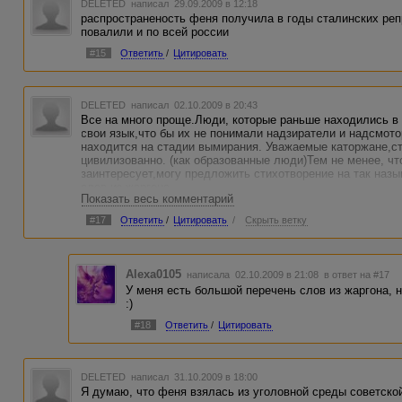
DELETED
написал 29.09.2009 в 12:18
распространеность феня получила в годы сталинских реп
повалили и по всей россии
#15
Ответить
/
Цитировать
DELETED
написал 02.10.2009 в 20:43
Все на много проще.Люди, которые раньше находились в
свои язык,что бы их не понимали надзиратели и надсмот
находится на стадии вымирания. Уважаемые каторжане,с
цивилизованно. (как образованные люди)Тем не менее, чт
заинтересует,могу предложить стихотворение на так наз
слов из жаргона.
Показать весь комментарий
#17
Ответить
/
Цитировать
/
Скрыть ветку
Alexa0105
написала 02.10.2009 в 21:08
в ответ на #17
У меня есть большой перечень слов из жаргона, н
:)
#18
Ответить
/
Цитировать
DELETED
написал 31.10.2009 в 18:00
Я думаю, что феня взялась из уголовной среды советско