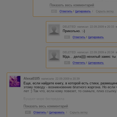
с Ларсой было не фигушки воробьям пока
Показать весь комментарий
был настолько навороченным шкафом, чт
бороду. Однако того не так легко было вз
#3
Ответить
/
Цитировать
/
Скрыть ветку
фиолетова, и он перевел стрелки на Мар
Зимрилиму, который тоже был крутым мэ
клювом. Закорифанившись они наехали на
пружинили хвост, но пролетели как стая 
DELETED
написал 22.09.2009 в 20:33
по этому поводу, но их прокатили, как мо
Прикольно. :-)
#4
Ответить
/
Цитировать
DELETED
написал 22.09.2009 в 20:34
Мда... дела)))) нехилый замес ты 
#5
Ответить
/
Цитировать
Alexa0105
написала 22.09.2009 в 20:39
Еще, если найдете книгу, в которой есть стихи, размеще
этому поводу - возникновение блатного жаргона. Но если 
лет :) Так что, если кому повезет, то скиньте, плиз ссылку
Бушует море беспредела
И множатся могил кресты.
Показать весь комментарий
Тебе до этого нет дела? –
Так следующий – ты!
#6
Ответить
/
Цитировать
/
Скрыть ветку