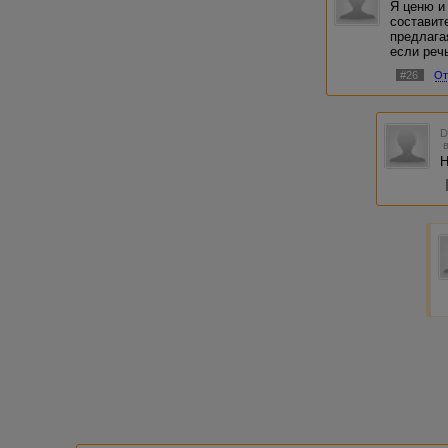
Я ценю и
составит
предлага
если реч
#26
От
Н