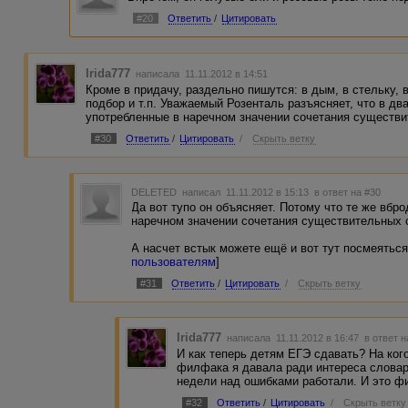
#20
Ответить
/
Цитировать
Irida777
написала 11.11.2012 в 14:51
Кроме в придачу, раздельно пишутся: в дым, в стельку, в 
подбор и т.п. Уважаемый Розенталь разъясняет, что в дв
употребленные в наречном значении сочетания существи
#30
Ответить
/
Цитировать
/
Скрыть ветку
DELETED
написал 11.11.2012 в 15:13
в ответ на #30
Да вот тупо он объясняет. Потому что те же вбро
наречном значении сочетания существительных 
А насчет встык можете ещё и вот тут посмеяться:
пользователям
]
#31
Ответить
/
Цитировать
/
Скрыть ветку
Irida777
написала 11.11.2012 в 16:47
в ответ н
И как теперь детям ЕГЭ сдавать? На ког
филфака я давала ради интереса словар
недели над ошибками работали. И это ф
#32
Ответить
/
Цитировать
/
Скрыть ветку