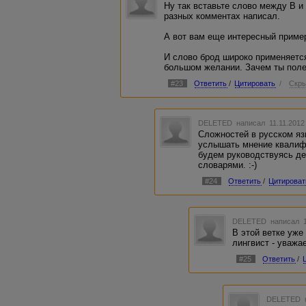
изменения смысла введено какое-либо оп
Ну так вставьте слово между В и
вмиг, внакидку, втайне, навстречу, наголо
разных комментах написал.
слишком и т.п.
А вот вам еще интересный пример
В общем, надо в словарях глядеть, почем
И слово брод широко применяется
большом желании. Зачем ты полез
#23
Ответить
/
Цитировать
/
Скры
DELETED
написал 11.11.2012
Сложностей в русском язы
услышать мнение квалифи
будем руководствуясь 
словарями. :-)
#24
Ответить
/
Цитироват
DELETED
написал 1
В этой ветке уж
лингвист - уважа
#25
Ответить
/
DELETED