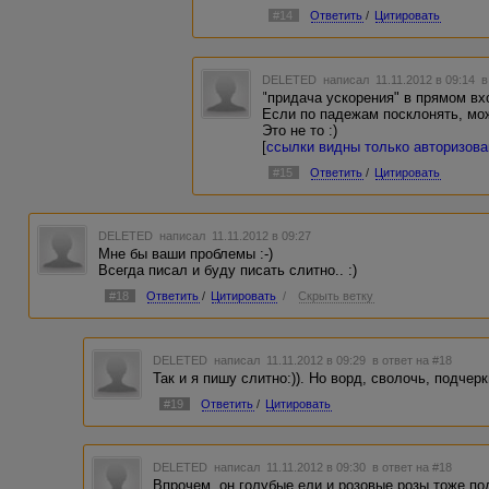
создание ускорения. Так что я не
#14
Ответить
/
Цитировать
же слово.
Но, опять же - есть и слова ничья
авторизованным пользователям
]
DELETED
написал 11.11.2012 в 09:14
в
"придача ускорения" в прямом вхо
На этот счет у нас есть второе 
Если по падежам посклонять, мо
предлогом и словом нельзя встав
Это не то :)
[
ссылки видны только авторизов
В придачу - что тут можно встав
большую придачу? Мне лично ниче
#15
Ответить
/
Цитировать
DELETED
написал 11.11.2012 в 09:27
Мне бы ваши проблемы :-)
Всегда писал и буду писать слитно.. :)
#18
Ответить
/
Цитировать
/
Скрыть ветку
DELETED
написал 11.11.2012 в 09:29
в ответ на #18
Так и я пишу слитно:)). Но ворд, сволочь, подчерк
#19
Ответить
/
Цитировать
DELETED
написал 11.11.2012 в 09:30
в ответ на #18
Впрочем, он голубые ели и розовые розы тоже под