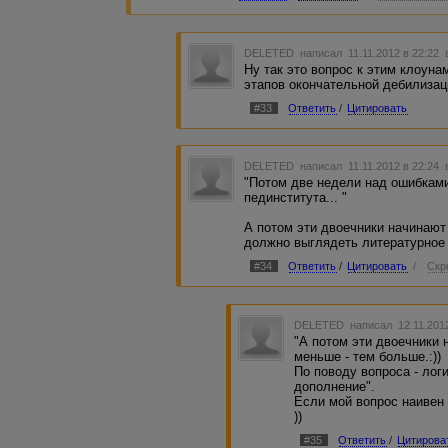
DELETED
написал 11.11.2012 в 22:22
Ну так это вопрос к этим клоун
этапов окончательной дебилиза
#33
Ответить
/
Цитировать
DELETED
написал 11.11.2012 в 22:24
"Потом две недели над ошибкам
пединститута... "
А потом эти двоечники начинают
должно выглядеть литературное 
#34
Ответить
/
Цитировать
/
Скр
DELETED
написал 12.11.201
"А потом эти двоечники н
меньше - тем больше.:))
По поводу вопроса - лог
дополнение".
Если мой вопрос наивен 
))
#35
Ответить
/
Цитирова