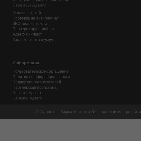
Сервисы Адвего
Магазин статей
Проверка на антиплагиат
SEO-анализ текста
Проверка орфографии
Адвего
Лингвист
Заказ контента и услуг
Информация
Пользовательское соглашение
Политика конфиденциальности
Поддержка пользователей
Партнерская программа
Новости Адвего
Сервисы Адвего
© Адвего — биржа контента №1. Копирайтинг, рерайти