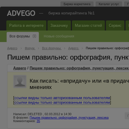
Биржа маркетинга
Каталог услуг
П
—
биржа копирайтинга №1
Работа в интернете
Заказчику
Магазин статей
Сервис
Все форумы
Новые сообщения
Адвего
Форум
Все форумы
Адвего
Пишем правильно: орфографи
Пишем правильно: орфография, пунк
Адвего
/
Пишем правильно: орфография, пунктуация, лексик
Как писать: «впридачу» или «в прида
мнениях
[
ссылки видны только авторизованным пользователям
]
[
ссылки видны только авторизованным пользователям
]
Написал: DELETED , 02.03.2012 в 14:30
В форуме:
Пишем правильно: орфография, пунктуация, лексика
Комментариев:
35