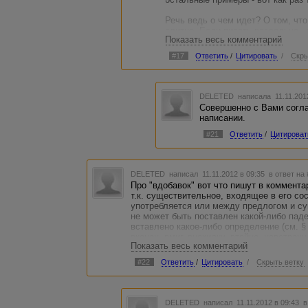
Речь ведь о чем идет? О том, чт
слитно. Если писать раздельно - 
Показать весь комментарий
Исключения основываются _на тра
Ушакова - слитно!
#17
Ответить
/
Цитировать
/
Скры
Так откуда тогда взялась эта тра
вопреки логике языка и вопреки 
наречий, которые все пишутся сл
DELETED
написала 11.11.201
Совершенно с Вами согла
написании.
#21
Ответить
/
Цитироват
DELETED
написал 11.11.2012 в 09:35
в ответ на
Про "вдобавок" вот что пишут в коммента
т.к. существительное, входящее в его со
употребляется или между предлогом и с
не может быть поставлен какой-либо пад
вставлено какое-либо определение (см. §
вконец, вмиг, внакидку, втайне, навстреч
Показать весь комментарий
поутру, слишком.
#22
Ответить
/
Цитировать
/
Скрыть ветку
§ 181
б) наречия, если к существительным, вх
поставлен какой-либо падежный вопрос 
существительным, от которых образовало
DELETED
написал 11.11.2012 в 09:43
в