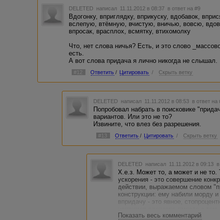
DELETED
написал 11.11.2012 в 08:37
в ответ на #9
Вдогонку, вприглядку, вприкуску, вдобавок, впри
вслепую, втёмную, вчистую, вничью, вовсю, вдов
впросак, врасплох, всмятку, втихомолку
Что, нет слова ничья? Есть, и это слово _массов
есть.
А вот слова придача я лично никогда не слышал.
#12
Ответить
/
Цитировать
/
Скрыть ветку
DELETED
написал 11.11.2012 в 08:53
в ответ на
Попробовал набрать в поисковике "придач
вариантов. Или это не то?
Извините, что влез без разрешения.
#13
Ответить
/
Цитировать
/
Скрыть ветку
DELETED
написал 11.11.2012 в 09:13
в
Х.е.з. Может то, а может и не то
ускорения - это совершение конкр
действии, выражаемом словом "пр
конструкции: ему набили морду и
впридачу - это явное, стопроцент
например словами: вместе с тем, 
Показать весь комментарий
уж никак не существительным. А 