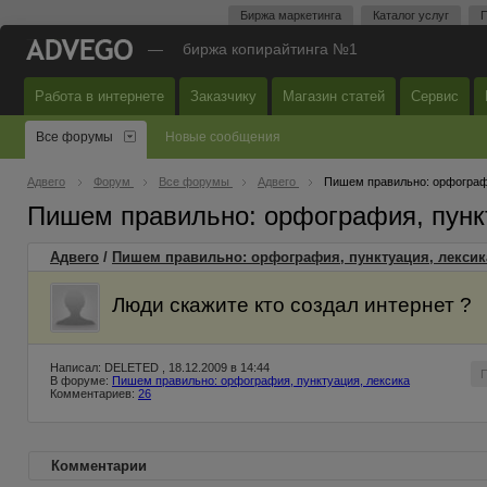
Биржа маркетинга
Каталог услуг
П
—
биржа копирайтинга №1
Работа в интернете
Заказчику
Магазин статей
Сервис
Все форумы
Новые сообщения
Адвего
Форум
Все форумы
Адвего
Пишем правильно: орфографи
Пишем правильно: орфография, пунк
Адвего
/
Пишем правильно: орфография, пунктуация, лексик
Люди скажите кто создал интернет ?
Написал: DELETED , 18.12.2009 в 14:44
В форуме:
Пишем правильно: орфография, пунктуация, лексика
Комментариев:
26
Комментарии