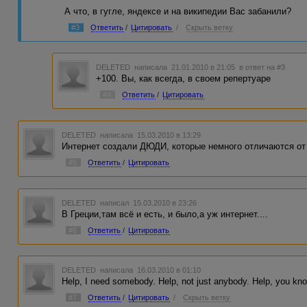
А что, в гугле, яндексе и на википедии Вас забанили?
#3
Ответить
/
Цитировать
/
Скрыть ветку
DELETED
написала 21.01.2010 в 21:05
в ответ на #3
+100. Вы, как всегда, в своем репертуаре
#4
Ответить
/
Цитировать
DELETED
написала 15.03.2010 в 13:29
Интернет создали ДЮДИ, которые немного отличаются от вас!!!!!!
#5
Ответить
/
Цитировать
DELETED
написал 15.03.2010 в 23:26
В Греции,там всё и есть, и было,а уж интернет....
#6
Ответить
/
Цитировать
DELETED
написала 16.03.2010 в 01:10
Help, I need somebody. Help, not just anybody. Help, you k
#7
Ответить
/
Цитировать
/
Скрыть ветку