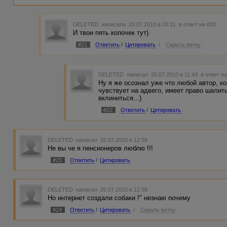
DELETED
написала 20.07.2010 в 03:21
в ответ на #20
И твои пять копочек тут)
#21
Ответить
/
Цитировать
/
Скрыть ветку
DELETED
написал 20.07.2010 в 11:44
в ответ н
Ну я же осознал уже что любой автор, к
чувствует на адвего, имеет право шалит
вклиниться...)
#22
Ответить
/
Цитировать
DELETED
написал 20.07.2010 в 12:58
Не вы че я пенсионеров люблю !!!
#23
Ответить
/
Цитировать
DELETED
написал 20.07.2010 в 12:58
Но интернет создали собаки !" незнаю почему
#24
Ответить
/
Цитировать
/
Скрыть ветку