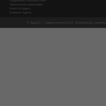
Поддержка пользователей
Партнерская программа
Новости Адвего
Сервисы Адвего
© Адвего — биржа контента №1. Копирайтинг, рерайти