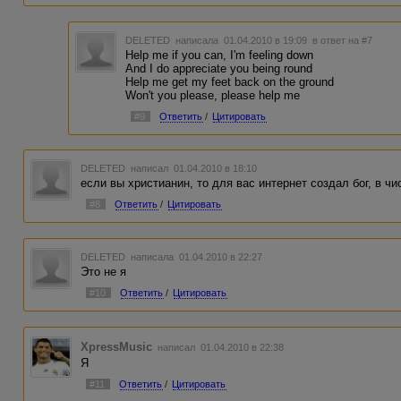
DELETED
написала 01.04.2010 в 19:09
в ответ на #7
Help me if you can, I'm feeling down
And I do appreciate you being round
Help me get my feet back on the ground
Won't you please, please help me
#9
Ответить
/
Цитировать
DELETED
написал 01.04.2010 в 18:10
если вы христианин, то для вас интернет создал бог, в чи
#8
Ответить
/
Цитировать
DELETED
написала 01.04.2010 в 22:27
Это не я
#10
Ответить
/
Цитировать
XpressMusic
написал 01.04.2010 в 22:38
Я
#11
Ответить
/
Цитировать