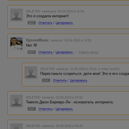
DELETED
написала 02.04.2010 в 11:04
Это я создала интернет!
#12
Ответить
/
Цитировать
XpressMusic
написал 02.04.2010 в 19:30
Нет Я!
#13
Ответить
/
Цитировать
/
Скрыть ветку
DELETED
написал 11.05.2010 в 20:01
в ответ на #13
Перестаньте ссориться, дети мои! Это я его созда
#14
Ответить
/
Цитировать
DELETED
написал 23.05.2010 в 23:32
Тимоти Джон Бернерс-Ли - основатель интернета.
#15
Ответить
/
Цитировать
DELETED
написал 24.05.2010 в 00:26