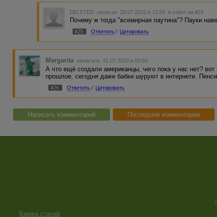
DELETED
написал 20.07.2010 в 13:56
в ответ на #24
Почему ж тогда "всемирная паутина"? Пауки нав
#25
Ответить
/
Цитировать
Margarita
написала 31.07.2010 в 03:56
А что ещё создали американцы, чего пока у нас нет? вот 
прошлое, сегодня даже бабки шуруют в интернете. Пенси
#26
Ответить
/
Цитировать
Написать комментарий
Последние комментарии
Биржа статей