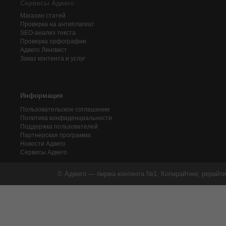
Сервисы Адвего
Магазин статей
Проверка на антиплагиат
SEO-анализ текста
Проверка орфографии
Адвего
Лингвист
Заказ контента и услуг
Информация
Пользовательское соглашение
Политика конфиденциальности
Поддержка пользователей
Партнерская программа
Новости Адвего
Сервисы Адвего
© Адвего — биржа контента №1. Копирайтинг, рерайти