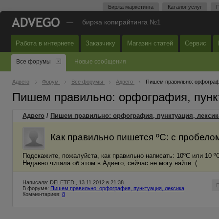
Биржа маркетинга
Каталог услуг
П
—
биржа копирайтинга №1
Работа в интернете
Заказчику
Магазин статей
Сервис
Все форумы
Новые сообщения
Адвего
Форум
Все форумы
Адвего
Пишем правильно: орфографи
Пишем правильно: орфография, пунк
Адвего
/
Пишем правильно: орфография, пунктуация, лексик
Как правильно пишется ºС: с пробело
Подскажите, пожалуйста, как правильно написать: 10ºС или 10 º
Недавно читала об этом в Адвего, сейчас не могу найти :(
Написала: DELETED , 13.11.2012 в 21:38
В форуме:
Пишем правильно: орфография, пунктуация, лексика
Комментариев:
8