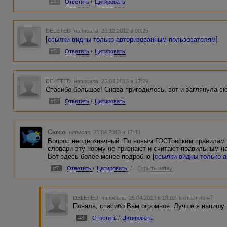
#4
Ответить
/
Цитировать
DELETED
написала 20.12.2012 в 00:25
[
ссылки видны только авторизованным пользователям
]
#5
Ответить
/
Цитировать
DELETED
написала 25.04.2013 в 17:29
Спасибо большое! Снова пригодилось, вот и заглянула с
#6
Ответить
/
Цитировать
Carco
написал 25.04.2013 в 17:49
Вопрос неоднозначный. По новым ГОСТовским правилам п
словари эту норму не признают и считают правильным н
Вот здесь более менее подробно [
ссылки видны только 
#7
Ответить
/
Цитировать
/
Скрыть ветку
DELETED
написала 25.04.2013 в 18:02
в ответ на #7
Поняла, спасибо Вам огромное. Лучше я напишу 1
#8
Ответить
/
Цитировать