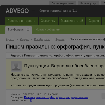
Биржа маркетинга
Каталог услуг
П
—
биржа копирайтинга №1
Работа в интернете
Заказчику
Магазин статей
Сервис
Все форумы
Новые сообщения
Адвего
Форум
Все форумы
Адвего
Пишем правильно: орфографи
Пишем правильно: орфография, пунк
Адвего
/
Пишем правильно: орфография, пунктуация, лексик
Пунктуация. Верно ли обособлено пр
Недавно стал изучать пунктуацию, но понял, что задача не из л
предложения. Верно ли оно обособлено? Если да или нет, хотел
- Клиентам предпочитающим продукцию (название фирмы), реком
Написал: DELETED , 29.01.2013 в 09:54
В форуме:
Пишем правильно: орфография, пунктуация, лексика
Комментариев:
11