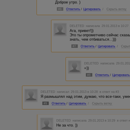
Доброе утро. )
#6
Ответить
/
Цитировать
/
Скрыть ветку
DELETED
написала 29.01.2013 в 10:2
Ага, привет!))
Это ты опрометчиво сейчас сказа
знать, чем отбиваться...)))
#7
Ответить
/
Цитировать
/
Скрыт
DELETED
написала 29.01.201
=))
#8
Ответить
/
Цитировать
DELETED
написал 29.01.2013 в 10:28
в ответ на #3
Я размышлял над этим, думаю, что все-таки, уме
#9
Ответить
/
Цитировать
/
Скрыть ветку
DELETED
написала 29.01.2013 в 10:29
в ответ 
Не за что. ))