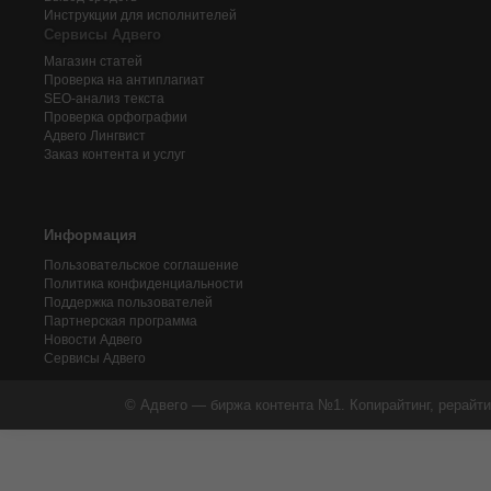
Инструкции для исполнителей
Сервисы Адвего
Магазин статей
Проверка на антиплагиат
SEO-анализ текста
Проверка орфографии
Адвего
Лингвист
Заказ контента и услуг
Информация
Пользовательское соглашение
Политика конфиденциальности
Поддержка пользователей
Партнерская программа
Новости Адвего
Сервисы Адвего
© Адвего — биржа контента №1. Копирайтинг, рерайти