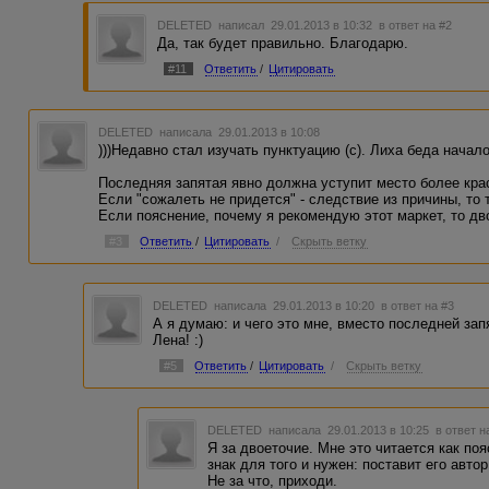
DELETED
написал 29.01.2013 в 10:32
в ответ на #2
Да, так будет правильно. Благодарю.
#11
Ответить
/
Цитировать
DELETED
написала 29.01.2013 в 10:08
)))Недавно стал изучать пунктуацию (с). Лиха беда начало!
Последняя запятая явно должна уступит место более крас
Если "сожалеть не придется" - следствие из причины, то 
Если пояснение, почему я рекомендую этот маркет, то дв
#3
Ответить
/
Цитировать
/
Скрыть ветку
DELETED
написала 29.01.2013 в 10:20
в ответ на #3
А я думаю: и чего это мне, вместо последней запя
Лена! :)
#5
Ответить
/
Цитировать
/
Скрыть ветку
DELETED
написала 29.01.2013 в 10:25
в ответ н
Я за двоеточие. Мне это читается как поя
знак для того и нужен: поставит его авто
Не за что, приходи.