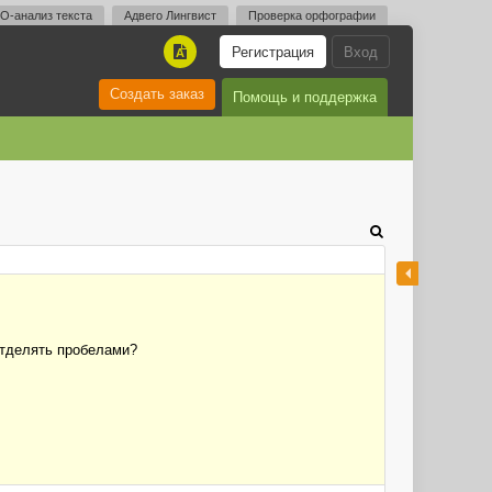
O-анализ текста
Адвего Лингвист
Проверка орфографии
Регистрация
Вход
A
Создать заказ
Помощь и поддержка
 отделять пробелами?