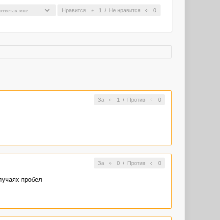
Нравится
1
/
Не нравится
0
За
1
/
Против
0
За
0
/
Против
0
случаях пробел