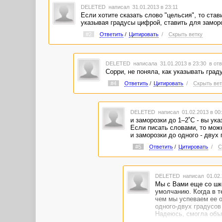
DELETED
написал 31.01.2013 в 23:11
Если хотите сказать слово "цельсия", то ста
указывая градусы цифрой, ставить для заморо
#2
Ответить
/
Цитировать
/
Скрыть ветку
DELETED
написала 31.01.2013 в 23:30
в отв
Сорри, не поняла, как указывать гра
#4
Ответить
/
Цитировать
/
Скрыть вет
DELETED
написал 01.02.2013 в 00
и заморозки до 1–2˚С - вы ука
Если писать словами, то можн
и заморозки до одного - двух
#5
Ответить
/
Цитировать
/
С
DELETED
написал 01.02.
Мы с Вами еще со шко
умолчанию. Когда в т
чем мы успеваем ее о
одного-двух градусов
Надеюсь, смогла объя