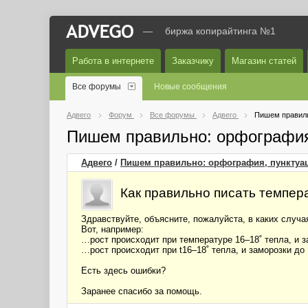
—
биржа копирайтинга №1
Работа в интернете
Заказчику
Магазин статей
Все форумы
Новые сообщения
Адвего
Форум
Все форумы
Адвего
Пишем правиль
Пишем правильно: орфография
Адвего
/
Пишем правильно: орфография, пунктуац
Как правильно писать темпер
Здравствуйте, объясните, пожалуйста, в каких случая
Вот, например:
…рост происходит при температуре 16–18˚ тепла, и з
…рост происходит при t16–18˚ тепла, и заморозки до 
Есть здесь ошибки?
Заранее спасибо за помощь.