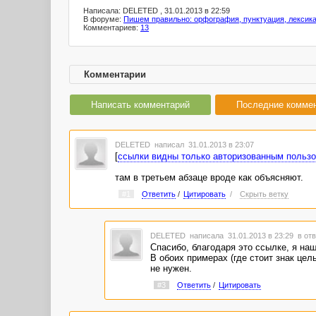
Написала: DELETED , 31.01.2013 в 22:59
В форуме:
Пишем правильно: орфография, пунктуация, лексик
Комментариев:
13
Комментарии
Написать комментарий
Последние комме
DELETED
написал 31.01.2013 в 23:07
[
ссылки видны только авторизованным польз
там в третьем абзаце вроде как объясняют.
#1
Ответить
/
Цитировать
/
Скрыть ветку
DELETED
написала 31.01.2013 в 23:29
в отв
Спасибо, благодаря это ссылке, я на
В обоих примерах (где стоит знак цел
не нужен.
#3
Ответить
/
Цитировать