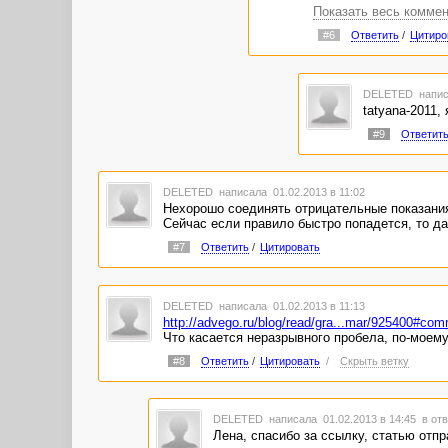
Показать весь комме
#6
Ответить
/
Цитиро
DELETED
напис
tatyana-2011,
#9
Ответит
DELETED
написала 01.02.2013 в 11:02
Нехорошо соединять отрицательные показания
Сейчас если правило быстро попадется, то да
#7
Ответить
/
Цитировать
DELETED
написала 01.02.2013 в 11:13
http://advego.ru/blog/read/gra...mar/925400#co
Что касается неразрывного пробела, по-моему
#8
Ответить
/
Цитировать
/
Скрыть ветку
DELETED
написала 01.02.2013 в 14:45
в отв
Лена, спасибо за ссылку, статью отп