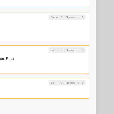
За
0
/
Против
0
За
0
/
Против
0
а). Я так
За
0
/
Против
0