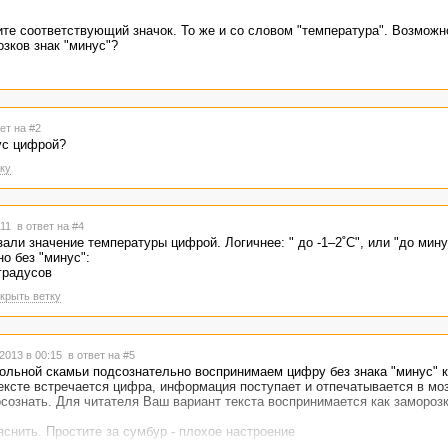
вите соответствующий значок. То же и со словом "температура". Возможн
зков знак "минус"?
ет на #2
дус цифрой?
ку
:11
в ответ на #4
зали значение температуры цифрой. Логичнее: " до -1–2˚С", или "до мину
о без "минус":
 градусов
крыть ветку
2013 в 00:15
в ответ на #5
льной скамьи подсознательно воспринимаем цифру без знака "минус" к
ексте встречается цифра, информация поступает и отпечатывается в мо
сознать. Для читателя Ваш вариант текста воспринимается как замороз
снить. Простите за сумбур - плохое настроение