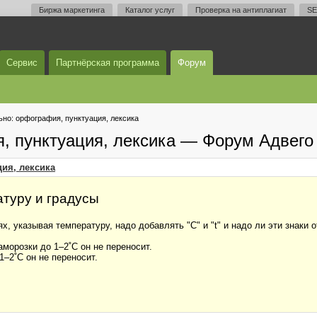
Биржа маркетинга
Каталог услуг
Проверка на антиплагиат
SE
Сервис
Партнёрская программа
Форум
но: орфография, пунктуация, лексика
, пунктуация, лексика — Форум Адвего
ия, лексика
атуру и градусы
х, указывая температуру, надо добавлять "C" и "t" и надо ли эти знаки
аморозки до 1–2˚С он не переносит.
1–2˚С он не переносит.