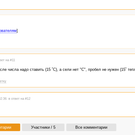
ователям
]
вет на #11
сле числа надо ставить (15 ˚C), а сели нет "C", пробел не нужен (15˚ тепл
етку
02:36
в ответ на #12
нтарии
Участники / 5
Все комментарии