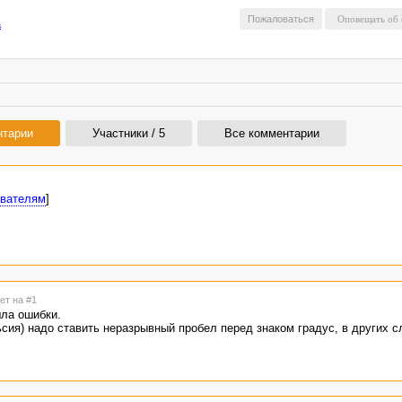
Пожаловаться
а
нтарии
Участники / 5
Все комментарии
ователям
]
ет на #1
шла ошибки.
ьсия) надо ставить неразрывный пробел перед знаком градус, в других 