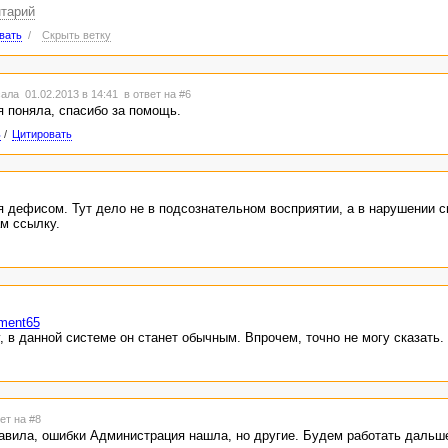
нтарий
вать
/
Скрыть ветку
ала 01.02.2013 в 14:41
в ответ на #6
 я поняла, спасибо за помощь.
ь
/
Цитировать
 дефисом. Тут дело не в подсознательном восприятии, а в нарушении 
м ссылку.
mment65
, в данной системе он станет обычным. Впрочем, точно не могу сказать.
ет на #8
равила, ошибки Администрация нашла, но другие. Будем работать дальш