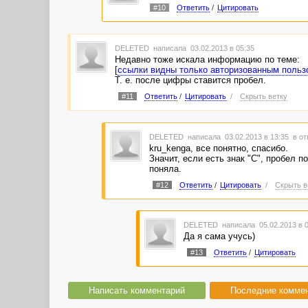
#10
Ответить
/
Цитировать
DELETED
написала 03.02.2013 в 05:35
Недавно тоже искала информацию по теме:
[
ссылки видны только авторизованным польз
Т. е. после цифры ставится пробел.
#11
Ответить
/
Цитировать
/
Скрыть ветку
DELETED
написала 03.02.2013 в 13:35
в от
kru_kenga, все понятно, спасибо.
Значит, если есть знак "C", пробел по
поняла.
#12
Ответить
/
Цитировать
/
Скрыть в
DELETED
написала 05.02.2013 в 
Да я сама учусь)
#13
Ответить
/
Цитировать
Написать комментарий
Последние комме