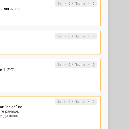
За
0
/
Против
0
о, логичнее,
За
0
/
Против
0
За
0
/
Против
0
с 1–2˚С"
За
0
/
Против
0
ак "плюс" по
зге раньше,
ки до плюс