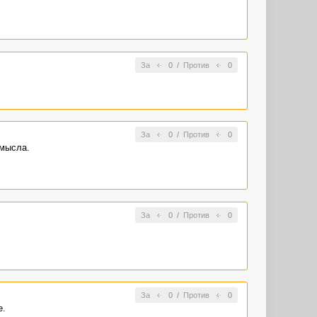
За
0
/
Против
0
За
0
/
Против
0
смысла.
За
0
/
Против
0
За
0
/
Против
0
е.