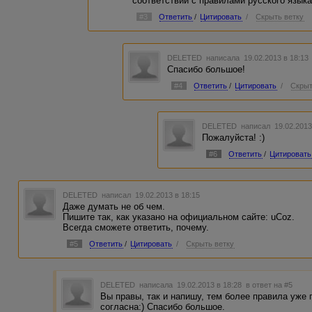
соответствии с правилами русского языка
#3
Ответить
/
Цитировать
/
Скрыть ветку
DELETED
написала 19.02.2013 в 18:1
Спасибо большое!
#4
Ответить
/
Цитировать
/
Скрыт
DELETED
написал 19.02.2013
Пожалуйста! :)
#6
Ответить
/
Цитировать
DELETED
написал 19.02.2013 в 18:15
Даже думать не об чем.
Пишите так, как указано на официальном сайте: uCoz.
Всегда сможете ответить, почему.
#5
Ответить
/
Цитировать
/
Скрыть ветку
DELETED
написала 19.02.2013 в 18:28
в ответ на #5
Вы правы, так и напишу, тем более правила уже 
согласна:) Спасибо большое.