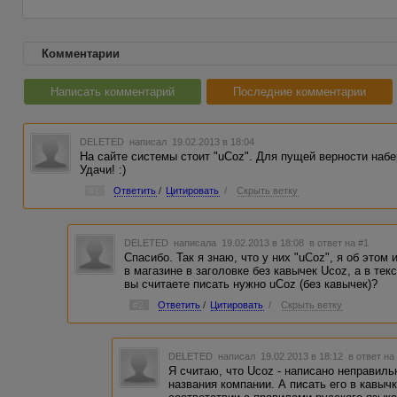
Комментарии
Написать комментарий
Последние комментарии
DELETED
написал 19.02.2013 в 18:04
На сайте системы стоит "uCoz". Для пущей верности набе
Удачи! :)
#1
Ответить
/
Цитировать
/
Скрыть ветку
DELETED
написала 19.02.2013 в 18:08
в ответ на #1
Спасибо. Так я знаю, что у них "uCoz", я об этом
в магазине в заголовке без кавычек Ucoz, а в текс
вы считаете писать нужно uCoz (без кавычек)?
#2
Ответить
/
Цитировать
/
Скрыть ветку
DELETED
написал 19.02.2013 в 18:12
в ответ на
Я считаю, что Ucoz - написано неправильн
названия компании. А писать его в кавычк