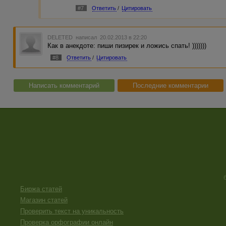
#7
Ответить
/
Цитировать
DELETED
написал 20.02.2013 в 22:20
Как в анекдоте: пиши пизирек и ложись спать! )))))))
#8
Ответить
/
Цитировать
Написать комментарий
Последние комментарии
Биржа статей
Магазин статей
Проверить текст на уникальность
Проверка орфографии онлайн