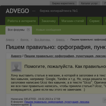
Биржа маркетинга
Каталог услуг
П
—
биржа копирайтинга №1
Работа в интернете
Заказчику
Магазин статей
Сервис
Все форумы
Новые сообщения
Адвего
Форум
Все форумы
Адвего
Пишем правильно: орфографи
Пишем правильно: орфография, пунк
Адвего
/
Пишем правильно: орфография, пунктуация, лексик
Помогите, пожалуйста. Как правильн
Хочу выставить статью в магазин, в которой в заголовке и в те
без кавычек, например: Google, Yandex и т.д. Но, когда решила п
заголовке написано Ucoz без кавычек, а в тексте "Ucoz". Оригин
же все-таки правильно написать, чтобы приняли статью? Ucoz, "
возвращается, даже если мы этого не замечаем. :)
Написала: DELETED , 19.02.2013 в 17:59
В форуме:
Пишем правильно: орфография, пунктуация, лексика
Комментариев:
8