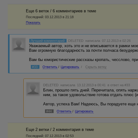
Еще 6 веток / 6 комментариев в темe
Последний:
03.12.2013 в 21:18
Показать
Лучший комментарий
DELETED
написала 07.12.2013 в 02:26
Уважаемый автор, хоть это и не вписывается в рамки мо
Вам огромную благодарность за почти полчаса безудержн
Вам бы юмористические рассказы кропать, чесслово, при
#33
Ответить
/
Цитировать
/
Скрыть ветку
DELETED
написала 13.12.2013 в 00:41
в ответ на #33
Блин, прошло пять дней. Перечитала, опять нарж
ним, за такое удовольствие готова отдать плюс (и
Автор, успеха Вам! Надеюсь, Вы порадуете еще 
#44
Ответить
/
Цитировать
Еще 2 ветки / 2 комментария в темe
Последний:
07.12.2013 в 02:53