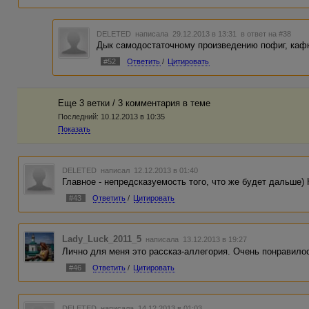
DELETED
написала 29.12.2013 в 13:31
в ответ на #38
Дык самодостаточному произведению пофиг, каф
#52
Ответить
/
Цитировать
Еще 3 ветки / 3 комментария в темe
Последний:
10.12.2013 в 10:35
Показать
DELETED
написал 12.12.2013 в 01:40
Главное - непредсказуемость того, что же будет дальше) 
#43
Ответить
/
Цитировать
Lady_Luck_2011_5
написала 13.12.2013 в 19:27
Лично для меня это рассказ-аллегория. Очень понравилос
#46
Ответить
/
Цитировать
DELETED
написала 14.12.2013 в 01:03