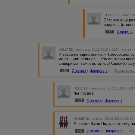
DELETED
написала
Спасибо еще раз.
радуюсь (стесняе
#67
Ответить
/
DELETED
написала 30.12.2013 в 02:04
в ответ 
И вовсе не единственный! Голосовала ру
мало... или пальцев... Комментарии воо
фаворитах, там и остались! Спасибо за 
#62
Ответить
/
Цитировать
/
Скрыть ветку
DELETED
написала 30.12.2013 в 02:0
*не писала
#63
Ответить
/
Цитировать
Rokintis
написал 30.12.2013 в 02:1
А нечего было Подкроватному пал
#65
Ответить
/
Цитировать
/
Скр