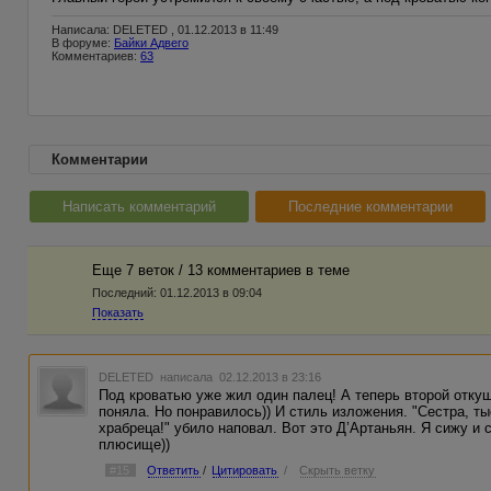
Написала: DELETED , 01.12.2013 в 11:49
В форуме:
Байки Адвего
Комментариев:
63
Комментарии
Написать комментарий
Последние комментарии
Еще 7 веток / 13 комментариев в темe
Последний:
01.12.2013 в 09:04
Показать
DELETED
написала 02.12.2013 в 23:16
Под кроватью уже жил один палец! А теперь второй отку
поняла. Но понравилось)) И стиль изложения. "Сестра, тыс
храбреца!" убило наповал. Вот это Д’Артаньян. Я сижу и 
плюсище))
#15
Ответить
/
Цитировать
/
Скрыть ветку