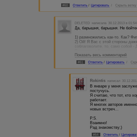
#60
Ответить
/
Цитировать
/
Скрыть ветку
DELETED
написала 30.12.2013 в 01:5
Да, барышня, барышня. Не бойтес
1) размножились как-то. Как? Фи
2) Ой! Я Вас с этой стороны даж
соблаговолите, то, само собой -
Пошалить и Карлсон не дурак, а 
Показать весь комментарий
удовольствием попробую. Если п
#61
Ответить
/
Цитировать
/
Скр
Пы.Сы. Приятно было пообщаться
Rokintis
написал 30.12.201
В январе у меня заслуж
постучусь.
Я считаю, что тот, кто хо
работает.
Я многих авторов именно
новых встреч...
P.S.
Взаимно!
Рад знакомству;)
#64
Ответить
/
Цитирова