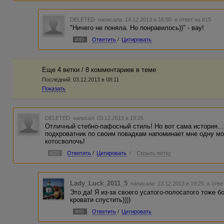
DELETED
написала 14.12.2013 в 16:50
в ответ на #15
"Ничего не поняла. Но понравилось))" - вау!
#49
Ответить
/
Цитировать
Еще 4 ветки / 8 комментариев в темe
Последний:
03.12.2013 в 08:11
Показать
DELETED
написал 03.12.2013 в 19:26
Отличный стебно-пафосный стиль! Но вот сама история...
подкроватник по своим повадкам напоминает мне одну м
котосволочь!
#25
Ответить
/
Цитировать
/
Скрыть ветку
Lady_Luck_2011_5
написала 13.12.2013 в 19:25
в отве
Это да! Я из-за своего усатого-полосатого тоже б
кровати спустить))))
#45
Ответить
/
Цитировать