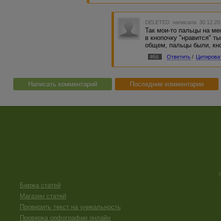
DELETED
написала 30.12.20
Так мои-то пальцы на ме
в кнопочку "нравится" ты
общем, пальцы были, кно
#66
Ответить
/
Цитирова
Написать комментарий
Последние комментарии
Биржа статей
Магазин статей
Проверить текст на уникальность
Проверка орфографии онлайн