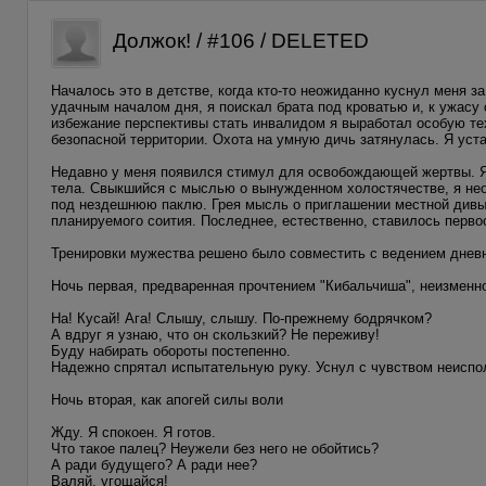
Должок! / #106 / DELETED
Началось это в детстве, когда кто-то неожиданно куснул меня 
удачным началом дня, я поискал брата под кроватью и, к ужасу 
избежание перспективы стать инвалидом я выработал особую тех
безопасной территории. Охота на умную дичь затянулась. Я уст
Недавно у меня появился стимул для освобождающей жертвы. Я р
тела. Свыкшийся с мыслью о вынужденном холостячестве, я нео
под нездешнюю паклю. Грея мысль о приглашении местной дивы 
планируемого соития. Последнее, естественно, ставилось перв
Тренировки мужества решено было совместить с ведением дневн
Ночь первая, предваренная прочтением "Кибальчиша", неизменно
На! Кусай! Ага! Слышу, слышу. По-прежнему бодрячком?
А вдруг я узнаю, что он скользкий? Не переживу!
Буду набирать обороты постепенно.
Надежно спрятал испытательную руку. Уснул с чувством неиспо
Ночь вторая, как апогей силы воли
Жду. Я спокоен. Я готов.
Что такое палец? Неужели без него не обойтись?
А ради будущего? А ради нее?
Валяй, угощайся!