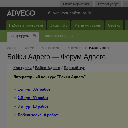
Биржа маркетинга
Каталог услуг
П
—
биржа копирайтинга №1
Работа в интернете
Заказчику
Магазин статей
Сервис
Все форумы
Новые сообщения
Адвего
Форум
Все форумы
Конкурсы
Байки Адвего
Байки Адвего — Форум Адвего
Конкурсы
/
Байки Адвего
/
Первый
тур
Литературный конкурс "Байки Адвего"
1-й тур: 397 работ
2-й тур: 50 работ
3-й тур: 10 работ
Победители: 10 работ