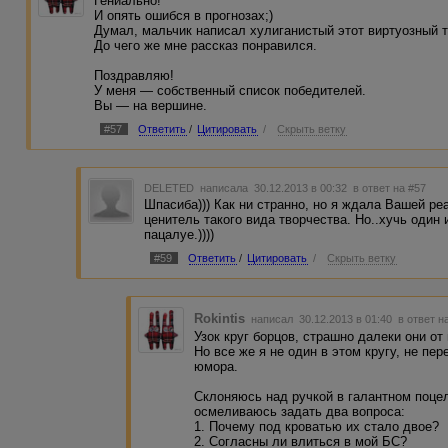
Гениально!
И опять ошибся в прогнозах;)
Думал, мальчик написал хулиганистый этот виртуозный т
До чего же мне рассказ понравился.
Поздравляю!
У меня — собственный список победителей.
Вы — на вершине.
#57
Ответить
/
Цитировать
/
Скрыть ветку
DELETED
написала 30.12.2013 в 00:32
в ответ на #57
Шпасиба))) Как ни странно, но я ждала Вашей ре
ценитель такого вида творчества. Но..хучь один 
пацалуе.))))
#59
Ответить
/
Цитировать
/
Скрыть ветку
Rokintis
написал 30.12.2013 в 01:40
в ответ н
Узок круг борцов, страшно далеки они от
Но все же я не один в этом кругу, не п
юмора.
Склоняюсь над ручкой в галантном поце
осмеливаюсь задать два вопроса:
1. Почему под кроватью их стало двое?
2. Согласны ли влиться в мой БС?