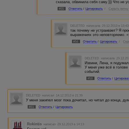
сказала, обвинила себя саму.))) Что не у
#55
Ответить
/
Цитировать
/
Скрыть ветку
DELETED
написала 29.12.2013 в 13:4
так почему не устраивает? Я про
выражениях это неповторяемо. =
#56
Ответить
/
Цитировать
/
Скр
DELETED
написала 29.12.20
Извини, Лена, я подумал
У меня уже всё в голове
событий.
#58
Ответить
/
Цитирова
DELETED
написал 14.12.2013 в 21:39
У меня закипел мозг пока дочитал, но читал до конца, дума
#51
Ответить
/
Цитировать
Rokintis
написал 29.12.2013 в 14:13