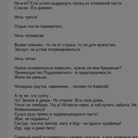
Не-е-ет! Еле успел выдернуть палец из зловонной пасти.
Спасен. Я в домике.
Ночь третья
Отдых после пережитого.
Ночь четвертая
Выпил коньяка - то ли от страха, то ли для мужества.
Заснул, не успев потренироваться.
Ночь пятая
Нужно основательно взвесить, нужна ли мне Крашеная?
Преимущество Подкроватного - в предсказуемости.
Жили же раньше...
Ночедень (шутка, навеянная... почему-то Кафкой)
А ну ее, эту суету...
Чу! Звонок в дверь. Не открою. Все свои дома.
Голос из тамбура: "Ау-у! Испекла пирог, а чай купить забыла. 
Мобилизовался!
Сунул руку прямо в подвернувшуюся пасть!
Жри, не подавись!
Сестра, тысяча бинтов, вату и йод - на одного храбреца!
Иду, иду и даже бегу!
Главный герой устремился к своему счастью, а под кроватью ког