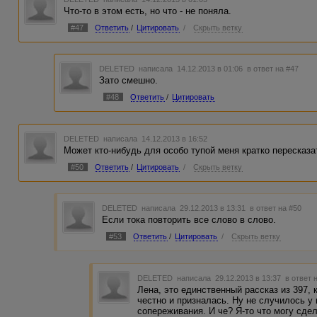
Что-то в этом есть, но что - не поняла.
#47
Ответить
/
Цитировать
/
Скрыть ветку
DELETED
написала 14.12.2013 в 01:06
в ответ на #47
Зато смешно.
#48
Ответить
/
Цитировать
DELETED
написала 14.12.2013 в 16:52
Может кто-нибудь для особо тупой меня кратко пересказа
#50
Ответить
/
Цитировать
/
Скрыть ветку
DELETED
написала 29.12.2013 в 13:31
в ответ на #50
Если тока повторить все слово в слово.
#53
Ответить
/
Цитировать
/
Скрыть ветку
DELETED
написала 29.12.2013 в 13:37
в ответ 
Лена, это единственный рассказ из 397, 
честно и призналась. Ну не случилось у
сопереживания. И че? Я-то что могу сдел