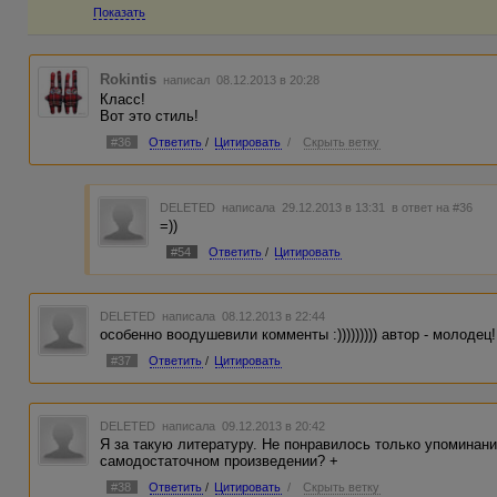
Показать
Rokintis
написал 08.12.2013 в 20:28
Класс!
Вот это стиль!
#36
Ответить
/
Цитировать
/
Скрыть ветку
DELETED
написала 29.12.2013 в 13:31
в ответ на #36
=))
#54
Ответить
/
Цитировать
DELETED
написала 08.12.2013 в 22:44
особенно воодушевили комменты :))))))))) автор - молодец!
#37
Ответить
/
Цитировать
DELETED
написала 09.12.2013 в 20:42
Я за такую литературу. Не понравилось только упоминан
самодостаточном произведении? +
#38
Ответить
/
Цитировать
/
Скрыть ветку