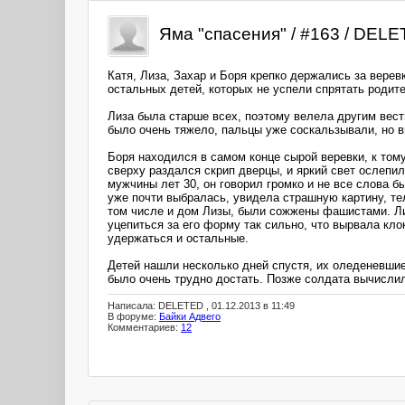
Яма "спасения" / #163 / DEL
Катя, Лиза, Захар и Боря крепко держались за вере
остальных детей, которых не успели спрятать родит
Лиза была старше всех, поэтому велела другим вест
было очень тяжело, пальцы уже соскальзывали, но в
Боря находился в самом конце сырой веревки, к том
сверху раздался скрип дверцы, и яркий свет ослепил и
мужчины лет 30, он говорил громко и не все слова б
уже почти выбралась, увидела страшную картину, те
том числе и дом Лизы, были сожжены фашистами. Лиз
уцепиться за его форму так сильно, что вырвала кло
удержаться и остальные.
Детей нашли несколько дней спустя, их оледеневшие 
было очень трудно достать. Позже солдата вычислил
Написала: DELETED , 01.12.2013 в 11:49
В форуме:
Байки Адвего
Комментариев:
12