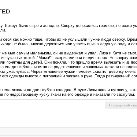
ETED
вку. Вокруг было сыро и холодно. Сверху доносились громкие, но резко
ели.
и себя как можно тише, чтобы их не услышали чужие люди сверху. Врем
ыхода не было - можно держаться или упасть вниз в ледяную воду и ост
у же был самым маленьким, он не выдержал и упал. Лиза и Катя не смог
спуганных детей. "Мама!" - закричали они в один голос. Но сверху разда
ыли понятны для детей. Они поняли, что пришло время вылезать и из по
ла солдат и большинства ее родственников и знакомых лежали неподвиж
а ужаснулась. Через мгновенье чужой человек схватил девочку очень с
к его одежды вместе с пуговицей и зажала в руке. Тогда разъяренный сол
тела лежали на дне глубоко колодца. В руке Лизы нашли пуговицу, кото
и по недостающему куску ткани на его одежде и наказали по заслугам.