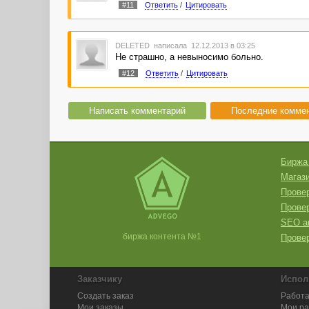
#11
Ответить
/
Цитировать
DELETED
написала 12.12.2013 в 03:25
Не страшно, а невыносимо больно.
#12
Ответить
/
Цитировать
Написать комментарий
Последние комме
Биржа
Магази
Провер
Прове
SEO а
биржа контента №1
Провер
Заказчику
Испол
Создать заказ
Работа
Мои заказы
Мои р