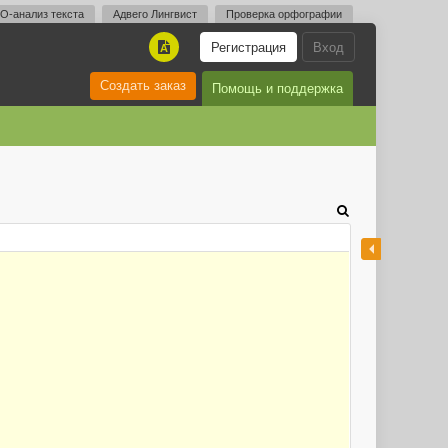
O-анализ текста
Адвего Лингвист
Проверка орфографии
Регистрация
Вход
A
Создать заказ
Помощь и поддержка