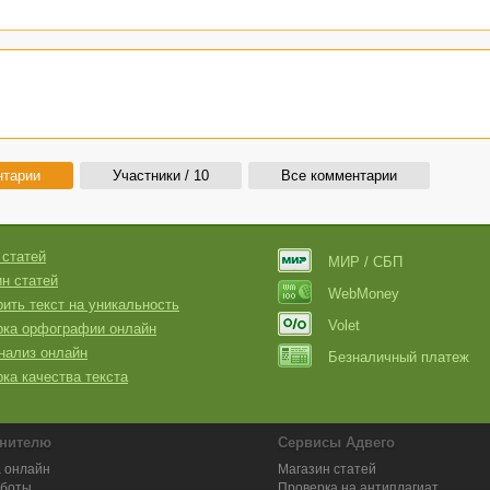
нтарии
Участники / 10
Все комментарии
 статей
МИР / СБП
н статей
WebMoney
ить текст на уникальность
Volet
рка орфографии онлайн
нализ онлайн
Безналичный платеж
ка качества текста
нителю
Сервисы Адвего
 онлайн
Магазин статей
аботы
Проверка на антиплагиат