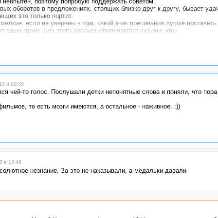
 и неопытен, поэтому попробую поддержать советом.
овых оборотов в предложениях, стоящих близко друг к другу, бывает уд
ющих это только портит.
мелкие, если не уверены в том, какой знак препинания лучше поставить
т ваши герои. Без этого рассказы получаются сухими, увы.
3 в 20:39
я чей-то голос. Послушали детки непонятные слова и поняли, что пора
льмов, то есть мозги имеются, а остальное - наживное. :))
 в 12:46
бсолютное незнание. За это не наказывали, а медальки давали