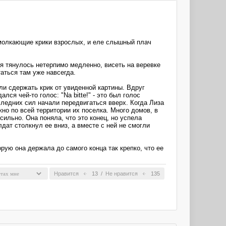
 умолкающие крики взрослых, и еле слышный плач
я тянулось нетерпимо медленно, висеть на веревке
аться там уже навсегда.
ли сдержать крик от увиденной картины. Вдруг
лся чей-то голос: "Na bitte!" - это был голос
следних сил начали передвигаться вверх. Когда Лиза
но по всей территории их поселка. Много домов, в
ильно. Она поняла, что это конец, но успела
дат столкнул ее вниз, а вместе с ней не смогли
рую она держала до самого конца так крепко, что ее
Нравится
13
/
Не нравится
135