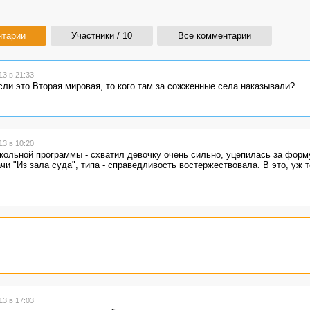
нтарии
Участники / 10
Все комментарии
3 в 21:33
сли это Вторая мировая, то кого там за сожженные села наказывали?
3 в 10:20
школьной программы - схватил девочку очень сильно, уцепилась за форму
чи "Из зала суда", типа - справедливость востержествовала. В это, уж т
3 в 17:03