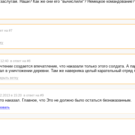
о заслугам. Наши? Как же они его "вычислили"? Немецкое командование?
ет на #7
ку
 12:40
в ответ на #8
чтении создается впечатление, что наказали только этого солдата. А п
вал в уничтожении деревни. Там же наверняка целый карательный отряд 
крыть ветку
2.2013 в 15:20
в ответ на #9
то наказал. Главное, что Это не должно было остаться безнаказанным.
ровать