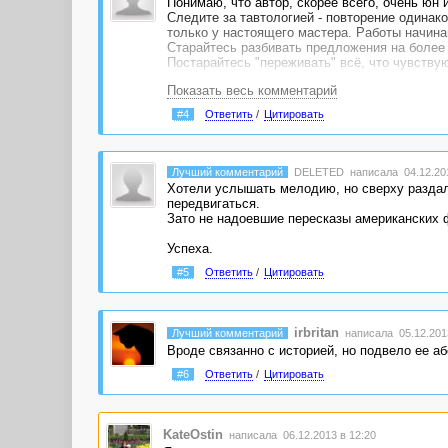
Понимаю, что автор, скорее всего, очень юн
Следите за тавтологией - повторение одинак
только у настоящего мастера. Работы начина
Старайтесь разбивать предложения на более 
Постарайтесь "переживать" всё, что чувствую
Показать весь комментарий
#4
Ответить
/
Цитировать
Лучший комментарий
DELETED
написала 04.12.201
Хотели услышать мелодию, но сверху раздалс
передвигаться.
Зато не надоевшие пересказы американских фи
Успеха.
#5
Ответить
/
Цитировать
irbritan
Лучший комментарий
написала 05.12.2013
Вроде связанно с историей, но подвело ее а
#6
Ответить
/
Цитировать
KateOstin
написала 06.12.2013 в 12:20