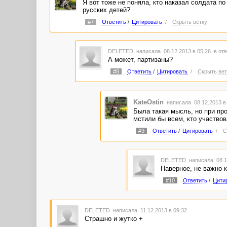
Я вот тоже не поняла, кто наказал солдата п
русских детей?
#7
Ответить
/
Цитировать
/
Скрыть ветку
DELETED
написала 08.12.2013 в 05:26
в отв
А может, партизаны?
#8
Ответить
/
Цитировать
/
Скрыть вет
KateOstin
написала 08.12.2013 в
Была такая мысль, но при про
мстили бы всем, кто участво
#9
Ответить
/
Цитировать
/
С
DELETED
написала 08.1
Наверное, не важно к
#10
Ответить
/
Цити
DELETED
написала 11.12.2013 в 09:32
Страшно и жутко +