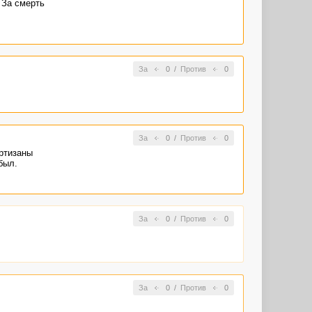
 За смерть
За
0
/
Против
0
За
0
/
Против
0
артизаны
был.
За
0
/
Против
0
За
0
/
Против
0