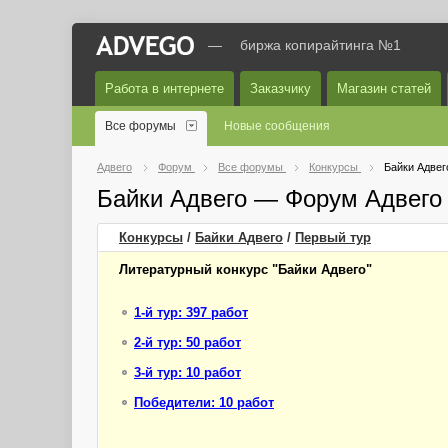
—
биржа копирайтинга №1
Работа в интернете
Заказчику
Магазин статей
Все форумы
Новые сообщения
Адвего
Форум
Все форумы
Конкурсы
Байки Адвег
Байки Адвего — Форум Адвего
Конкурсы
/
Байки Адвего
/
Первый
тур
Литературный конкурс "Байки Адвего"
1-й тур: 397 работ
2-й тур: 50 работ
3-й тур: 10 работ
Победители: 10 работ