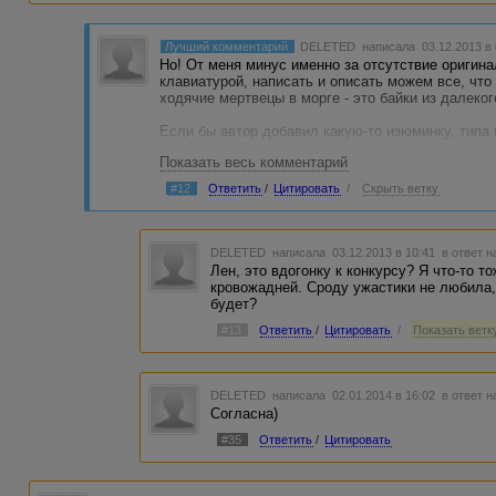
Лучший комментарий
DELETED
написала 03.12.2013 в
Но! От меня минус именно за отсутствие оригин
клавиатурой, написать и описать можем все, что
ходячие мертвецы в морге - это байки из далеког
Если бы автор добавил какую-то изюминку, типа 
он - "свежак" и хочет отдать свою почку больной
Показать весь комментарий
мама моет подъезды и поет при этом арии уник
талантом страждущей, но гордой нищеты... Поэт
#12
Ответить
/
Цитировать
/
Скрыть ветку
морга... А злобный патологоанатом, питающийся
благородный труп и изъял органы. Через неделю
статистику... Ну как-то так. И больше эмоций! Ч
- монстр и извращенец-маньяк!
DELETED
написала 03.12.2013 в 10:41
в ответ н
Лен, это вдогонку к конкурсу? Я что-то 
кровожадней. Сроду ужастики не любила, 
будет?
#13
Ответить
/
Цитировать
/
Показать ветку
DELETED
написала 02.01.2014 в 16:02
в ответ н
Согласна)
#35
Ответить
/
Цитировать