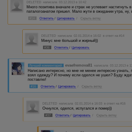
DELETED
написала 03.12.2013 в 10:42
Много позитива вначале и страх не успевает настигнуть в
паталогоанатом пришел. Мало жути в ожидании утра, ну, в
#14
Ответить
/
Цитировать
/
Скрыть ветку
DELETED
написала 02.01.2014 в 16:02
в ответ на #14
Минус мне большой и жирный))
#36
Ответить
/
Цитировать
evaefremova81
Лучший комментарий
написала 03.12.2013 в 1
Написано интересно, но мне не менее интересно узнать,
взял одежду? И почему если оделся не ушел? Буду ждать
поставлю!
#16
Ответить
/
Цитировать
/
Скрыть ветку
DELETED
написала 02.01.2014 в 16:03
в ответ на #16
Очнулся, оделся, испугался и помер))
#37
Ответить
/
Цитировать
/
Скрыть ветку