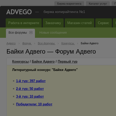
Биржа маркетинга
Каталог услуг
П
—
биржа копирайтинга №1
Работа в интернете
Заказчику
Магазин статей
Сервис
Все форумы
Новые сообщения
Адвего
Форум
Все форумы
Конкурсы
Байки Адвего
Байки Адвего — Форум Адвего
Конкурсы
/
Байки Адвего
/
Первый
тур
Литературный конкурс "Байки Адвего"
1-й тур: 397 работ
2-й тур: 50 работ
3-й тур: 10 работ
Победители: 10 работ