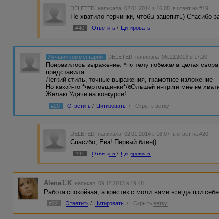
DELETED
написала 02.01.2014 в 16:05
в ответ на #19
Не хватило перчинки, чтобы зацепить) Спасибо за
#40
Ответить
/
Цитировать
Лучший комментарий
DELETED
написала 06.12.2013 в 17:20
Понравилось выражение: *по телу побежала целая свора
представила.
Легкий стиль, точные выражения, грамотное изложение -
Но какой-то *чертовщинки*/бОльшей интриги мне не хват
Желаю Удачи на конкурсе!
#20
Ответить
/
Цитировать
/
Скрыть ветку
DELETED
написала 02.01.2014 в 16:07
в ответ на #20
Спасибо, Ева! Первый блин))
#41
Ответить
/
Цитировать
Alena11K
написал 09.12.2013 в 19:48
Работа спокойная, а крестик с молитвами всегда при себе
#22
Ответить
/
Цитировать
/
Скрыть ветку