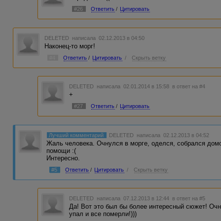
#26
Ответить
/
Цитировать
DELETED
написала 02.12.2013 в 04:50
Наконец-то морг!
#4
Ответить
/
Цитировать
/
Скрыть ветку
DELETED
написала 02.01.2014 в 15:58
в ответ на #4
+
#27
Ответить
/
Цитировать
Лучший комментарий
DELETED
написала 02.12.2013 в 04:52
Жаль человека. Очнулся в морге, оделся, собрался домо
помощи :(
Интересно.
#5
Ответить
/
Цитировать
/
Скрыть ветку
DELETED
написала 07.12.2013 в 12:44
в ответ на #5
Да! Вот это был бы более интересный сюжет! Очн
упал и все померли!)))