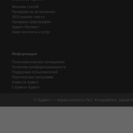
Магазин статей
Проверка на антиплагиат
SEO-анализ текста
Проверка орфографии
Адвего
Лингвист
Заказ контента и услуг
Информация
Пользовательское соглашение
Политика конфиденциальности
Поддержка пользователей
Партнерская программа
Новости Адвего
Сервисы Адвего
© Адвего — биржа контента №1. Копирайтинг, рерайти