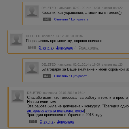
DELETED
написала 02.01.2014 в 16:08
в ответ на #22
Крестик, как украшение, а молитва в голове))
#42
Ответить
/
Цитировать
DELETED
написал 14.12.2013 в 01:34
Понравилось про молитву, хорошо описано.
#23
Ответить
/
Цитировать
/
Скрыть ветку
DELETED
написала 02.01.2014 в 16:09
в ответ на #23
Благодарю за Ваше внимание к моей скромной и
#43
Ответить
/
Цитировать
DELETED
написала 02.01.2014 в 16:14
Спасибо всем, кто голосовал за работу и тем, кто прост
Новым счастьем!
Эта работа была не допущена к конкурсу. "Трагедия одног
авторизованным пользователям
]
Трагедия произошла в Украине в 2013 году.
#44
Ответить
/
Цитировать