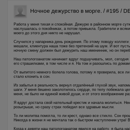
Ночное дежурство в морге. / #195 / 
Работа у меня тихая и спокойная. Дежурю в районном морге сут
наслушалась о покойниках, а потом привыкла. Грабители и всяки
моего до этого дня никто не нарушал.
Случился у напарника день рождения. По этому поводу коллеги
мешали, клиентура наша тоже без претензий на шум. И вот пуст
ночную смену должен был дежурить наш именинник, но он перебр
Наш патологоанатом начинает вдруг подшучивать, мол, сегодня 
его страшилками, в том числе и я. На том и разошлись по домам,
От выпитого немного болела голова, потому я проверила, все л
стало клонить в сон.
Из забытья в реальность вернул отдалённый глухой звук, напо
шаги. У меня бешено заколотилось сердце, по телу побежала ц
меня, не было ни единой живой души, и от этого воображение р
Я вдруг достала свой нательный крестик и начала молиться. Не
розыгрыше, но сразу страх победил все здравые мысли.
То ли молитва помогла, то ли крест, однако все стихло. Сон пр
Никогда в жизни я не мечтала так о быстром наступлении утра!
Когда к девяти наш патологоанатом явился на работу, я была на