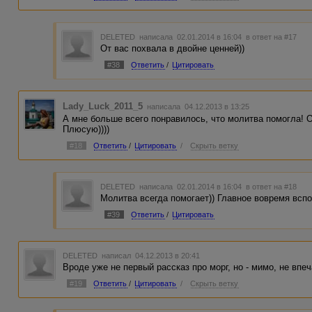
DELETED
написала 02.01.2014 в 16:04
в ответ на #17
От вас похвала в двойне ценней))
#38
Ответить
/
Цитировать
Lady_Luck_2011_5
написала 04.12.2013 в 13:25
А мне больше всего понравилось, что молитва помогла!
Плюсую))))
#18
Ответить
/
Цитировать
/
Скрыть ветку
DELETED
написала 02.01.2014 в 16:04
в ответ на #18
Молитва всегда помогает)) Главное вовремя вспо
#39
Ответить
/
Цитировать
DELETED
написал 04.12.2013 в 20:41
Вроде уже не первый рассказ про морг, но - мимо, не впе
#19
Ответить
/
Цитировать
/
Скрыть ветку