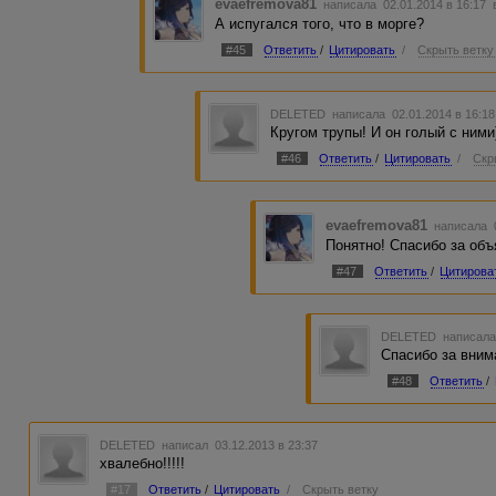
evaefremova81
написала 02.01.2014 в 16:17
А испугался того, что в морге?
#45
Ответить
/
Цитировать
/
Скрыть ветку
DELETED
написала 02.01.2014 в 16:1
Кругом трупы! И он голый с ними
#46
Ответить
/
Цитировать
/
Скр
evaefremova81
написала 0
Понятно! Спасибо за объ
#47
Ответить
/
Цитирова
DELETED
написала
Спасибо за вним
#48
Ответить
/
DELETED
написал 03.12.2013 в 23:37
хвалебно!!!!!
#17
Ответить
/
Цитировать
/
Скрыть ветку