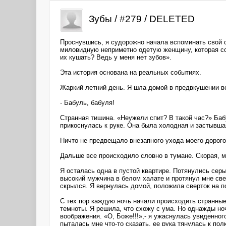
Зубы / #279 / DELETED
Проснувшись, я судорожно начала вспоминать свой 
миловидную неприметно одетую женщину, которая со 
их кушать? Ведь у меня нет зубов».
Эта история основана на реальных событиях.
Жаркий летний день. Я шла домой в предвкушении ве
- Бабуль, бабуля!
Странная тишина. «Неужели спит? В такой час?» Баб
прикоснулась к руке. Она была холодная и застывша
Ничто не предвещало внезапного ухода моего дорого
Дальше все происходило словно в тумане. Скорая, 
Я осталась одна в пустой квартире. Потянулись сер
высокий мужчина в белом халате и протянул мне све
скрылся. Я вернулась домой, положила сверток на 
С тех пор каждую ночь начали происходить странные 
темноты. Я решила, что схожу с ума. Но однажды но
воображения. «О, Боже!!!»,- я ужаснулась увиденног
пыталась мне что-то сказать, ее рука тянулась к пол