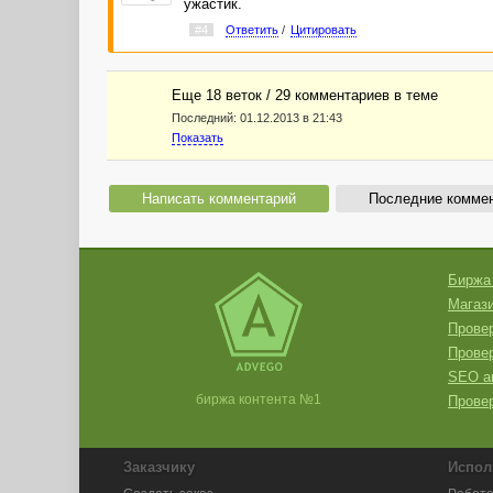
ужастик.
#4
Ответить
/
Цитировать
Еще 18 веток / 29 комментариев в темe
Последний:
01.12.2013 в 21:43
Показать
Написать комментарий
Последние комме
Биржа
Магази
Провер
Прове
SEO а
биржа контента №1
Провер
Заказчику
Испол