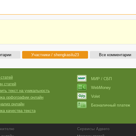
нтарии
Участники / shengkasilu23
Все комментарии
 статей
МИР / СБП
н статей
WebMoney
ить текст на уникальность
Volet
рка орфографии онлайн
нализ онлайн
Безналичный платеж
ка качества текста
нителю
Сервисы Адвего