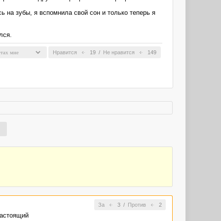
ь на зубы, я вспомнила свой сон и только теперь я
лся.
Нравится
19
/
Не нравится
149
За
3
/
Против
2
настоящий