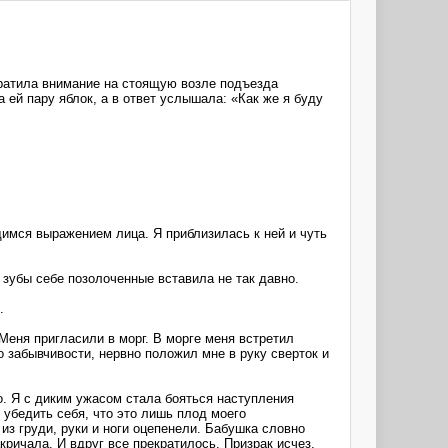
ратила внимание на стоящую возле подъезда
ей пару яблок, а в ответ услышала: «Как же я буду
имся выражением лица. Я приблизилась к ней и чуть
 зубы себе позолоченные вставила не так давно.
.
Меня пригласили в морг. В морге меня встретил
 забывчивости, нервно положил мне в руку сверток и
о. Я с диким ужасом стала бояться наступления
 убедить себя, что это лишь плод моего
из груди, руки и ноги оцепенели. Бабушка словно
акричала. И вдруг все прекратилось. Призрак исчез.