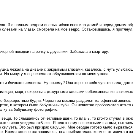
сон. Я с полным ведром спелых яблок спешила домой и перед домом об
слезами на глазах смотрела на мое ведро. Остановившись, я протянула 
черней поездки на речку с друзьями. Забежала в квартиру:
ушка лежала на диване с закрытыми глазами, казалось, с чуть улыбающ
я. На минуту я оцепенела от обрушившегося на меня ужаса.
го и близкого человека. Ну почему? Она хорошо себя чувствовала, даже
милиция, морг, похороны с дежурными словами соболезнования знакомых
ые безрадостные будни. Через три месяца раздался телефонный звонок. 
рток, в котором были бабушкины зубы. Он невнятно пробормотал что-то о
полку за бабушкину фотографию.
вещи. То слышались отчетливые шаги, то плачь, то кто-то стучал в окн
чью я ясно увидела отблеск. Я шла к нему неспешными шагами, пытаясь
о силуэта. Это был призрак бабушки. Мое сердце готово было вырваться 
ке. Время словно остановилось, она приближалась ко мне, от испуга я з