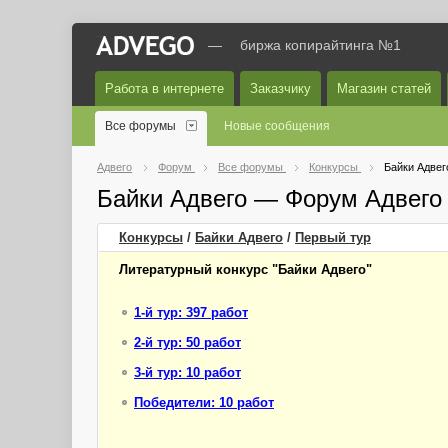
—
биржа копирайтинга №1
Работа в интернете
Заказчику
Магазин статей
Все форумы
Новые сообщения
Адвего
Форум
Все форумы
Конкурсы
Байки Адвег
Байки Адвего — Форум Адвего
Конкурсы
/
Байки Адвего
/
Первый
тур
Литературный конкурс "Байки Адвего"
1-й тур: 397 работ
2-й тур: 50 работ
3-й тур: 10 работ
Победители: 10 работ