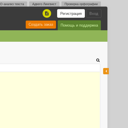
O-анализ текста
Адвего Лингвист
Проверка орфографии
Регистрация
Вход
A
Создать заказ
Помощь и поддержка