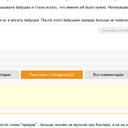
казывала бабушка и стала искать, что именно ей было нужно. Наткнувшис
а их в могилу бабушки. После этого бабушкин призрак больше не появля
нтарии
Участники / shengkasilu23
Все комментарии
осле слова "призрак" - больше похоже на мультик про Каспера, а не на 