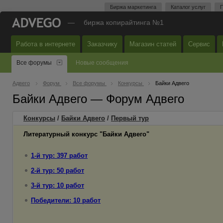
Биржа маркетинга
Каталог услуг
П
—
биржа копирайтинга №1
Работа в интернете
Заказчику
Магазин статей
Сервис
Все форумы
Новые сообщения
Адвего
Форум
Все форумы
Конкурсы
Байки Адвего
Байки Адвего — Форум Адвего
Конкурсы
/
Байки Адвего
/
Первый
тур
Литературный конкурс "Байки Адвего"
1-й тур: 397 работ
2-й тур: 50 работ
3-й тур: 10 работ
Победители: 10 работ