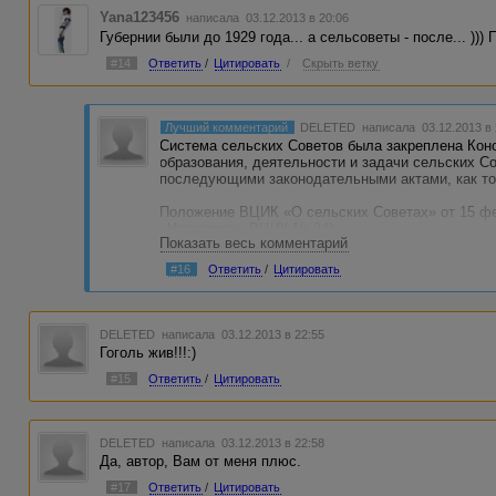
Yana123456
написала 03.12.2013 в 20:06
Губернии были до 1929 года... а сельсоветы - после... ))) 
#14
Ответить
/
Цитировать
/
Скрыть ветку
Лучший комментарий
DELETED
написала 03.12.2013 в
Система сельских Советов была закреплена Кон
образования, деятельности и задачи сельских С
последующими законодательными актами, как то
Положение ВЦИК «О сельских Советах» от 15 фе
«Известиях» ВЦИК № 34).
Показать весь комментарий
«Положение о сельских Советах», утверждённое 
«Положение о сельских Советах» от 16 октября 1
#16
Ответить
/
Цитировать
14 мая 1928 года Орловская губерния была упра
Источник - Википедия.
DELETED
написала 03.12.2013 в 22:55
Гоголь жив!!!:)
Всё нормально. Никаких петель.
#15
Ответить
/
Цитировать
DELETED
написала 03.12.2013 в 22:58
Да, автор, Вам от меня плюс.
#17
Ответить
/
Цитировать