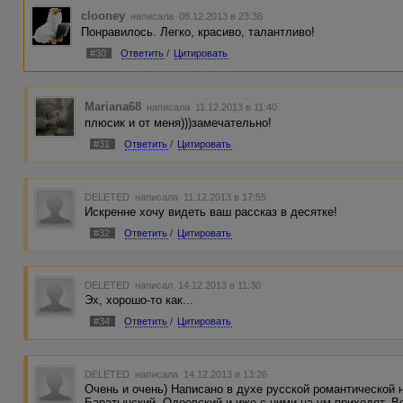
clooney
написала 08.12.2013 в 23:36
Понравилось. Легко, красиво, талантливо!
#30
Ответить
/
Цитировать
Mariana68
написала 11.12.2013 в 11:40
плюсик и от меня)))замечательно!
#31
Ответить
/
Цитировать
DELETED
написала 11.12.2013 в 17:55
Искренне хочу видеть ваш рассказ в десятке!
#32
Ответить
/
Цитировать
DELETED
написал 14.12.2013 в 11:30
Эх, хорошо-то как...
#34
Ответить
/
Цитировать
DELETED
написала 14.12.2013 в 13:26
Очень и очень) Написано в духе русской романтической н
Баратынский, Одоевский и иже с ними на ум приходят. В