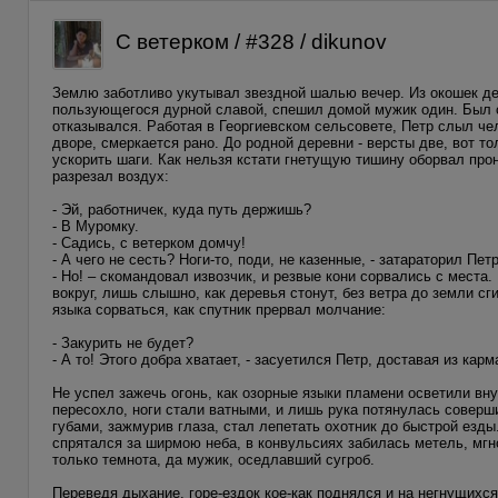
С ветерком / #328 / dikunov
Землю заботливо укутывал звездной шалью вечер. Из окошек де
пользующегося дурной славой, спешил домой мужик один. Был он
отказывался. Работая в Георгиевском сельсовете, Петр слыл че
дворе, смеркается рано. До родной деревни - версты две, вот т
ускорить шаги. Как нельзя кстати гнетущую тишину оборвал про
разрезал воздух:
- Эй, работничек, куда путь держишь?
- В Муромку.
- Садись, с ветерком домчу!
- А чего не сесть? Ноги-то, поди, не казенные, - затараторил Пе
- Но! – скомандовал извозчик, и резвые кони сорвались с места. 
вокруг, лишь слышно, как деревья стонут, без ветра до земли сг
языка сорваться, как спутник прервал молчание:
- Закурить не будет?
- А то! Этого добра хватает, - засуетился Петр, доставая из ка
Не успел зажечь огонь, как озорные языки пламени осветили вну
пересохло, ноги стали ватными, и лишь рука потянулась соверш
губами, зажмурив глаза, стал лепетать охотник до быстрой езды
спрятался за ширмою неба, в конвульсиях забилась метель, мгно
только темнота, да мужик, оседлавший сугроб.
Переведя дыхание, горе-ездок кое-как поднялся и на негнущихся