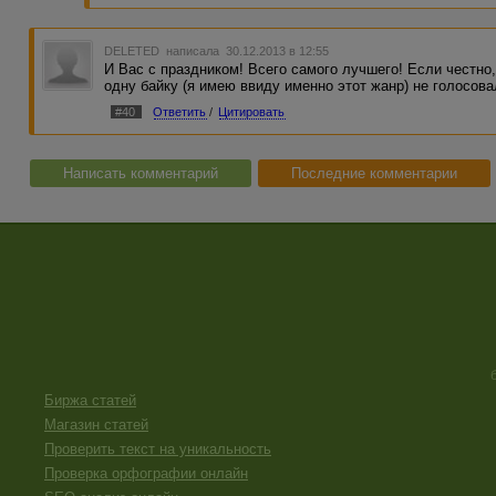
DELETED
написала 30.12.2013 в 12:55
И Вас с праздником! Всего самого лучшего! Если честно,
одну байку (я имею ввиду именно этот жанр) не голосов
#40
Ответить
/
Цитировать
Написать комментарий
Последние комментарии
Биржа статей
Магазин статей
Проверить текст на уникальность
Проверка орфографии онлайн