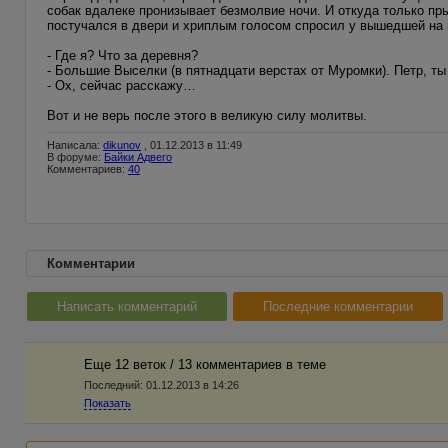
собак вдалеке пронизывает безмолвие ночи. И откуда только пр
постучался в двери и хриплым голосом спросил у вышедшей на п
- Где я? Что за деревня?
- Большие Выселки (в пятнадцати верстах от Муромки). Петр, ты
- Ох, сейчас расскажу…
Вот и не верь после этого в великую силу молитвы.
Написала:
dikunov
, 01.12.2013 в 11:49
В форуме:
Байки Адвего
Комментариев:
40
Комментарии
Написать комментарий
Последние комментарии
Еще 12 веток / 13 комментариев в темe
Последний:
01.12.2013 в 14:26
Показать