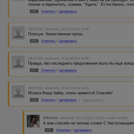
полках и перечитать, скажем, "Адель". Естественно, го
#35
Ответить
/
Цитировать
DELETED
написала 14.12.2013 в 14:48
Плюсую. Качественная проза.
#36
Ответить
/
Цитировать
DELETED
написала 14.12.2013 в 14:50
Правда, без последнего предложения было бы ещё изящ
#37
Ответить
/
Цитировать
DELETED
написала 29.12.2013 в 14:15
Искала Вашу байку, очень нравится! Спасибо!
#38
Ответить
/
Цитировать
/
Скрыть ветку
dikunov
написала 29.12.2013 в 18:02
в ответ на #38
А вам спасибо за теплые слова! С Наступающим!
#39
Ответить
/
Цитировать