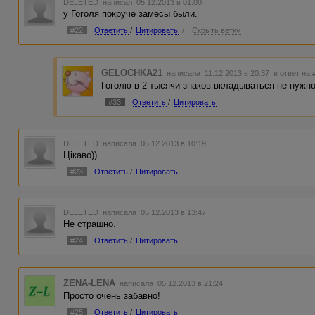
DELETED
написал 05.12.2013 в 01:00
у Гоголя покруче замесы были.
#22
Ответить
/
Цитировать
/
Скрыть ветку
GELOCHKA21
написала 11.12.2013 в 20:37
в ответ на 
Гоголю в 2 тысячи знаков вкладываться не нужно
#33
Ответить
/
Цитировать
DELETED
написала 05.12.2013 в 10:19
Цікаво))
#23
Ответить
/
Цитировать
DELETED
написала 05.12.2013 в 13:47
Не страшно.
#24
Ответить
/
Цитировать
ZENA-LENA
написала 05.12.2013 в 21:24
Просто очень забавно!
#25
Ответить
/
Цитировать