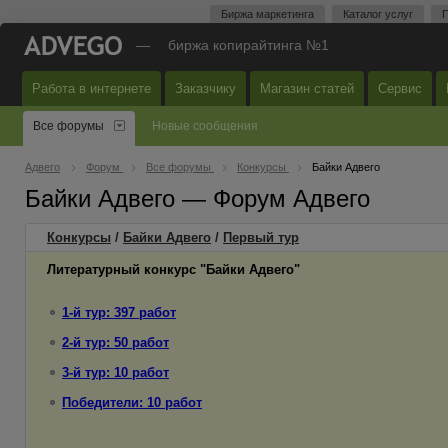
Биржа маркетинга
Каталог услуг
П
—
биржа копирайтинга №1
Работа в интернете
Заказчику
Магазин статей
Сервис
Все форумы
Новые сообщения
Адвего
Форум
Все форумы
Конкурсы
Байки Адвего
Байки Адвего — Форум Адвего
Конкурсы
/
Байки Адвего
/
Первый
тур
Литературный конкурс "Байки Адвего"
1-й тур: 397 работ
2-й тур: 50 работ
3-й тур: 10 работ
Победители: 10 работ