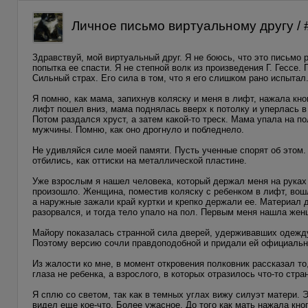
Личное письмо виртуальному другу / 
Здравствуй, мой виртуальный друг. Я не боюсь, что это письмо р
попытка ее спасти. Я не степной волк из произведения Г. Гессе.
Сильный страх. Его сила в том, что я его слишком рано испытал.
Я помню, как мама, запихнув коляску и меня в лифт, нажала кно
лифт пошел вниз, мама поднялась вверх к потолку и уперлась в
Потом раздался хруст, а затем какой-то треск. Мама упала на п
мужчины. Помню, как оно дрогнуло и побледнело.
Не удивляйся силе моей памяти. Пусть ученные спорят об этом.
отбились, как оттиски на металлической пластине.
Уже взрослым я нашел человека, который держал меня на руках 
произошло. Женщина, поместив коляску с ребенком в лифт, вош
а наружные зажали край куртки и крепко держали ее. Материал 
разорвался, и тогда тело упало на пол. Первым меня нашла жен
Майору показалась странной сила дверей, удерживавших одежд
Поэтому версию сочли правдоподобной и придали ей официальн
Из жалости ко мне, в момент откровения полковник рассказал то
глаза не ребенка, а взрослого, в которых отразилось что-то стра
Я сплю со светом, так как в темных углах вижу силуэт матери. 
видел еще кое-что. Более ужасное. До того как мать нажала кноп