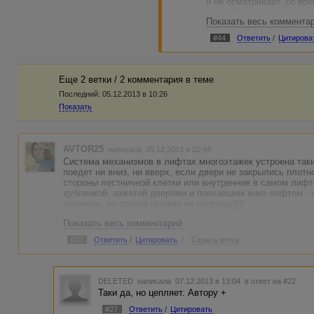
и не осматривает..со вре
знаю..Вроде писали..что
Показать весь коммента
молодой..но его там врод
#44
Ответить
/
Цитирова
Еще 2 ветки / 2 комментария в темe
Последний:
05.12.2013 в 10:26
Показать
AVTOR25
написала 05.12.2013 в 22:44
Система механизмов в лифтах многоэтажек устроена таки
поедет ни вниз, ни вверх, если двери не закрылись плот
стороны лестничной клетки или внутренние в самом лифте
дубленкой, зажатой дверями и поехавшим вниз лифтом - 
извинить, но против истины не попрешь))))
Показать весь комментарий
#22
Ответить
/
Цитировать
/
Скрыть ветку
DELETED
написала 07.12.2013 в 13:04
в ответ на #22
Таки да, но цепляет. Автору +
#27
Ответить
/
Цитировать