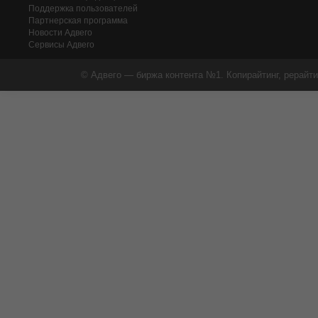
Поддержка пользователей
Партнерская программа
Новости Адвего
Сервисы Адвего
© Адвего — биржа контента №1. Копирайтинг, рерайти