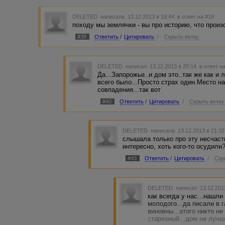
DELETED
написала 13.12.2013 в 19:44
в ответ на #19
походу мы землячки - вы про историю, что произ
#39
Ответить
/
Цитировать
/
Скрыть ветку
DELETED
написал 13.12.2013 в 20:14
в ответ н
Да...Запорожье..и дом это..так же как и 
всего было...Просто страх один.Место н
совпадения...так вот
#40
Ответить
/
Цитировать
/
Скрыть ветку
DELETED
написала 13.12.2013 в 21:3
слышала только про эту несчаст
интересно, хоть кого-то осудили
#43
Ответить
/
Цитировать
/
Скр
DELETED
написал 13.12.201
как всегда у нас...нашли
молодого...да писали в г
виновны...этого никто не
старезный...дом не лучш