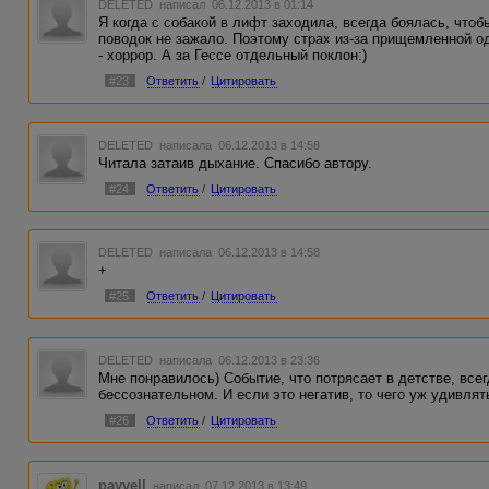
DELETED
написал 06.12.2013 в 01:14
Я когда с собакой в лифт заходила, всегда боялась, что
поводок не зажало. Поэтому страх из-за прищемленной о
- хоррор. А за Гессе отдельный поклон:)
#23
Ответить
/
Цитировать
DELETED
написала 06.12.2013 в 14:58
Читала затаив дыхание. Спасибо автору.
#24
Ответить
/
Цитировать
DELETED
написала 06.12.2013 в 14:58
+
#25
Ответить
/
Цитировать
DELETED
написала 06.12.2013 в 23:36
Мне понравилось) Событие, что потрясает в детстве, всег
бессознательном. И если это негатив, то чего уж удивля
#26
Ответить
/
Цитировать
pavvell
написал 07.12.2013 в 13:49