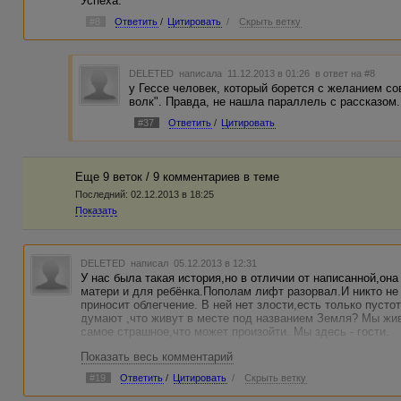
Успеха.
#8
Ответить
/
Цитировать
/
Скрыть ветку
DELETED
написала 11.12.2013 в 01:26
в ответ на #8
у Гессе человек, который борется с желанием с
волк". Правда, не нашла параллель с рассказом..
#37
Ответить
/
Цитировать
Еще 9 веток / 9 комментариев в темe
Последний:
02.12.2013 в 18:25
Показать
DELETED
написал 05.12.2013 в 12:31
У нас была такая история,но в отличии от написанной,он
матери и для ребёнка.Пополам лифт разорвал.И никто не 
приносит облегчение. В ней нет злости,есть только пусто
думают ,что живут в месте под названием Земля? Мы жив
самое страшное,что может произойти. Мы здесь - гости.
Показать весь комментарий
#19
Ответить
/
Цитировать
/
Скрыть ветку