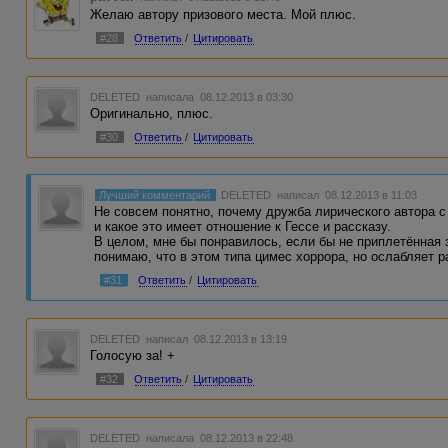
Желаю автору призового места. Мой плюс.
#28
Ответить
/
Цитировать
DELETED
написала 08.12.2013 в 03:30
Оригинально, плюс.
#30
Ответить
/
Цитировать
Лучший комментарий
DELETED
написал 08.12.2013 в 11:03
Не совсем понятно, почему дружба лирического автора с
и какое это имеет отношение к Гессе и рассказу.
В целом, мне бы понравилось, если бы не приплетённая 
понимаю, что в этом типа цимес хоррора, но ослабляет р
#31
Ответить
/
Цитировать
DELETED
написал 08.12.2013 в 13:19
Голосую за! +
#32
Ответить
/
Цитировать
DELETED
написала 08.12.2013 в 22:48