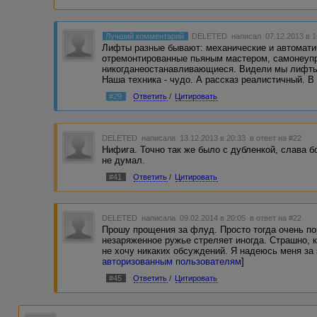
Лучший комментарий
DELETED
написал 07.12.2013 в 
Лифты разные бывают: механические и автомати
отремонтированные пьяным мастером, самонеуп
никогданеостанавливающиеся. Видели мы лифты и
Наша техника - чудо. А рассказ реалистичный. В
#29
Ответить
/
Цитировать
DELETED
написала 13.12.2013 в 20:33
в ответ на #22
Нифига. Точно так же было с дубленкой, слава б
не думал.
#41
Ответить
/
Цитировать
DELETED
написала 09.02.2014 в 20:05
в ответ на #22
Прошу прощения за флуд. Просто тогда очень по
незаряженное ружье стреляет иногда. Страшно, ко
не хочу никаких обсуждений. Я надеюсь меня за э
авторизованным пользователям
]
#45
Ответить
/
Цитировать