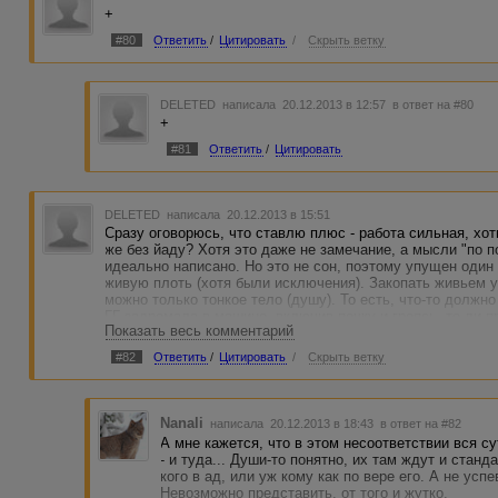
+
#80
Ответить
/
Цитировать
/
Скрыть ветку
DELETED
написала 20.12.2013 в 12:57
в ответ на #80
+
#81
Ответить
/
Цитировать
DELETED
написала 20.12.2013 в 15:51
Сразу оговорюсь, что ставлю плюс - работа сильная, хот
же без йаду? Хотя это даже не замечание, а мысли "по п
идеально написано. Но это не сон, поэтому упущен один
живую плоть (хотя были исключения). Закопать живьем у 
можно только тонкое тело (душу). То есть, что-то должн
ГГ задремала в машине, включив печку и греясь, то ли 
Показать весь комментарий
сознание, вопщем, жутко модные боты откинула). Иначе
пропустило бы - прихлопнуло на входе. Тогда, все равно
#82
Ответить
/
Цитировать
/
Скрыть ветку
незапланированной, она шла вне графика. Сам рассказ ни
Твердый плюс.
Nanali
написала 20.12.2013 в 18:43
в ответ на #82
А мне кажется, что в этом несоответствии вся су
- и туда... Души-то понятно, их там ждут и станд
кого в ад, или уж кому как по вере его. А не ус
Невозможно представить, от того и жутко.