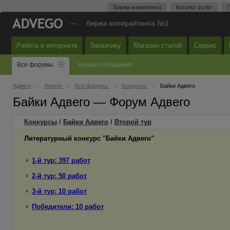
Биржа маркетинга
Каталог услуг
П
—
биржа копирайтинга №1
Работа в интернете
Заказчику
Магазин статей
Сервис
Все форумы
Новые сообщения
Адвего
Форум
Все форумы
Конкурсы
Байки Адвего
Байки Адвего — Форум Адвего
Конкурсы
/
Байки Адвего
/
Второй
тур
Литературный конкурс "Байки Адвего"
1-й тур: 397 работ
2-й тур: 50 работ
3-й тур: 10 работ
Победители: 10 работ