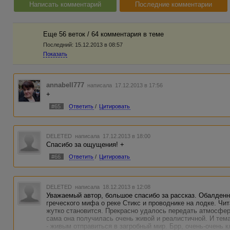
Написать комментарий
Последние комментарии
Еще 56 веток / 64 комментария в темe
Последний:
15.12.2013 в 08:57
Показать
annabell777
написала 17.12.2013 в 17:56
+
#65
Ответить
/
Цитировать
DELETED
написала 17.12.2013 в 18:00
Спасибо за ощущения! +
#66
Ответить
/
Цитировать
DELETED
написала 18.12.2013 в 12:08
Уважаемый автор, большое спасибо за рассказ. Обалден
греческого мифа о реке Стикс и проводнике на лодке. Чи
жутко становится. Прекрасно удалось передать атмосфер
сама она получилась очень живой и реалистичной. И тема
- живым отправиться в загробный мир. Брр, очень-очень 