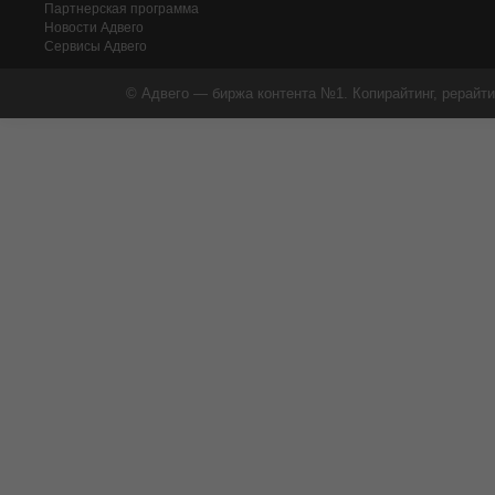
Партнерская программа
Новости Адвего
Сервисы Адвего
© Адвего — биржа контента №1. Копирайтинг, рерайти