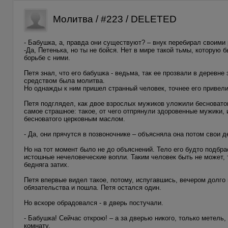
Молитва / #223 / DELETED
- Бабушка, а, правда они существуют? – внук перебирал своими
-Да, Петенька, но ты не бойся. Нет в мире такой тьмы, которую 
борьбе с ними.
Петя знал, что его бабушка - ведьма, так ее прозвали в деревне
средством была молитва.
Но однажды к ним пришел странный человек, точнее его привел
Петя подглядел, как двое взрослых мужиков уложили бесноватог
самое страшное: такое, от чего отпрянули здоровенные мужики,
бесноватого церковным маслом.
- Да, они прячутся в позвоночнике – объясняла она потом свои д
Но на тот момент было не до объяснений. Тело его будто подбр
истошные нечеловеческие вопли. Таким человек быть не может, 
бедняга затих.
Петя впервые видел такое, потому, испугавшись, вечером долго 
обязательства и пошла. Петя остался один.
Но вскоре обрадовался - в дверь постучали.
- Бабушка! Сейчас открою! – а за дверью никого, только метель,
комнату.