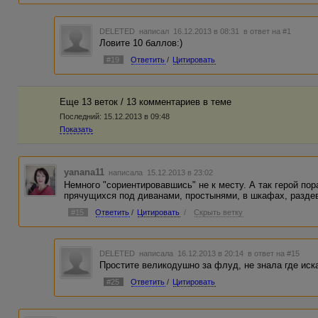
DELETED
написал 16.12.2013 в 08:31
в ответ на #1
Ловите 10 баллов:)
#19
Ответить
/
Цитировать
Еще 13 веток / 13 комментариев в темe
Последний:
15.12.2013 в 09:48
Показать
yanana11
написала 15.12.2013 в 23:02
Немного "сориентировавшись" не к месту. А так герой пор
прячущихся под диванами, простынями, в шкафах, раздева
#15
Ответить
/
Цитировать
/
Скрыть ветку
DELETED
написала 16.12.2013 в 20:14
в ответ на #15
Простите великодушно за флуд, не знала где иска
#25
Ответить
/
Цитировать