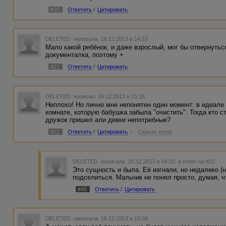
#20
Ответить
/
Цитировать
DELETED
написала 16.12.2013 в 14:10
Мало какой ребёнок, и даже взрослый, мог бы отвернуться
документалка, поэтому +
#21
Ответить
/
Цитировать
DELETED
написал 16.12.2013 в 15:18
Неплохо! Но лично мне непонятен один момент: в идеале
комнате, которую бабушка забыла "очистить". Тогда кто 
дружок пришел али девки непотребные?
#22
Ответить
/
Цитировать
/
Скрыть ветку
DELETED
написала 20.12.2013 в 04:02
в ответ на #22
Это сущность и была. Её изгнали, но недалеко (
подселиться. Мальчик не понял просто, думая, ч
#46
Ответить
/
Цитировать
DELETED
написала 16.12.2013 в 19:26