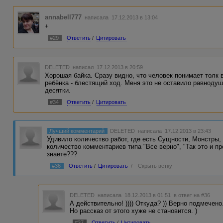
annabell777
написала 17.12.2013 в 13:04
+
#29
Ответить
/
Цитировать
DELETED
написал 17.12.2013 в 20:59
Хорошая байка. Сразу видно, что человек понимает толк 
ребёнка - блестящий ход. Меня это не оставило равнодуш
десятки.
#34
Ответить
/
Цитировать
Лучший комментарий
DELETED
написала 17.12.2013 в 23:43
Удивило количество работ, где есть Сущности, Монстры,
количество комментариев типа "Все верно", "Так это и п
знаете???
#36
Ответить
/
Цитировать
/
Скрыть ветку
DELETED
написала 18.12.2013 в 01:51
в ответ на #36
А действительно! )))) Откуда? )) Верно подмечено.
Но рассказ от этого хуже не становится. )
#37
Ответить
/
Цитировать