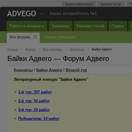
Биржа маркетинга
Каталог услуг
П
—
биржа копирайтинга №1
Работа в интернете
Заказчику
Магазин статей
Сервис
Все форумы
Новые сообщения
Адвего
Форум
Все форумы
Конкурсы
Байки Адвего
Байки Адвего — Форум Адвего
Конкурсы
/
Байки Адвего
/
Второй
тур
Литературный конкурс "Байки Адвего"
1-й тур: 397 работ
2-й тур: 50 работ
3-й тур: 10 работ
Победители: 10 работ