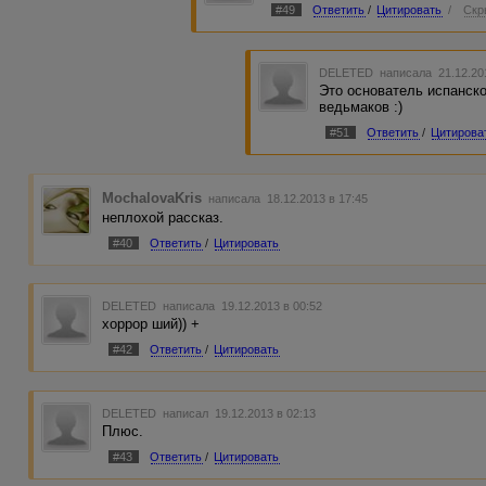
#49
Ответить
/
Цитировать
/
Скр
DELETED
написала 21.12.20
Это основатель испанско
ведьмаков :)
#51
Ответить
/
Цитирова
MochalovaKris
написала 18.12.2013 в 17:45
неплохой рассказ.
#40
Ответить
/
Цитировать
DELETED
написала 19.12.2013 в 00:52
хоррор ший)) +
#42
Ответить
/
Цитировать
DELETED
написал 19.12.2013 в 02:13
Плюс.
#43
Ответить
/
Цитировать