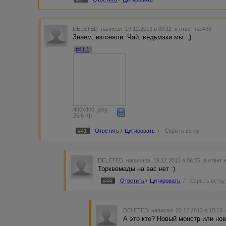
DELETED
написал 19.12.2013 в 00:11
в ответ на #36
Знаем, изгоняли. Чай, ведьмаки мы. ;)
#41.1
400x300, jpeg
25.6 Kb
#41
Ответить
/
Цитировать
/
Скрыть ветку
DELETED
написала 19.12.2013 в 06:25
в ответ 
Торквемады на вас нет :)
#44
Ответить
/
Цитировать
/
Скрыть ветку
DELETED
написал 20.12.2013 в 15:16
А это кто? Новый монстр или но