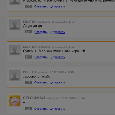
А может, если всё понимать, не будет нужного напряжени
#23
Ответить
/
Цитировать
DELETED
написала 16.12.2013 в 20:14
Да-да-да-да
#24
Ответить
/
Цитировать
DELETED
написала 16.12.2013 в 20:20
Супер. +. Мальчик умненький, хороший.
#26
Ответить
/
Цитировать
DELETED
написал 17.12.2013 в 00:40
здорово, спасибо
#27
Ответить
/
Цитировать
GELOCHKA21
написала 17.12.2013 в 01:14
+
#28
Ответить
/
Цитировать