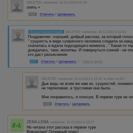
DELETED
написала 16.12.2013 в 01:34
опять +
#16
Ответить
/
Цитировать
Лучший комментарий
DELETED
написала 16.12.2013 в 01:53
Поздравляю: хороший, добрый рассказ, за который голосо
" сущность в виде сумрачного человека следила за ка
скалилась и ждала подходящего момента..." Какая-то т
дождалась, таки, молитвы. И повернуться спиной - не о
кто даст разъяснения.
#17
Ответить
/
Цитировать
/
Скрыть ветку
DELETED
написала 16.12.2013 в 03:26
в ответ на #17
Дык ведь не всем же нам их, сущностей, понимат
не терпеливая, а трусливая она была...
Мне понравилось, я плюсую. В первом туре не чи
#18
Ответить
/
Цитировать
ZENA-LENA
написала 16.12.2013 в 12:27
Не читала этот рассказ в первом туре.
Впечатлил! Огромный плюс!