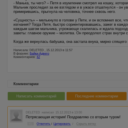
- Манька, ты чего? – Петя в изумлении смотрел на кошку, котора
Мальчик проследил за ее взглядом и в ужасе отшатнулся - он ув
примерившись, прыгнула на человека, точнее сквозь него.
«Сущность» – мелькнуло в голове у Пети, и он вспомнил все, ч
изгнания? Тогда Петя, быстро сориентировавшись, зажег в каждо
каждым шагом мальчика, угрожающе скалилась и ждала подходя
заветы: главное оружие – молитва. Он преодолел страх внутри 
Когда же вернулась бабушка, она застала внука, мирно спящего
Написала: DELETED , 15.12.2013 в 11:57
В форуме:
Байки Адвего
Комментариев:
42
Комментарии
Написать комментарий
Последние комментарии
DELETED
написал 15.12.2013 в 13:00
Потрясающая история! Поздравляю со вторым туром!
#1
Ответить
/
Цитировать
/
Скрыть ветку