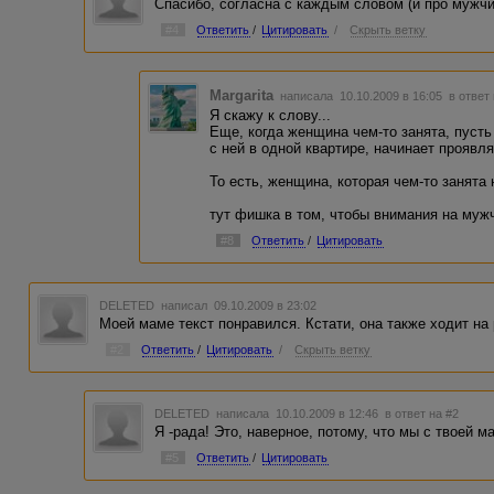
Спасибо, согласна с каждым словом (и про мужчин
#4
Ответить
/
Цитировать
/
Скрыть ветку
Margarita
написала 10.10.2009 в 16:05
в ответ
Я скажу к слову...
Еще, когда женщина чем-то занята, пуст
с ней в одной квартире, начинает проявлят
То есть, женщина, которая чем-то занята
тут фишка в том, чтобы внимания на муж
#8
Ответить
/
Цитировать
DELETED
написал 09.10.2009 в 23:02
Моей маме текст понравился. Кстати, она также ходит на
#2
Ответить
/
Цитировать
/
Скрыть ветку
DELETED
написала 10.10.2009 в 12:46
в ответ на #2
Я -рада! Это, наверное, потому, что мы с твоей м
#5
Ответить
/
Цитировать