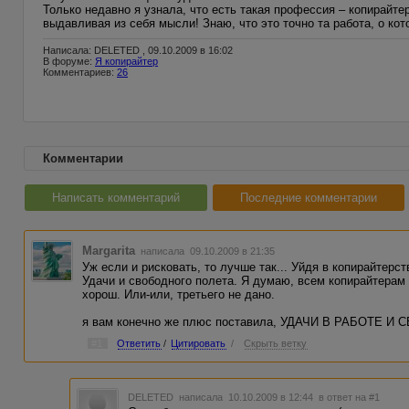
Только недавно я узнала, что есть такая профессия – копирайтер
выдавливая из себя мысли! Знаю, что это точно та работа, о кот
Написала: DELETED , 09.10.2009 в 16:02
В форуме:
Я копирайтер
Комментариев:
26
Комментарии
Написать комментарий
Последние комментарии
Margarita
написала 09.10.2009 в 21:35
Уж если и рисковать, то лучше так... Уйдя в копирайтерст
Удачи и свободного полета. Я думаю, всем копирайтерам 
хорош. Или-или, третьего не дано.
я вам конечно же плюс поставила, УДАЧИ В РАБОТЕ И С
#1
Ответить
/
Цитировать
/
Скрыть ветку
DELETED
написала 10.10.2009 в 12:44
в ответ на #1