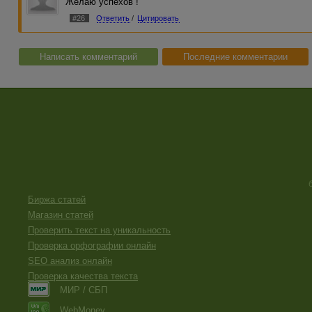
Желаю успехов !
#26
Ответить
/
Цитировать
Написать комментарий
Последние комментарии
Биржа статей
Магазин статей
Проверить текст на уникальность
Проверка орфографии онлайн
SEO анализ онлайн
Проверка качества текста
МИР / СБП
WebMoney