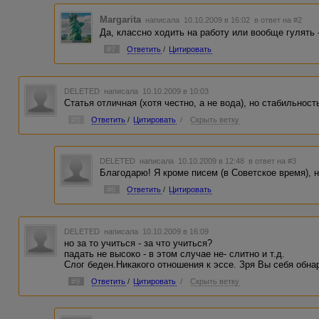
Margarita
написала 10.10.2009 в 16:02
в ответ на #2
Да, классно ходить на работу или вообще гулять 
#7
Ответить
/
Цитировать
DELETED
написала 10.10.2009 в 10:03
Статья отличная (хотя честно, а не вода), но стабильност
#3
Ответить
/
Цитировать
/
Скрыть ветку
DELETED
написала 10.10.2009 в 12:48
в ответ на #3
Благодарю! Я кроме писем (в Советское время), н
#6
Ответить
/
Цитировать
DELETED
написала 10.10.2009 в 16:09
но за то учиться - за что учиться?
падать не высоко - в этом случае не- слитно и т.д.
Слог беден.Никакого отношения к эссе. Зря Вы себя обна
#9
Ответить
/
Цитировать
/
Скрыть ветку