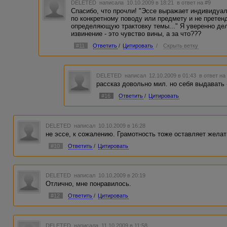
DELETED
написала 10.10.2009 в 18:21
в ответ на #9
Спасибо, что прочли! "Эссе выражает индивидуа
по конкретному поводу или предмету и не прете
определяющую трактовку темы..." Я уверенно де
извинение - это чувство вины, а за что???
#11
Ответить
/
Цитировать
/
Скрыть ветку
DELETED
написал 12.10.2009 в 01:43
в ответ на
рассказ довольно мил. но себя выдавать 
#16
Ответить
/
Цитировать
DELETED
написал 10.10.2009 в 16:28
не эссе, к сожалению. Грамотность тоже оставляет желат
#10
Ответить
/
Цитировать
DELETED
написал 10.10.2009 в 20:19
Отлично, мне понравилось.
#12
Ответить
/
Цитировать
DELETED
написала 11.10.2009 в 11:58