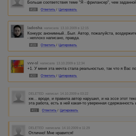
Больше соответствия теме "Я - фрилансер", чем заданной
#18
Ответить
/
Цитировать
ladosha
написала 13.10.2009 в 12:15
Конкурс анонимный...Был. Автор, пожалуйста, воздержите
- неплохо написано, правда.
#19
Ответить
/
Цитировать
vvv-sl
написала 13.10.2009 в 12:34
+1. У меня эта мечта стала реальностью, так что я Вас п
#20
Ответить
/
Цитировать
DELETED
написал 14.10.2009 в 03:22
хм... вроде, и правила автор нарушил, и на эссе этот тек
эта работа, есть в ней какая-то уверенная сдержанность 
#21
Ответить
/
Цитировать
DELETED
написала 14.10.2009 в 11:29
Отлично! Мне нравится!