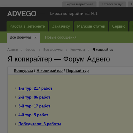
Биржа маркетинга
Каталог услуг
П
—
биржа копирайтинга №1
Работа в интернете
Заказчику
Магазин статей
Сервис
Все форумы
Новые сообщения
Адвего
Форум
Все форумы
Конкурсы
Я копирайтер
Я копирайтер — Форум Адвего
Конкурсы
/
Я копирайтер
/
Первый
тур
1-й тур: 217 работ
2-й тур: 86 работ
3-й тур: 17 работ
4-й тур: 5 работ
Победители: 3 работы