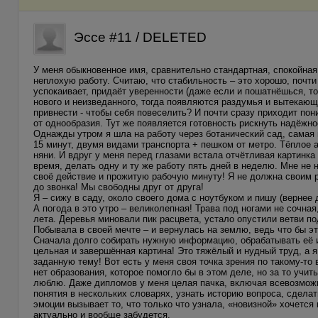
Эссе #11 / DELETED
У меня обыкновенное имя, сравнительно стандартная, спокойная
неплохую работу. Считаю, что стабильность – это хорошо, почти
успокаивает, придаёт уверенности (даже если и пошатнёшься, то 
нового и неизведанного, тогда появляются раздумья и вытекающ
привнести - чтобы себя повеселить? И почти сразу приходит пон
от однообразия. Тут же появляется готовность рискнуть надёжн
Однажды утром я шла на работу через ботанический сад, самая п
15 минут, двумя видами транспорта + пешком от метро. Тёплое 
няни. И вдруг у меня перед глазами встала отчётливая картинка 
время, делать одну и ту же работу пять дней в неделю. Мне не
своё действие и прожитую рабочую минуту! Я не должна своим р
до звонка! Мы свободны друг от друга!
Я – сижу в саду, около своего дома с ноутбуком и пишу (вернее
А погода в это утро – великолепная! Трава под ногами не сочна
лета. Деревья миновали пик расцвета, устало опустили ветви по
Побывала в своей мечте – и вернулась на землю, ведь что бы э
Сначала долго собирать нужную информацию, обрабатывать её и
цельная и завершённая картина! Это тяжёлый и нудный труд, а 
заданную тему! Вот есть у меня своя точка зрения по такому-то
нет образования, которое помогло бы в этом деле, но за то учит
люблю. Даже дипломов у меня целая пачка, включая всевозможн
понятия в нескольких словарях, узнать историю вопроса, сделат
эмоции вызывает то, что только что узнала, «новизной» хочется
актуально и вообще забудется.