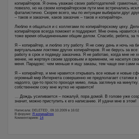
копирайтеров. Я очень уважаю своих работодателей: грамотных,
повезло, но на своем копирайтерском пути мне встречались искл
фаталистично. Скорее всего, мы по интуиции выбирали друг друг
– таков и заказчик, каков заказчик – таков и копирайтер».
Люблю я общаться и с коллегами по копирайтерскому цеху. Дел
копирайтеров всегда поможет и поддержит. Мне очень нравится 
тоже время объединенными общим делом. Спасибо, ребята, за то
Я – копирайтер, и люблю эту работу. Я не сижу день и ночь на
виртуальными локтями других копирайтеров. Я не берусь за все 
работу в срок и подведу заказчика. Я не работаю, когда мне не 
менее, не жертвуя своим здоровьем и временем, не насилуя сво
меня. Парадокс: чем меньше я ищу заказы, тем чаще они сами н
Я – копирайтер, и мне нравится открывать все новые и новые сф
огромный мир Интернета совершенно не предполагает статики в 
надолго, где-то просто проходя мимо, лишь заглянув на минутку
собственном соку мне жутко не нравится!
… Дождь усиливается – пожалуй, пора домой. В голове уже созр
значит, можно приступить к его написанию. И удачи мне в этом!
Написала: DELETED , 09.10.2009 в 16:02
В форуме:
Я копирайтер
Комментариев:
14