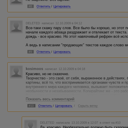
#8
Ответить
/
Цитировать
DELETED
написал 12.10.2009 в 04:12
Все-таки скажу пару слов. Все было бы хорошо, но этот
начале каждого абзаца раздражает и отвлекает от текста.
дождь - все красиво. Но этот навязчивый рефрен всё исп
А ведь в написании "продающих" текстов каждое слово м
#9
Ответить
/
Цитировать
kosimoos
написал 12.10.2009 в 04:18
Красиво, но не сказочно.
Творчество - это своё, от себя, выраженное в действиях, 
картины, всё то, что воспринимается органами чувств и 
внутреннего мира каждого человека, вызывает положител
необычности и незабываемости. Копирайтинг же - это раб
Вам, наши дорогие копирайтеры, - делать свою работу су
Показать весь комментарий
ТЗ, либо в эти же параметры привнести элементы творчес
денег. Мы не боги, но горшки умеем обжигать.
#10
Ответить
/
Цитировать
/
Скрыть ветку
DELETED
написала 13.10.2009 в 12:07
в ответ на #10
Да, красиво. Необязательно должно быть сказочн