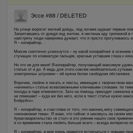
Эссе #88 / DELETED
На улице моросит мелкий дождь, под ногами шуршат первые опа
Запрятавшись от дождя под зонтом, я неспеша иду тропинкой в 
навстречу люди наверняка думают, что я просто прогуливаюсь и
Я – копирайтер…
Многие скептично усмехнутся – ну какой копирайтинг в осеннем 
стучащих по клавиатуре пальцев, красные уставшие глаза к кон
Но это не для меня! Я-копирайтер, получающий максимум удово
статью от и до. А ведь для этого совсем необязательно суткам
электронных штуковин – ей нужна более свободная обстановка.
Впрочем, люблю я писать и тексты, имеющие с творчеством мало
«начинить» статью всевозможными ключевыми словами: по теме и
походы в парк отменяются. Зато на помощь приходит смекалка и 
не помешает – куда же без него, если в текст статьи нужно мак
Бобруйск».
Я – копирайтер, и счастлива от того, что наконец могу совмеща
«незнакомая тема». Я знаю, что сейчас я нахожусь на своем мес
бумагомарательство «в стол» и это умение нашло свое применен
я со временем стала любить больше всего – всегда интересно по
Я – копирайтер, и мне очень нравится встречаться с новыми люд