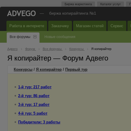
Биржа маркетинга
Каталог услуг
П
—
биржа копирайтинга №1
Работа в интернете
Заказчику
Магазин статей
Сервис
Все форумы
Новые сообщения
Адвего
Форум
Все форумы
Конкурсы
Я копирайтер
Я копирайтер — Форум Адвего
Конкурсы
/
Я копирайтер
/
Первый
тур
1-й тур: 217 работ
2-й тур: 86 работ
3-й тур: 17 работ
4-й тур: 5 работ
Победители: 3 работы