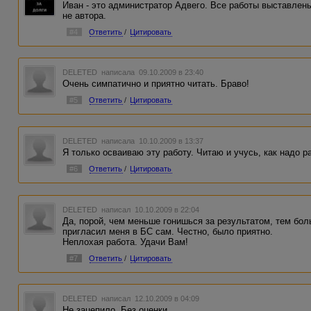
Иван - это администратор Адвего. Все работы выставлены
не автора.
#4
Ответить
/
Цитировать
DELETED
написала 09.10.2009 в 23:40
Очень симпатично и приятно читать. Браво!
#5
Ответить
/
Цитировать
DELETED
написала 10.10.2009 в 13:37
Я только осваиваю эту работу. Читаю и учусь, как надо р
#6
Ответить
/
Цитировать
DELETED
написал 10.10.2009 в 22:04
Да, порой, чем меньше гонишься за результатом, тем бо
пригласил меня в БС сам. Честно, было приятно.
Неплохая работа. Удачи Вам!
#7
Ответить
/
Цитировать
DELETED
написал 12.10.2009 в 04:09
Не зацепило. Без оценки.