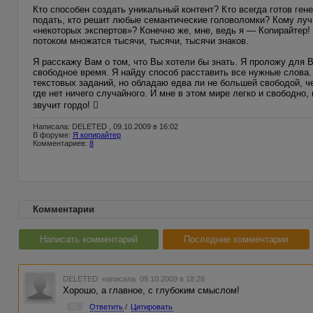
Кто способен создать уникальный контент? Кто всегда готов гене
подать, кто решит любые семантические головоломки? Кому луч
«некоторых экспертов»? Конечно же, мне, ведь я — Копирайтер! 
потоком множатся тысячи, тысячи, тысячи знаков.
Я расскажу Вам о том, что Вы хотели бы знать. Я проложу для В
свободное время. Я найду способ расставить все нужные слова.
текстовых заданий, но обладаю едва ли не большей свободой, 
где нет ничего случайного. И мне в этом мире легко и свободно, 
звучит гордо! 
Написала: DELETED , 09.10.2009 в 16:02
В форуме:
Я копирайтер
Комментариев:
8
Комментарии
Написать комментарий
Последние комментарии
DELETED
написала 09.10.2009 в 18:28
Хорошо, а главное, с глубоким смыслом!
#1
Ответить
/
Цитировать