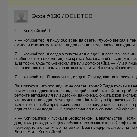
Эссе #136 / DELETED
Я — Копирайтер! 
Я — копирайтер, я пишу обо всем на свете, глубоко вникая в тем
смысл и изюминку текста, щедро сея по нему ключи, невидимые
Я — копирайтер, я создаю тексты для людей, я рассказываю им 
особенностях психологии, о секретах бизнеса и обо всем, что во
аудитории, будь то бизнес-элита или домохозяйки. — Или я пишу
выловив лишь те самые заветные ключики. И этим урбанистичес
Я — копирайтер. Я пишу и так, и эдак. Я пишу, как того требует 
Вам кажется, что это звучит не совсем гордо? Тогда пускай в м
неизменно подписываться под каждой своей статьей, который см
ремонте автомобиля или детских ванночках, о китайской экспан
что думает господин Медведев про Шанхайскую Организацию Сот
такой текст, чтобы профессионалы — не придрались, товар — пр
единственный подлинный профессионал в обозначенной сфере — э
Я — Копирайтер! И пускай в бесполезном «марательстве» (если т
два, три» раскидать в двух абзацах про компьютерный софт или
примеру, или о натяжных потолках. Ваш придирчивый взгляд не 
Вам я. А я – Копирайтер!