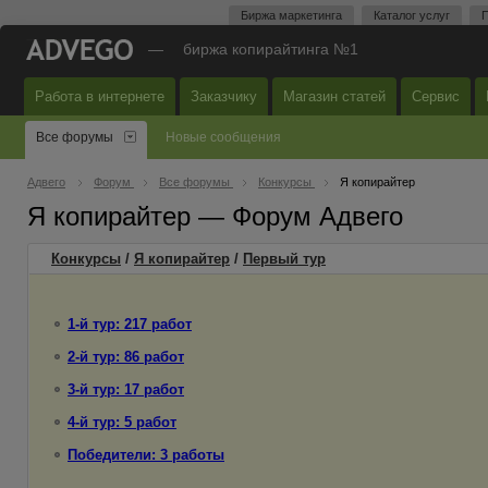
Биржа маркетинга
Каталог услуг
П
—
биржа копирайтинга №1
Работа в интернете
Заказчику
Магазин статей
Сервис
Все форумы
Новые сообщения
Адвего
Форум
Все форумы
Конкурсы
Я копирайтер
Я копирайтер — Форум Адвего
Конкурсы
/
Я копирайтер
/
Первый
тур
1-й тур: 217 работ
2-й тур: 86 работ
3-й тур: 17 работ
4-й тур: 5 работ
Победители: 3 работы