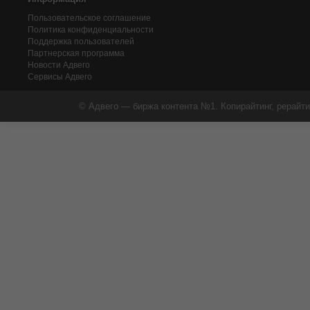
Пользовательское соглашение
Политика конфиденциальности
Поддержка пользователей
Партнерская программа
Новости Адвего
Сервисы Адвего
© Адвего — биржа контента №1. Копирайтинг, рерайти