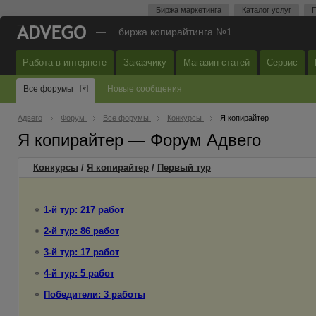
Биржа маркетинга
Каталог услуг
П
—
биржа копирайтинга №1
Работа в интернете
Заказчику
Магазин статей
Сервис
Все форумы
Новые сообщения
Адвего
Форум
Все форумы
Конкурсы
Я копирайтер
Я копирайтер — Форум Адвего
Конкурсы
/
Я копирайтер
/
Первый
тур
1-й тур: 217 работ
2-й тур: 86 работ
3-й тур: 17 работ
4-й тур: 5 работ
Победители: 3 работы