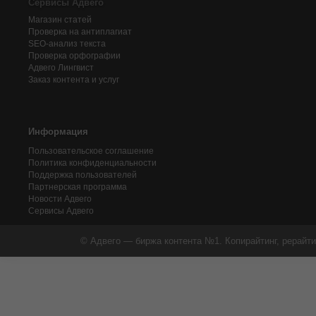
Сервисы Адвего
Магазин статей
Проверка на антиплагиат
SEO-анализ текста
Проверка орфографии
Адвего
Лингвист
Заказ контента и услуг
Информация
Пользовательское соглашение
Политика конфиденциальности
Поддержка пользователей
Партнерская программа
Новости Адвего
Сервисы Адвего
© Адвего — биржа контента №1. Копирайтинг, рерайти