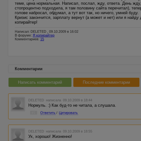
теме, цена нормальная. Написал, послал, жду, ответа. День жду
стопроцентно подходила, я там половину сайта перечитал), тепе
голове набросал, обдумал, а тут вот так, но ничего, умней буду.
Кризис закончится, зарплату вернут (а может и нет) или я найду 
копирайтер!
Написал: DELETED , 09.10.2009 в 16:02
В форуме:
Я копирайтер
Комментариев:
15
Комментарии
Написать комментарий
Последние комментарии
DELETED
написала 09.10.2009 в 18:44
Нормуль. :) Как буд-то не читала, а слушала.
#1
Ответить
/
Цитировать
DELETED
написала 09.10.2009 в 18:55
Ух, хорошо! Жизненно!