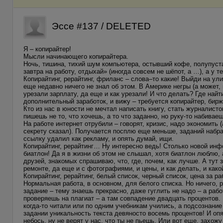
Эссе #137 / DELETED
Я – копирайтер!
Мысли начинающего копирайтера.
Ночь, тишина, тихий шум компьютера, остывший кофе, полупуста
завтра на работу, отдыхай» (иногда совсем не шёпот, а …), а у 
Копирайтинг, рерайтинг, фриланс – слова–то какие! Выйди на улиц
еще недавно ничего не знал об этом. В Америке негры (а может,
урезали зарплату, да еще и как урезали! И что делать? Где най
дополнительный заработок, и вижу – требуется копирайтер, бирж
Кто из нас в юности не мечтал написать книгу, стать журналисто
пишешь не то, что хочешь, а то что заданно, но руку-то набивае
На работе интернет отрубили – говорят, кризис, надо экономить
секрету сказал). Получается посплю еще меньше, заданий набра
ссылку удалил как рекламу, и опять думай, ищи.
Копирайтинг, рерайтинг… Ну интересно ведь! Столько новой инф
биатлон! Да я в жизни об этом не слышал, хотя биатлон люблю, 
друзей, знакомых спрашиваю, что, где, почем, как лучше. А тут
ремонте, да еще и с фотографиями, и цены, и как делать, и как
Копирайтинг, рерайтинг, белый список, черный список, цена за р
Нормальная работа, в основном, для белого списка. Но ничего, р
задание – тему знаешь прекрасно, даже гуглить не надо – а раб
проверяешь на плагиат – а там совпадение двадцать процентов.
когда-то читали или по одним учебникам учились, а подсознание
задании уникальность текста девяносто восемь процентов! И опя
небось, ну не верят у нас, что ты не пьешь. Или вот еще, захож