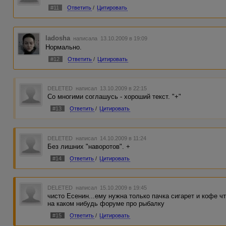
#11
Ответить
/
Цитировать
ladosha
написала 13.10.2009 в 19:09
Нормально.
#12
Ответить
/
Цитировать
DELETED
написал 13.10.2009 в 22:15
Со многими соглашусь - хороший текст. "+"
#13
Ответить
/
Цитировать
DELETED
написал 14.10.2009 в 11:24
Без лишних "наворотов". +
#14
Ответить
/
Цитировать
DELETED
написал 15.10.2009 в 19:45
чисто Есенин...ему нужна только пачка сигарет и кофе 
на каком нибудь форуме про рыбалку
#15
Ответить
/
Цитировать