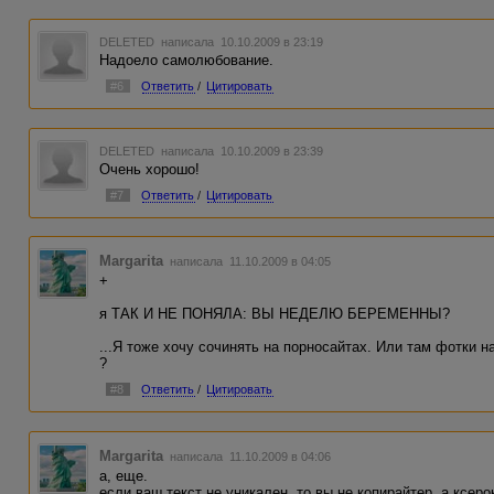
DELETED
написала 10.10.2009 в 23:19
Надоело самолюбование.
#6
Ответить
/
Цитировать
DELETED
написала 10.10.2009 в 23:39
Очень хорошо!
#7
Ответить
/
Цитировать
Margarita
написала 11.10.2009 в 04:05
+
я ТАК И НЕ ПОНЯЛА: ВЫ НЕДЕЛЮ БЕРЕМЕННЫ?
...Я тоже хочу сочинять на порносайтах. Или там фотки 
?
#8
Ответить
/
Цитировать
Margarita
написала 11.10.2009 в 04:06
а, еще.
если ваш текст не уникален, то вы не копирайтер, а ксеро