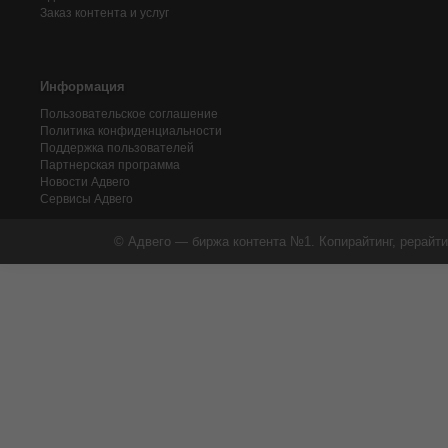
Заказ контента и услуг
Информация
Пользовательское соглашение
Политика конфиденциальности
Поддержка пользователей
Партнерская программа
Новости Адвего
Сервисы Адвего
© Адвего — биржа контента №1. Копирайтинг, рерайти