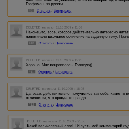
Графоман, по-русски.
#9
Ответить
/
Цитировать
DELETED
написал 11.10.2009 в 11:06
Наконец-то, эссе, которое действительно интересно читать
напоминало школьное сочинение на заданную тему. Приче
#10
Ответить
/
Цитировать
DELETED
написал 11.10.2009 в 15:23
Хорошо. Мне понравилось. Голосую))
#11
Ответить
/
Цитировать
DELETED
написала 11.10.2009 в 18:05
Да, эссе, действительно, получились так себе, какие то 
отличается, что правда то правда.
#12
Ответить
/
Цитировать
DELETED
написала 11.10.2009 в 21:56
Какой великолепный слог!!! И пусть мой комментарий буд