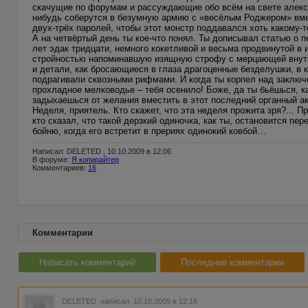
скачущие по форумам и рассуждающие обо всём на свете алекса
нибудь соберутся в безумную армию с «весёлым Роджером» вмес
двух-трёх паролей, чтобы этот монстр поддавался хоть какому-
А на четвёртый день ты кое-что понял. Ты дописывал статью о 
лет эдак тридцати, немного кокетливой и весьма продвинутой в
стройностью напоминавшую изящную строфу с мерцающей внутри
и детали, как бросающиеся в глаза драгоценные безделушки, в 
подрагивали сквозными рифмами. И когда ты корпел над заклю
прохладное мелководье – тебя осенило! Боже, да ты бьёшься, ка
задыхаешься от желания вместить в этот последний органный акк
Неделя, приятель. Кто скажет, что эта неделя прожита зря?... Пр
кто сказал, что такой дерзкий одиночка, как ты, остановится пер
бойню, когда его встретит в прериях одинокий ковбой…
Написал: DELETED , 10.10.2009 в 12:06
В форуме:
Я копирайтер
Комментариев:
16
Комментарии
Написать комментарий
Последние комментарии
DELETED
написал 10.10.2009 в 12:16