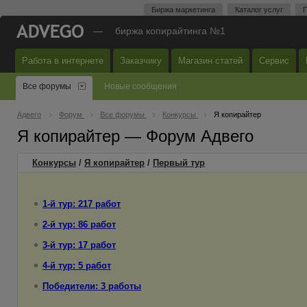
Биржа маркетинга
Каталог услуг
П
—
биржа копирайтинга №1
Работа в интернете
Заказчику
Магазин статей
Сервис
Все форумы
Новые сообщения
Адвего
Форум
Все форумы
Конкурсы
Я копирайтер
Я копирайтер — Форум Адвего
Конкурсы
/
Я копирайтер
/
Первый
тур
1-й тур: 217 работ
2-й тур: 86 работ
3-й тур: 17 работ
4-й тур: 5 работ
Победители: 3 работы