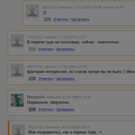
DELETED
написал 17.10.2009 в 23:38
в ответ на #2
:))
#4
Ответить
/
Цитировать
DELETED
написал 17.10.2009 в 13:27
В первом туре не голосовал, сейчас - аналогично
#3
Ответить
/
Цитировать
DELETED
написал 17.10.2009 в 23:39
фантазия интересная, но стихов лучше бы не было :) Имх
#5
Ответить
/
Цитировать
Margarita
написала 17.10.2009 в 23:49
Нормально, творчески.
#6
Ответить
/
Цитировать
DELETED
написала 20.10.2009 в 09:53
Мне понравилось, как и первом туре...+