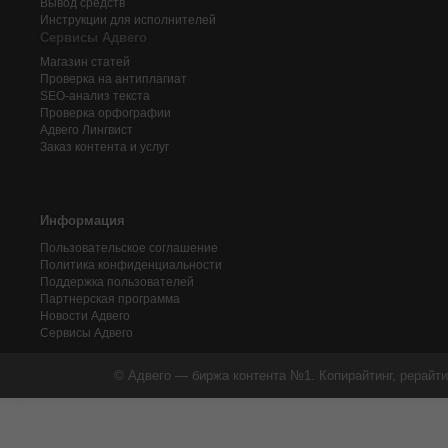
Вывод средств
Инструкции для исполнителей
Сервисы Адвего
Магазин статей
Проверка на антиплагиат
SEO-анализ текста
Проверка орфографии
Адвего
Лингвист
Заказ контента и услуг
Информация
Пользовательское соглашение
Политика конфиденциальности
Поддержка пользователей
Партнерская программа
Новости Адвего
Сервисы Адвего
© Адвего — биржа контента №1. Копирайтинг, рерайти