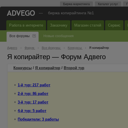
Биржа маркетинга
Каталог услуг
П
—
биржа копирайтинга №1
Работа в интернете
Заказчику
Магазин статей
Сервис
Все форумы
Новые сообщения
Адвего
Форум
Все форумы
Конкурсы
Я копирайтер
Я копирайтер — Форум Адвего
Конкурсы
/
Я копирайтер
/
Второй
тур
1-й тур: 217 работ
2-й тур: 86 работ
3-й тур: 17 работ
4-й тур: 5 работ
Победители: 3 работы