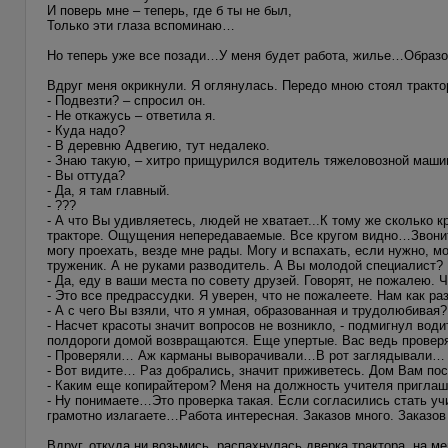
И поверь мне – теперь, где б ты не был,
Только эти глаза вспоминаю…
Но теперь уже все позади…У меня будет работа, жилье…Образо
Вдруг меня окрикнули. Я оглянулась. Передо мною стоял тракто
- Подвезти? – спросил он.
- Не откажусь – ответила я.
- Куда надо?
- В деревню Адвегию, тут недалеко.
- Знаю такую, – хитро прищурился водитель тяжеловозной маши
- Вы оттуда?
- Да, я там главный.
- ???
- А что Вы удивляетесь, людей не хватает...К тому же сколько
тракторе. Ощущения непередаваемые. Все кругом видно…Звонить
могу проехать, везде мне рады. Могу и вспахать, если нужно, м
труженик. А не руками разводитель. А Вы молодой специалист?
- Да, еду в ваши места по совету друзей. Говорят, не пожалею. 
- Это все предрассудки. Я уверен, что не пожалеете. Нам как
- А с чего Вы взяли, что я умная, образованная и трудолюбивая?
- Насчет красоты значит вопросов не возникло, - подмигнул вод
полдороги домой возвращаются. Еще упертые. Вас ведь провер
- Проверяли… Аж карманы выворачивали…В рот заглядывали…
- Вот видите… Раз добрались, значит приживетесь. Дом Вам по
- Каким еще копирайтером? Меня на должность учителя приглаш
- Ну понимаете…Это проверка такая. Если согласились стать уч
грамотно излагаете…Работа интересная. Заказов много. Заказо
Вдруг, откуда ни возьмись, распахнулась дверка трактора, на м