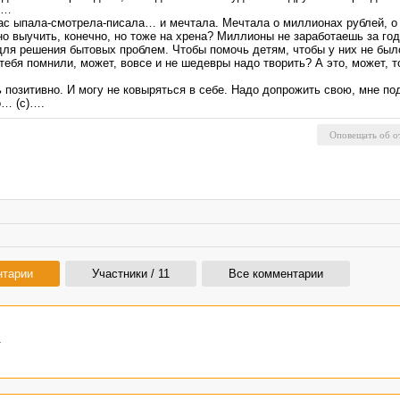
е…
ас ыпала-смотрела-писала… и мечтала. Мечтала о миллионах рублей, о
жно выучить, конечно, но тоже на хрена? Миллионы не заработаешь за го
ля решения бытовых проблем. Чтобы помочь детям, чтобы у них не было
тебя помнили, может, вовсе и не шедевры надо творить? А это, может, т
ь позитивно. И могу не ковыряться в себе. Надо допрожить свою, мне по
о… (с)….
нтарии
Участники / 11
Все комментарии
.