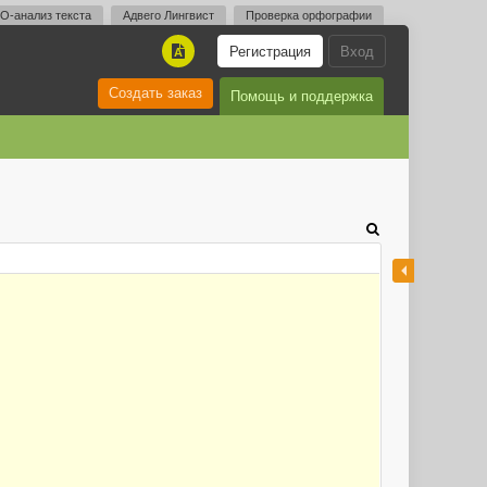
O-анализ текста
Адвего Лингвист
Проверка орфографии
Регистрация
Вход
A
Создать заказ
Помощь и поддержка