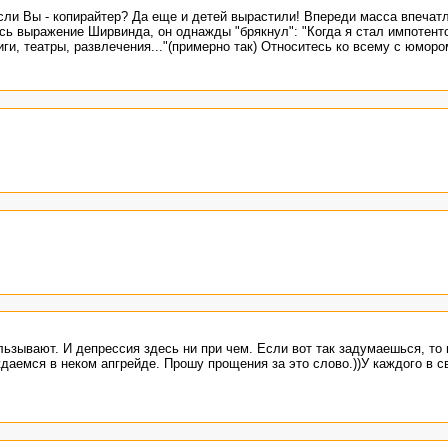
сли Вы - копирайтер? Да еще и детей вырастили! Впереди масса впечат
ь выражение Ширвинда, он однажды "брякнул": "Когда я стал импотенто
иги, театры, развлечения..."(примерно так) Относитесь ко всему с юморо
ьзывают. И депрессия здесь ни при чем. Если вот так задумаешься, то 
даемся в неком апгрейде. Прошу прощения за это слово.))У каждого в с