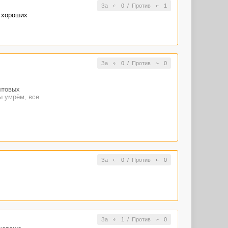
За
0
/
Против
1
о хороших
За
0
/
Против
0
ытовых
ы умрём, все
За
0
/
Против
0
За
1
/
Против
0