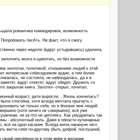
ельщала романтика командировок, возможность
 Попробовать писАть. Не факт, что я смогу
тественно через неделю (вдруг устыдившись) удалила,
 заполнять мозги и щекотать, но без возможности
ем экологии, политикой, отношением людей к этой
ает интересным собеседником аудио, а тем более
лекалась, не состояла, не наблюдалась, да и в
заметят, вдруг ответят, вдруг обидят. Дружить со
то закрытая книга. Захотел- открыл, почитал,
ионный возраст, дети выросли, . Жизнь кончилась?
 была способна, хотя всегда мечтала прыгнуть с
дохновить не только себя, но и близких мне людей.
овершено (хотя ничего не совершено), всё уже
хушечкам, ни за что не цепляясь. Как умудрилась так
 темы - абсолютный ноль. Даже в области кулинарных
, всё на одно касание. Всегда жила накануне чего
чать вести себя по-другому (быть доброй, послушной,
ие своей никчёмности в этом мире и желание