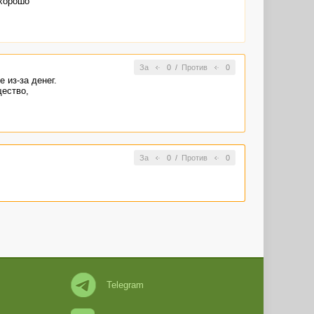
 хорошо
За
0
/
Против
0
 из-за денег.
щество,
За
0
/
Против
0
Telegram