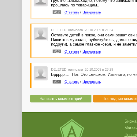
Грустно...Безысходно, потому что занижали пл
прошлась по товарищам...
#12
Ответить
/
Цитировать
DELETED
написала 20.10.2009 в 21:34
Оставьте детей в покое, они сами решат сви 
Пишите в журналы, публикуйтесь, дальше видн
подруги), а самое главное -себя, и не заметил
#13
Ответить
/
Цитировать
DELETED
написала 20.10.2009 в 23:29
Бррррр..... Нет. Это слишком. Извините, но м
#14
Ответить
/
Цитировать
Написать комментарий
Последние комме
Биржа
Магази
Провер