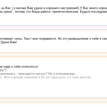
 за Вас ( и желаю Вам удачи и хорошего настроения!) У Вас много хоро
а хрена", потому что Ваша работа -трепетно-женская. Будьте последов
 отнимает силы. Текст мне понравился. Но это размышление о себе и сво
 Удачи Вам!
е надо к себе относиться.
ать"?
окатились - приходится писать? Ну и отношеньице...
ь. Моя хорошая знакомая в 50 лет прыгнула, и я тоже мечтаю.
не помогло... :)