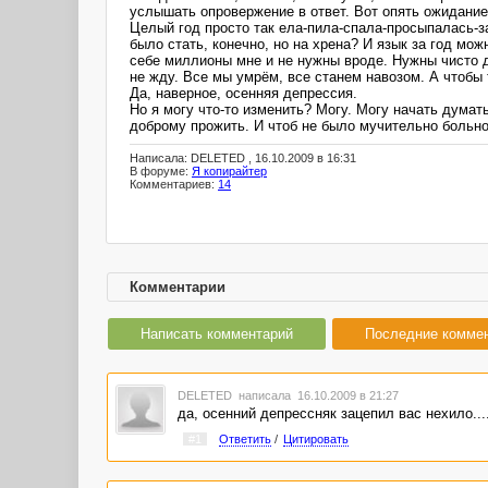
услышать опровержение в ответ. Вот опять ожидани
Целый год просто так ела-пила-спала-просыпалась-з
было стать, конечно, но на хрена? И язык за год мо
себе миллионы мне и не нужны вроде. Нужны чисто д
не жду. Все мы умрём, все станем навозом. А чтобы 
Да, наверное, осенняя депрессия.
Но я могу что-то изменить? Могу. Могу начать думат
доброму прожить. И чтоб не было мучительно больн
Написала: DELETED , 16.10.2009 в 16:31
В форуме:
Я копирайтер
Комментариев:
14
Комментарии
Написать комментарий
Последние комме
DELETED
написала 16.10.2009 в 21:27
да, осенний депрессняк зацепил вас нехило...
#1
Ответить
/
Цитировать