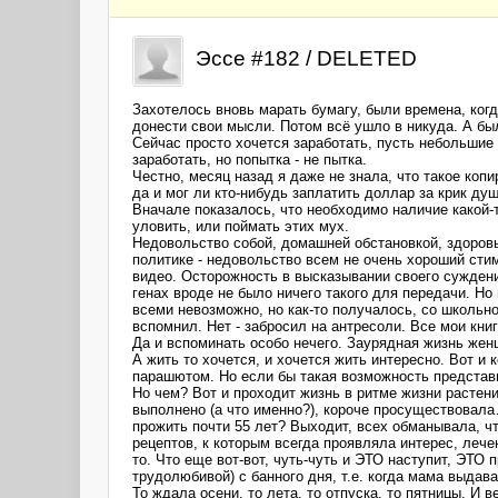
Эссе #182 / DELETED
Захотелось вновь марать бумагу, были времена, ког
донести свои мысли. Потом всё ушло в никуда. А б
Сейчас просто хочется заработать, пусть небольшие 
заработать, но попытка - не пытка.
Честно, месяц назад я даже не знала, что такое коп
да и мог ли кто-нибудь заплатить доллар за крик ду
Вначале показалось, что необходимо наличие какой-т
уловить, или поймать этих мух.
Недовольство собой, домашней обстановкой, здоров
политике - недовольство всем не очень хороший сти
видео. Осторожность в высказывании своего суждени
генах вроде не было ничего такого для передачи. Но 
всеми невозможно, но как-то получалось, со школьно
вспомнил. Нет - забросил на антресоли. Все мои кни
Да и вспоминать особо нечего. Заурядная жизнь жен
А жить то хочется, и хочется жить интересно. Вот и
парашютом. Но если бы такая возможность представил
Но чем? Вот и проходит жизнь в ритме жизни растений
выполнено (а что именно?), короче просуществовала…
прожить почти 55 лет? Выходит, всех обманывала, чт
рецептов, к которым всегда проявляла интерес, леч
то. Что еще вот-вот, чуть-чуть и ЭТО наступит, ЭТО 
трудолюбивой) с банного дня, т.е. когда мама выдава
То ждала осени, то лета, то отпуска, то пятницы. И 