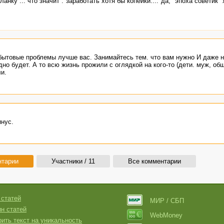
анку ... что значит :"заработать хотя бы копейки...."да, "эпоха советик"
бытовые проблемы лучше вас. Занимайтесь тем. что вам нужно И даже не
о будет. А то всю жизнь прожили с оглядкой на кого-то (дети. муж, об
и.
инус.
нтарии
Участники / 11
Все комментарии
 статей
МИР / СБП
н статей
WebMoney
ить текст на уникальность