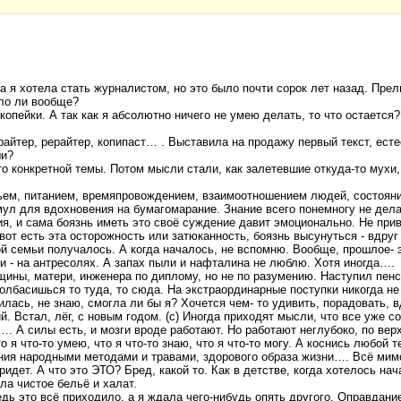
да я хотела стать журналистом, но это было почти сорок лет назад. Пр
ыло ли вообще?
копейки. А так как я абсолютно ничего не умею делать, то что остается?
ирайтер, рерайтер, копипаст… . Выставила на продажу первый текст, ес
ши?
о конкретной темы. Потом мысли стали, как залетевшие откуда-то мухи,
ьем, питанием, времяпровождением, взаимоотношением людей, состояни
мул для вдохновения на бумагомарание. Знание всего понемногу не дел
я, и сама боязнь иметь это своё суждение давит эмоционально. Не прив
вот есть эта осторожность или затюканность, боязнь высунуться - вдруг 
й семьи получалось. А когда началось, не вспомню. Вообще, прошлое- э
ги - на антресолях. А запах пыли и нафталина не люблю. Хотя иногда….
щины, матери, инженера по диплому, но не по разумению. Наступил пенс
 колбасишься то туда, то сюда. На экстраординарные поступки никогда не
ась, не знаю, смогла ли бы я? Хочется чем- то удивить, порадовать, в
. Встал, лёг, с новым годом. (с) Иногда приходят мысли, что все уже с
. А силы есть, и мозги вроде работают. Но работают неглубоко, по вер
о я что-то умею, что я что-то знаю, что я что-то могу. А коснись любой
ения народными методами и травами, здорового образа жизни…. Всё мимо
придет. А что это ЭТО? Бред, какой то. Как в детстве, когда хотелось на
ла чистое бельё и халат.
ведь это всё приходило, а я ждала чего-нибудь опять другого. Оправдан