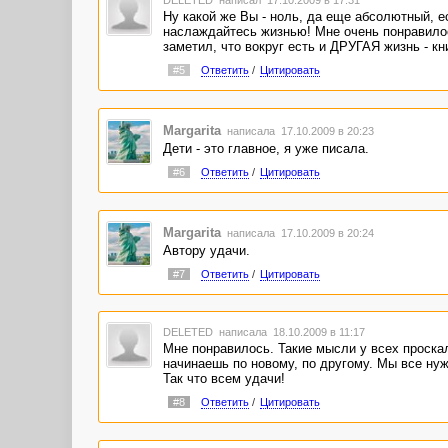
DELETED
написал 17.10.2009 в 17:31
Ну какой же Вы - ноль, да еще абсолютный, е
наслаждайтесь жизнью! Мне очень понравилос
заметил, что вокруг есть и ДРУГАЯ жизнь - кн
#5
Ответить
/
Цитировать
Margarita
написала 17.10.2009 в 20:23
Дети - это главное, я уже писала.
#6
Ответить
/
Цитировать
Margarita
написала 17.10.2009 в 20:24
Автору удачи.
#7
Ответить
/
Цитировать
DELETED
написала 18.10.2009 в 11:17
Мне понравилось. Такие мысли у всех проскал
начинаешь по новому, по другому. Мы все нуж
Так что всем удачи!
#8
Ответить
/
Цитировать