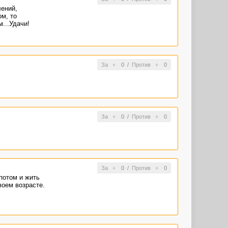
лений,
м, то
м...Удачи!
За
0
/
Против
0
За
0
/
Против
0
За
0
/
Против
0
потом и жить
воем возрасте.