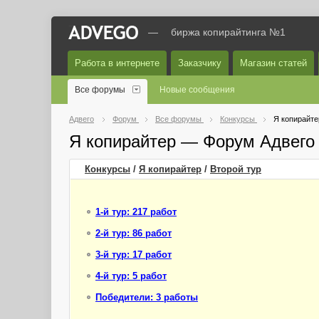
—
биржа копирайтинга №1
Работа в интернете
Заказчику
Магазин статей
Все форумы
Новые сообщения
Адвего
Форум
Все форумы
Конкурсы
Я копирайте
Я копирайтер — Форум Адвего
Конкурсы
/
Я копирайтер
/
Второй
тур
1-й тур: 217 работ
2-й тур: 86 работ
3-й тур: 17 работ
4-й тур: 5 работ
Победители: 3 работы