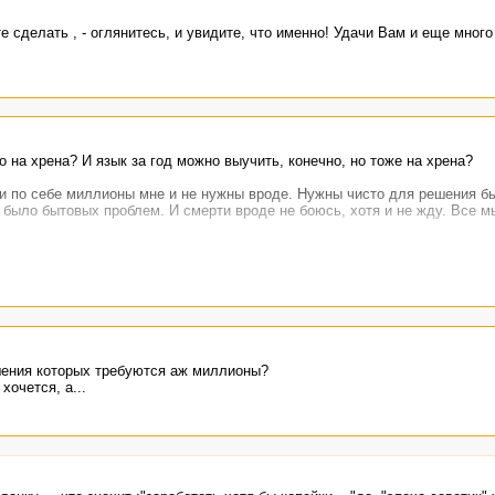
 сделать , - оглянитесь, и увидите, что именно! Удачи Вам и еще мног
о на хрена? И язык за год можно выучить, конечно, но тоже на хрена?
и по себе миллионы мне и не нужны вроде. Нужны чисто для решения б
 было бытовых проблем. И смерти вроде не боюсь, хотя и не жду. Все м
замуж за миллионера - никогда не мечтали об этом?
стоит!
шения которых требуются аж миллионы?
 хочется, а...