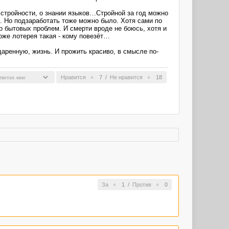
 стройности, о знании языков…Стройной за год можно
д. Но подзаработать тоже можно было. Хотя сами по
 бытовых проблем. И смерти вроде не боюсь, хотя и
оже лотерея такая - кому повезёт…
даренную, жизнь. И прожить красиво, в смысле по-
Нравится
7
/
Не нравится
18
За
1
/
Против
0