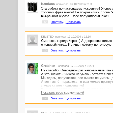
Kamlana
написала 16.10.2009 в 21:33
Эта работа по-настоящему искренняя! Я снова
хороших фраз много! Не понравились слова "н
выбранном образе. Эссе получилось!Плюс!
#2
Ответить
/
Цитировать
DELETED
написал 17.10.2009 в 12:10
Смелость города берет :) А депрессия только
о копирайтинге... И лишь поэтому не голосую.
#3
Ответить
/
Цитировать
Gretchen
написала 17.10.2009 в 16:24
Ну спасибо. Очередной раз напоминание, как н
А что значит - "ничего не умею - остаётся пис
Мы здесь, получается, все ничего не умеем, д
А вот насчёт парашюта - я вам желаю прыгнут
Лучше станет - однозначно!
И не надо "допроживать". Вы живите лучше.
Показать весь комментарий
И рекомендую книги Синельникова почитать - м
#4
Ответить
/
Цитировать