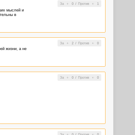
За
0
/
Против
1
ших мыслей и
ательны в
За
2
/
Против
0
ей жизни, а не
За
0
/
Против
0
За
0
/
Против
0