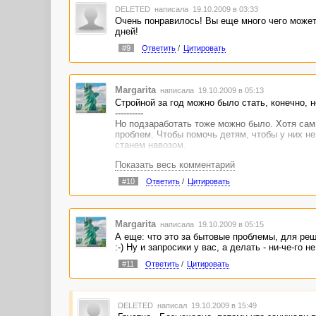
DELETED
написала 19.10.2009 в 03:33
Очень понравилось! Вы еще много чего можете
дней!
#9
Ответить
/
Цитировать
Margarita
написала 19.10.2009 в 05:13
Стройной за год можно было стать, конечно, н
----------
Но подзаработать тоже можно было. Хотя сам
проблем. Чтобы помочь детям, чтобы у них не
станем навозом.
----------
Показать весь комментарий
Можно стать стройной, выучить язык и выйти 
#10
Ответить
/
Цитировать
Самое интересное - за границей навоз дорого 
Margarita
написала 19.10.2009 в 05:15
А еще: что это за бытовые проблемы, для ре
:-) Ну и запросики у вас, а делать - ни-че-го не
#11
Ответить
/
Цитировать
DELETED
написал 19.10.2009 в 15:49