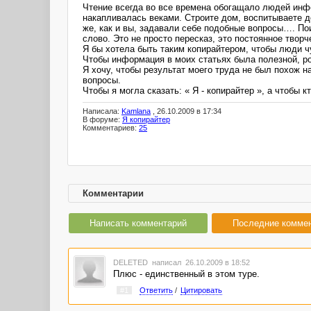
Чтение всегда во все времена обогащало людей инф
накапливалась веками. Строите дом, воспитываете д
же, как и вы, задавали себе подобные вопросы…. По
слово. Это не просто пересказ, это постоянное твор
Я бы хотела быть таким копирайтером, чтобы люди ч
Чтобы информация в моих статьях была полезной, р
Я хочу, чтобы результат моего труда не был похож
вопросы.
Чтобы я могла сказать: « Я - копирайтер », а чтобы 
Написала:
Kamlana
, 26.10.2009 в 17:34
В форуме:
Я копирайтер
Комментариев:
25
Комментарии
Написать комментарий
Последние комме
DELETED
написал 26.10.2009 в 18:52
Плюс - единственный в этом туре.
#1
Ответить
/
Цитировать