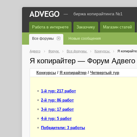
—
биржа копирайтинга №1
Работа в интернете
Заказчику
Магазин статей
Все форумы
Новые сообщения
Адвего
Форум
Все форумы
Конкурсы
Я копирайте
Я копирайтер — Форум Адвего
Конкурсы
/
Я копирайтер
/
Четвертый
тур
1-й тур: 217 работ
2-й тур: 86 работ
3-й тур: 17 работ
4-й тур: 5 работ
Победители: 3 работы