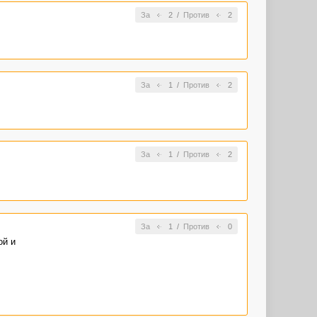
За
2
/
Против
2
За
1
/
Против
2
За
1
/
Против
2
За
1
/
Против
0
ой и