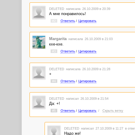
DELETED
написала 26.10.2009 в 20:39
А мне понравилось!
#2
Ответить
/
Цитировать
Margarita
написала 26.10.2009 в 21:03
кхе-кхе.
#3
Ответить
/
Цитировать
DELETED
написала 26.10.2009 в 21:28
+
#4
Ответить
/
Цитировать
DELETED
написал 26.10.2009 в 21:54
Да: +!
#5
Ответить
/
Цитировать
/
Скрыть ветку
DELETED
написал 27.10.2009 в 11:27
в отве
Надо же!