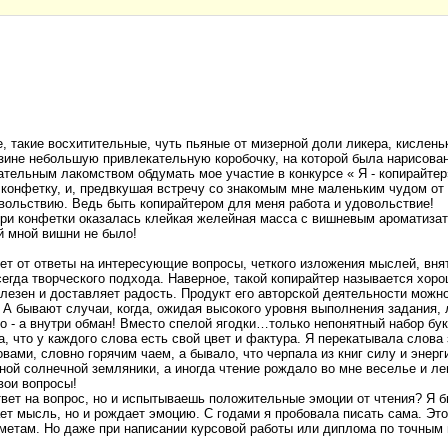
 такие восхитительные, чуть пьяные от мизерной доли ликера, кислен
азине небольшую привлекательную коробочку, на которой была нарисова
ательным лакомством обдумать мое участие в конкурсе « Я - копирайтер
а конфетку, и, предвкушая встречу со знакомым мне маленьким чудом о
овольствию. Ведь быть копирайтером для меня работа и удовольствие!
ри конфетки оказалась клейкая желейная масса с вишневым ароматизат
й мной вишни не было!
ет от ответы на интересующие вопросы, четкого изложения мыслей, внят
сегда творческого подхода. Наверное, такой копирайтер называется хо
олезен и доставляет радость. Продукт его авторской деятельности можн
 А бывают случаи, когда, ожидая высокого уровня выполнения задания, 
но - а внутри обман! Вместо спелой ягодки…только непонятный набор 
а, что у каждого слова есть свой цвет и фактура. Я перекатывала слова
вами, словно горячим чаем, а бывало, что черпала из книг силу и энер
ной солнечной земляники, а иногда чтение рождало во мне веселье и ле
вои вопросы!
твет на вопрос, но и испытываешь положительные эмоции от чтения? Я б
ет мысль, но и рождает эмоцию. С годами я пробовала писать сама. Это 
дметам. Но даже при написании курсовой работы или диплома по точным