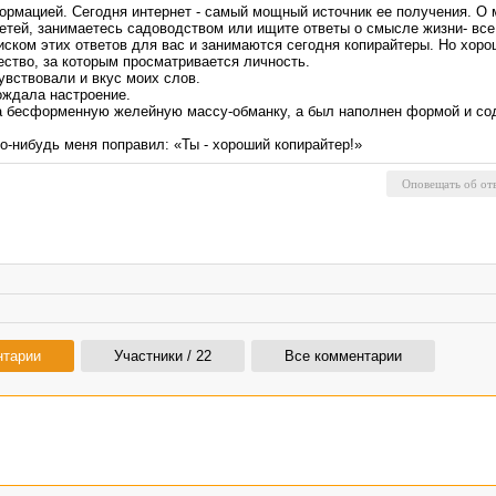
ормацией. Сегодня интернет - самый мощный источник ее получения. О 
етей, занимаетесь садоводством или ищите ответы о смысле жизни- все
иском этих ответов для вас и занимаются сегодня копирайтеры. Но хоро
чество, за которым просматривается личность.
увствовали и вкус моих слов.
ождала настроение.
 на бесформенную желейную массу-обманку, а был наполнен формой и со
кто-нибудь меня поправил: «Ты - хороший копирайтер!»
нтарии
Участники / 22
Все комментарии