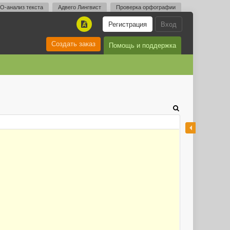
O-анализ текста
Адвего Лингвист
Проверка орфографии
Регистрация
Вход
A
Создать заказ
Помощь и поддержка