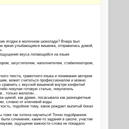
ькие ягодки в молочном шоколаде? Вчера был
на яркая улыбающаяся вишенка, отправилась домой,
».
т ощущения вкуса лопающейся на языке
ором, загустителем, наполнителем, стабилизатором,
ного текста, грамотного языка и понимания автором
рошим, может считаться профессионалом и можно
о сравнить с вкусной вишенкой внутри конфетки!
либо покупая готовую статью, покупатель
букв…только желатин…
 за щекой, как драже, посасывала как разноцветные
гию, словно от ключевой воды.
гкость, подобное тому, какое рождает выпитый бокал
ы тоже так хотела научиться! Точно подобранное
были сочинения, какие-то задания в школе, участие
 наукам, ощущение важности слова не покидало