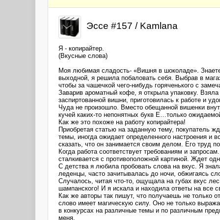
Эссе #157 / Kamlana
Я - копирайтер.
(Вкусные слова)
Моя любимая сладость- «Вишня в шоколаде». Знаете,
выходной, я решила побаловать себя. Выбрав в маг
чтобы за чашечкой чего-нибудь горяченького с замеч
Заварив ароматный кофе, я открыла упаковку. Взял
заспиртованной вишни, приготовилась к работе и уд
Чуда не произошло. Вместо обещанной вишенки внут
кучей каких-то непонятных букв Е…только ожидаемо
Как же это похоже на работу копирайтера!
Приобретая статью на заданную тему, покупатель жд
темы, иногда ожидает определенного настроения и в
сказать, что он занимается своим делом. Его труд п
Когда работа соответствует требованиям и запросам.
сталкивается с противоположной картиной. Ждет од
С детства я любила пробовать слова на вкус. Я знал
леденцы, часто зачитывалась до ночи, обжигаясь сло
Случалось, читая что-то, ощущала на губах вкус лес
шампанского! И я искала и находила ответы на все с
Как же авторы так пишут, что получаешь не только о
слово имеет магическую силу. Оно не только выража
в конкурсах на различные темы и по различным пре
меня.