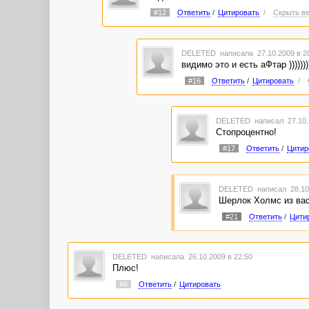
#12
Ответить
/
Цитировать
/
Скрыть ве
DELETED
написала 27.10.2009 в 
видимо это и есть аФтар ))))))))
#16
Ответить
/
Цитировать
/
DELETED
написал 27.10.
Стопроцентно!
#17
Ответить
/
Цитир
DELETED
написал 28.10
Шерлок Холмс из вас
#21
Ответить
/
Цити
DELETED
написала 26.10.2009 в 22:50
Плюс!
#6
Ответить
/
Цитировать