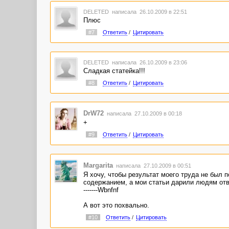
DELETED
написала 26.10.2009 в 22:51
Плюс
#7
Ответить
/
Цитировать
DELETED
написала 26.10.2009 в 23:06
Сладкая статейка!!!
#8
Ответить
/
Цитировать
DrW72
написала 27.10.2009 в 00:18
+
#9
Ответить
/
Цитировать
Margarita
написала 27.10.2009 в 00:51
Я хочу, чтобы результат моего труда не был
содержанием, а мои статьи дарили людям отв
-------Wbnfnf
А вот это похвально.
#10
Ответить
/
Цитировать