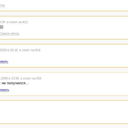
тку
20:09
в ответ на #12
))
Скрыть ветку
2009 в 20:16
в ответ на #16
овать
.2009 в 13:36
в ответ на #16
 не получился...
ровать