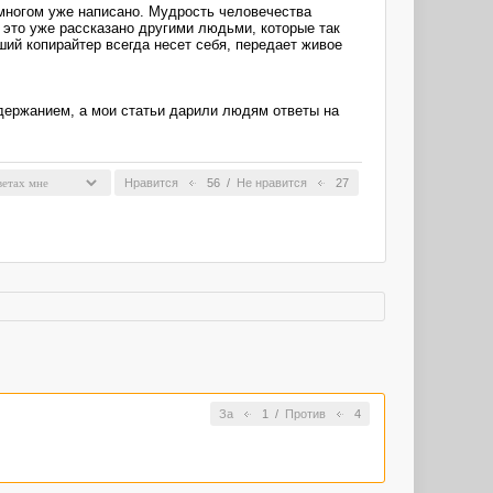
многом уже написано. Мудрость человечества
 это уже рассказано другими людьми, которые так
ший копирайтер всегда несет себя, передает живое
держанием, а мои статьи дарили людям ответы на
Нравится
56
/
Не нравится
27
За
1
/
Против
4