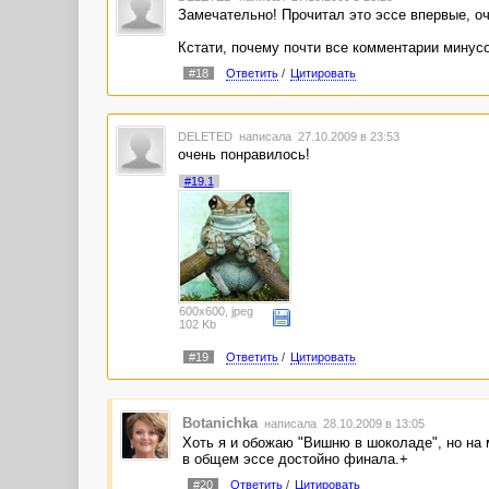
Замечательно! Прочитал это эссе впервые, оч
Кстати, почему почти все комментарии минусо
#18
Ответить
/
Цитировать
DELETED
написала 27.10.2009 в 23:53
очень понравилось!
#19.1
600x600, jpeg
102 Kb
#19
Ответить
/
Цитировать
Botanichka
написала 28.10.2009 в 13:05
Хоть я и обожаю "Вишню в шоколаде", но на 
в общем эссе достойно финала.+
#20
Ответить
/
Цитировать