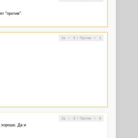
т "против".
За
0
/
Против
1
За
0
/
Против
0
 хорошо. Да и