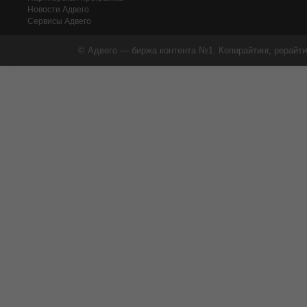
Новости Адвего
Сервисы Адвего
© Адвего — биржа контента №1. Копирайтинг, рерайти