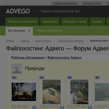
Биржа маркетинга
Каталог услуг
П
—
биржа копирайтинга №1
Работа в интернете
Заказчику
Магазин статей
Сервис
Все форумы
Новые сообщения
Адвего
Форум
Все форумы
Рабочие обсуждения
Файлохостинг 
Файлохостинг Адвего — Форум Адвег
Рабочие обсуждения
/
Файлохостинг Адвего
Природа
#1
#2
#3
#4
640x480, jpeg
1536x2048, jpeg
1536x2048, jpeg
2048x1536, 