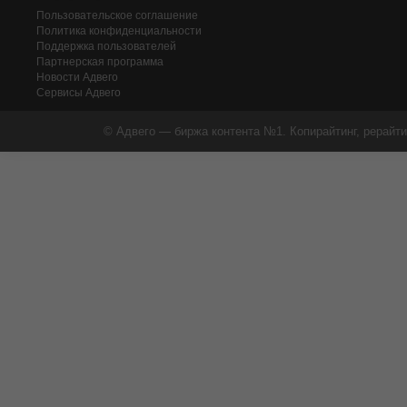
Пользовательское соглашение
Политика конфиденциальности
Поддержка пользователей
Партнерская программа
Новости Адвего
Сервисы Адвего
© Адвего — биржа контента №1. Копирайтинг, рерайти