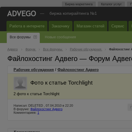
Биржа маркетинга
Каталог услуг
П
—
биржа копирайтинга №1
Работа в интернете
Заказчику
Магазин статей
Сервис
Все форумы
Новые сообщения
Адвего
Форум
Все форумы
Рабочие обсуждения
Файлохостинг 
Файлохостинг Адвего — Форум Адвег
Рабочие обсуждения
/
Файлохостинг Адвего
Фото к статье Torchlight
2 фото к статье Torchlight
Написал: DELETED , 07.04.2010 в 22:20
В форуме:
Файлохостинг Адвего
Комментариев:
1