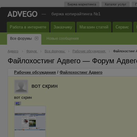
Биржа маркетинга
Каталог услуг
П
—
биржа копирайтинга №1
Работа в интернете
Заказчику
Магазин статей
Сервис
Все форумы
Новые сообщения
Адвего
Форум
Все форумы
Рабочие обсуждения
Файлохостинг 
Файлохостинг Адвего — Форум Адвег
Рабочие обсуждения
/
Файлохостинг Адвего
вот скрин
вот скрин
#1