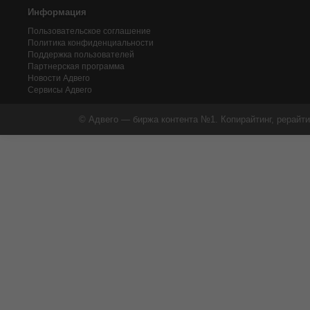
Информация
Пользовательское соглашение
Политика конфиденциальности
Поддержка пользователей
Партнерская программа
Новости Адвего
Сервисы Адвего
© Адвего — биржа контента №1. Копирайтинг, рерайти