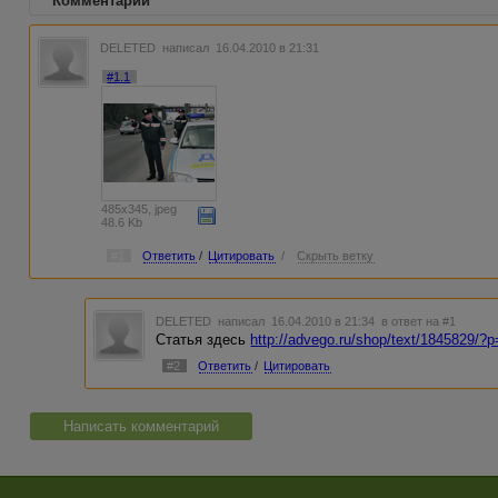
Комментарии
DELETED
написал 16.04.2010 в 21:31
#1.1
485x345, jpeg
48.6 Kb
#1
Ответить
/
Цитировать
/
Скрыть ветку
DELETED
написал 16.04.2010 в 21:34
в ответ на #1
Статья здесь
http://advego.ru/shop/text/1845829/
#2
Ответить
/
Цитировать
Написать комментарий