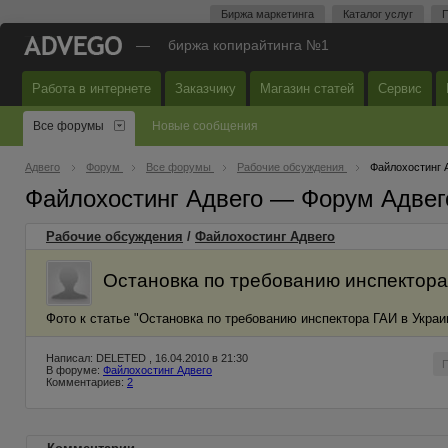
Биржа маркетинга
Каталог услуг
П
—
биржа копирайтинга №1
Работа в интернете
Заказчику
Магазин статей
Сервис
Все форумы
Новые сообщения
Адвего
Форум
Все форумы
Рабочие обсуждения
Файлохостинг 
Файлохостинг Адвего — Форум Адвег
Рабочие обсуждения
/
Файлохостинг Адвего
Остановка по требованию инспектора
Фото к статье "Остановка по требованию инспектора ГАИ в Украи
Написал: DELETED , 16.04.2010 в 21:30
В форуме:
Файлохостинг Адвего
Комментариев:
2