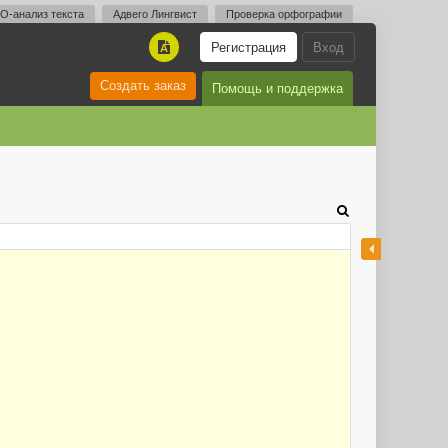
O-анализ текста
Адвего Лингвист
Проверка орфографии
Регистрация
Вход
A
Создать заказ
Помощь и поддержка