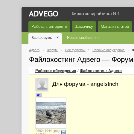
—
биржа копирайтинга №1
Работа в интернете
Заказчику
Магазин статей
Все форумы
Новые сообщения
Адвего
Форум
Все форумы
Рабочие обсуждения
Ф
Файлохостинг Адвего — Форум
Рабочие обсуждения
/
Файлохостинг Адвего
Для форума - angelstrich
#1
2592x1944, jpeg