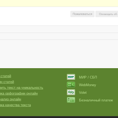
Пожаловаться
 статей
МИР / СБП
н статей
WebMoney
ить текст на уникальность
Volet
рка орфографии онлайн
нализ онлайн
Безналичный платеж
ка качества текста