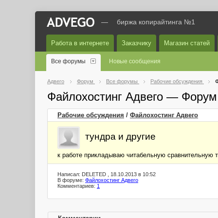
—
биржа копирайтинга №1
Работа в интернете
Заказчику
Магазин статей
Все форумы
Новые сообщения
Адвего
Форум
Все форумы
Рабочие обсуждения
Ф
Файлохостинг Адвего — Форум
Рабочие обсуждения
/
Файлохостинг Адвего
тундра и другие
к работе прикладываю читабельную сравнительную 
Написал: DELETED , 18.10.2013 в 10:52
В форуме:
Файлохостинг Адвего
Комментариев:
1