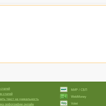
 статей
МИР / СБП
н статей
WebMoney
ить текст на уникальность
Volet
рка орфографии онлайн