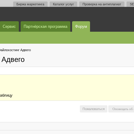
Биржа маркетинга
Каталог услуг
Проверка на антиплагиат
SE
Сервис
Партнёрская программа
Форум
айлохостинг Адвего
 Адвего
таблицу
Пожаловаться