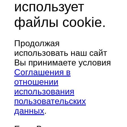
использует
Безналичный платеж
Telegram
файлы cookie.
Вконтакте
Приложение для Android
Заказчику
Продолжая
Создать заказ
Мои заказы
использовать наш сайт
Извещения
Пополнить счёт
Вы принимаете условия
Статистика
API
Соглашения в
Исполнителю
отношении
Работа онлайн
Мои работы
использования
Продать статью
Извещения
пользовательских
Вывод средств
данных
.
Инструкции для исполнителей
Сервисы Адвего
Магазин статей