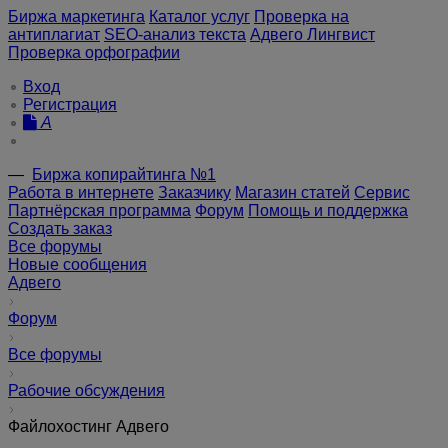
Биржа маркетинга
Каталог услуг
Проверка на
антиплагиат
SEO-анализ текста
Адвего Лингвист
Проверка орфографии
Вход
Регистрация
A
—
Биржа копирайтинга №1
Работа в интернете
Заказчику
Магазин статей
Сервис
Партнёрская программа
Форум
Помощь и поддержка
Создать заказ
Все форумы
Новые сообщения
Адвего
Форум
Все форумы
Рабочие обсуждения
Файлохостинг Адвего