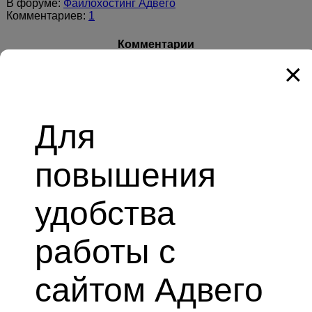
В форуме:
Файлохостинг Адвего
Комментариев:
1
Комментарии
За
1
/
Против
0
×
Пожаловаться
DELETED
написал 21.04.2014 в 15:00
Скриншоты к выполненной работе
выкладываются в комментариях к заказу.
#1
Ответить
/
Цитировать
Для
Написать комментарий
↑
повышения
биржа контента №1
Биржа статей
удобства
Магазин статей
Проверить текст на уникальность
Проверка орфографии онлайн
работы с
SEO анализ онлайн
Проверка качества текста
сайтом Адвего
МИР / СБП
WebMoney
Volet