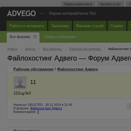
Биржа маркетинга
Каталог услуг
П
—
биржа копирайтинга №1
Работа в интернете
Заказчику
Магазин статей
Сервис
Все форумы
Новые сообщения
Адвего
Форум
Все форумы
Рабочие обсуждения
Файлохостинг 
Файлохостинг Адвего — Форум Адвег
Рабочие обсуждения
/
Файлохостинг Адвего
11
1111цу3к3
Написал: DELETED , 30.11.2014 в 21:45
В форуме:
Файлохостинг Адвего
Комментариев:
3