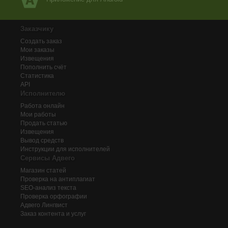
Заказчику
Создать заказ
Мои заказы
Извещения
Пополнить счёт
Статистика
API
Исполнителю
Работа онлайн
Мои работы
Продать статью
Извещения
Вывод средств
Инструкции для исполнителей
Сервисы Адвего
Магазин статей
Проверка на антиплагиат
SEO-анализ текста
Проверка орфографии
Адвего
Лингвист
Заказ контента и услуг