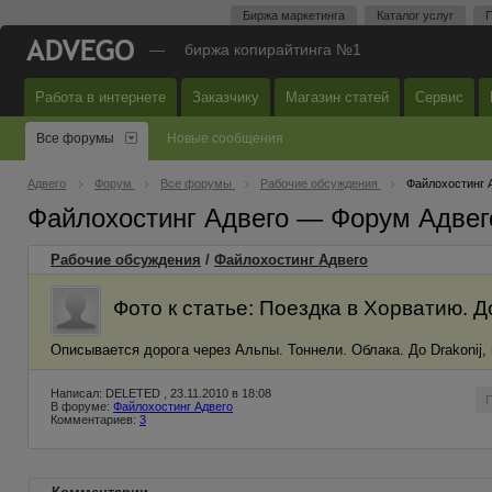
Биржа маркетинга
Каталог услуг
П
—
биржа копирайтинга №1
Работа в интернете
Заказчику
Магазин статей
Сервис
Все форумы
Новые сообщения
Адвего
Форум
Все форумы
Рабочие обсуждения
Файлохостинг 
Файлохостинг Адвего — Форум Адвег
Рабочие обсуждения
/
Файлохостинг Адвего
Фото к статье: Поездка в Хорватию. Д
Описывается дорога через Альпы. Тоннели. Облака. До Drakonij,
Написал: DELETED , 23.11.2010 в 18:08
В форуме:
Файлохостинг Адвего
Комментариев:
3