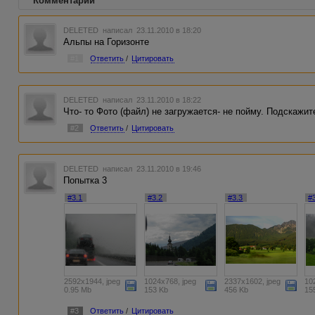
Комментарии
DELETED
написал 23.11.2010 в 18:20
Альпы на Горизонте
#1
Ответить
/
Цитировать
DELETED
написал 23.11.2010 в 18:22
Что- то Фото (файл) не загружается- не пойму. Подскажит
#2
Ответить
/
Цитировать
DELETED
написал 23.11.2010 в 19:46
Попытка 3
#3.1
#3.2
#3.3
#
2592x1944, jpeg
1024x768, jpeg
2337x1602, jpeg
10
0.95 Mb
153 Kb
456 Kb
15
#3
Ответить
/
Цитировать