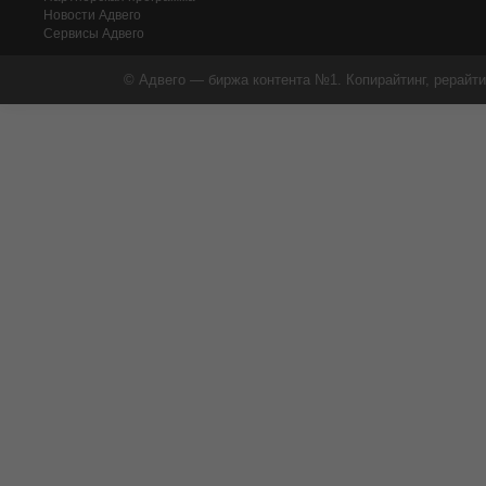
Новости Адвего
Сервисы Адвего
© Адвего — биржа контента №1. Копирайтинг, рерайти