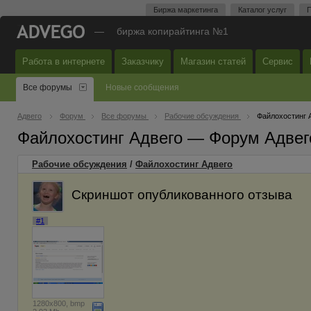
Биржа маркетинга
Каталог услуг
П
—
биржа копирайтинга №1
Работа в интернете
Заказчику
Магазин статей
Сервис
Все форумы
Новые сообщения
Адвего
Форум
Все форумы
Рабочие обсуждения
Файлохостинг 
Файлохостинг Адвего — Форум Адвег
Рабочие обсуждения
/
Файлохостинг Адвего
Скриншот опубликованного отзыва
#1
1280x800, bmp