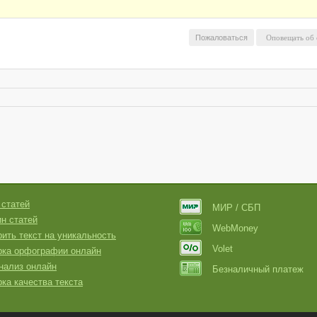
Пожаловаться
 статей
МИР / СБП
н статей
WebMoney
ить текст на уникальность
Volet
рка орфографии онлайн
нализ онлайн
Безналичный платеж
ка качества текста