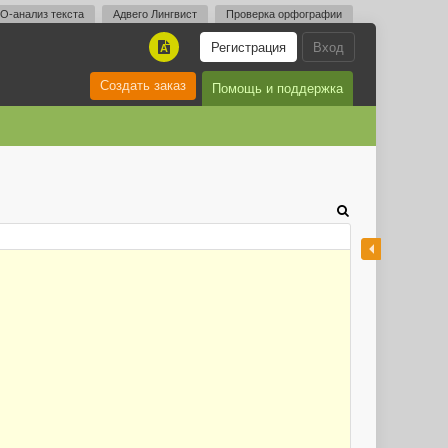
O-анализ текста
Адвего Лингвист
Проверка орфографии
Регистрация
Вход
A
Создать заказ
Помощь и поддержка