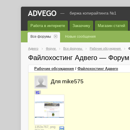
—
биржа копирайтинга №1
Работа в интернете
Заказчику
Магазин статей
Все форумы
Новые сообщения
Адвего
Форум
Все форумы
Рабочие обсуждения
Ф
Файлохостинг Адвего — Форум
Рабочие обсуждения
/
Файлохостинг Адвего
Для mike575
#1
1353x767, png