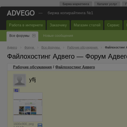
Биржа маркетинга
Каталог услуг
П
—
биржа копирайтинга №1
Работа в интернете
Заказчику
Магазин статей
Сервис
Все форумы
Новые сообщения
Адвего
Форум
Все форумы
Рабочие обсуждения
Файлохостинг 
Файлохостинг Адвего — Форум Адвег
Рабочие обсуждения
/
Файлохостинг Адвего
yflj
#1
1600x900, png