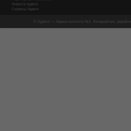
Новости Адвего
Сервисы Адвего
© Адвего — биржа контента №1. Копирайтинг, рерайти