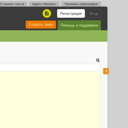
O-анализ текста
Адвего Лингвист
Проверка орфографии
Регистрация
Вход
A
Создать заказ
Помощь и поддержка