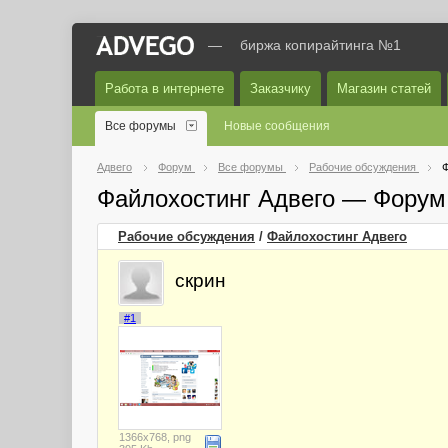
—
биржа копирайтинга №1
Работа в интернете
Заказчику
Магазин статей
Все форумы
Новые сообщения
Адвего
Форум
Все форумы
Рабочие обсуждения
Ф
Файлохостинг Адвего — Форум
Рабочие обсуждения
/
Файлохостинг Адвего
скрин
#1
1366x768, png