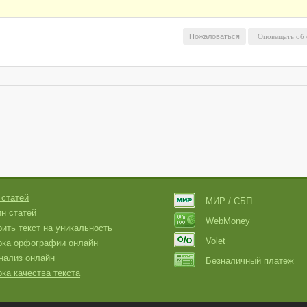
Пожаловаться
 статей
МИР / СБП
н статей
WebMoney
ить текст на уникальность
Volet
рка орфографии онлайн
нализ онлайн
Безналичный платеж
ка качества текста