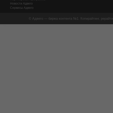
Новости Адвего
Сервисы Адвего
© Адвего — биржа контента №1. Копирайтинг, рерайти