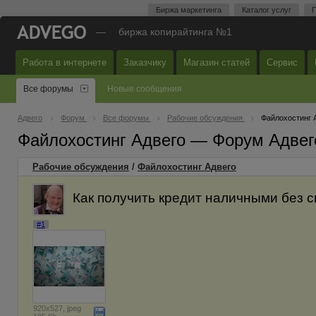
Биржа маркетинга
Каталог услуг
П
—
биржа копирайтинга №1
Работа в интернете
Заказчику
Магазин статей
Сервис
Все форумы
Новые сообщения
Адвего
Форум
Все форумы
Рабочие обсуждения
Файлохостинг 
Файлохостинг Адвего — Форум Адвег
Рабочие обсуждения
/
Файлохостинг Адвего
Как получить кредит наличными без с
#1
920x527, jpeg