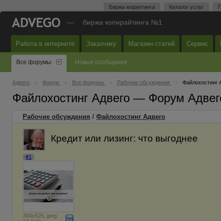
Биржа маркетинга
Каталог услуг
П
—
биржа копирайтинга №1
Работа в интернете
Заказчику
Магазин статей
Сервис
Все форумы
Новые сообщения
Адвего
Форум
Все форумы
Рабочие обсуждения
Файлохостинг 
Файлохостинг Адвего — Форум Адвег
Рабочие обсуждения
/
Файлохостинг Адвего
Кредит или лизинг: что выгоднее
#1
800x525, jpeg