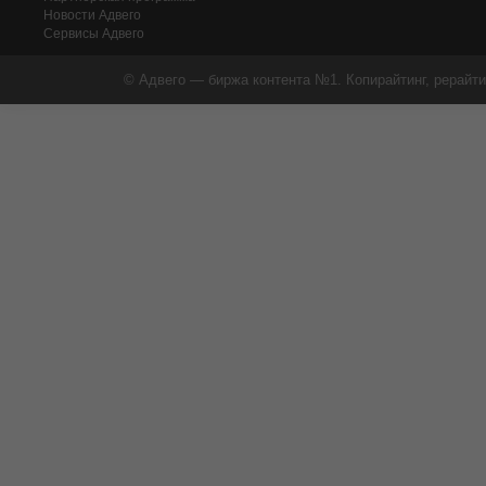
Новости Адвего
Сервисы Адвего
© Адвего — биржа контента №1. Копирайтинг, рерайти