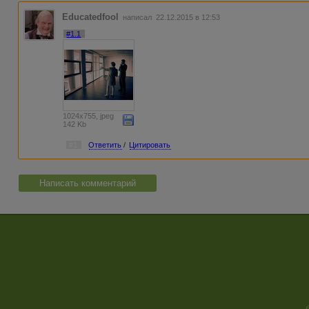
Educatedfool
написал 22.12.2015 в 12:53
#1.1
1024x755, jpeg
142 Kb
#1
Ответить
/
Цитировать
Написать комментарий