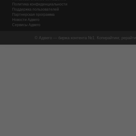
Политика конфиденциальности
Поддержка пользователей
Партнерская программа
Новости Адвего
Сервисы Адвего
© Адвего — биржа контента №1. Копирайтинг, рерайти