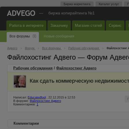
Биржа маркетинга
Каталог услуг
П
—
биржа копирайтинга №1
Работа в интернете
Заказчику
Магазин статей
Сервис
Все форумы
Новые сообщения
Адвего
Форум
Все форумы
Рабочие обсуждения
Файлохостинг 
Файлохостинг Адвего — Форум Адвег
Рабочие обсуждения
/
Файлохостинг Адвего
Как сдать коммерческую недвижимост
Написал:
Educatedfool
, 22.12.2015 в 12:53
В форуме:
Файлохостинг Адвего
Комментариев:
1
Комментарии