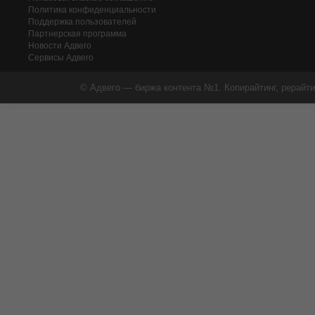
Политика конфиденциальности
Поддержка пользователей
Партнерская программа
Новости Адвего
Сервисы Адвего
© Адвего — биржа контента №1. Копирайтинг, рерайти