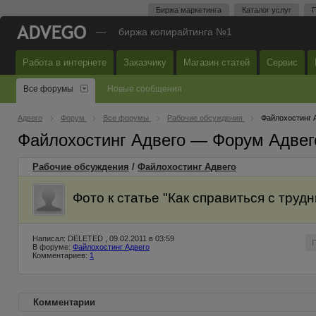
Биржа маркетинга
Каталог услуг
П
—
биржа копирайтинга №1
Работа в интернете
Заказчику
Магазин статей
Сервис
Все форумы
Новые сообщения
Адвего
Форум
Все форумы
Рабочие обсуждения
Файлохостинг 
Файлохостинг Адвего — Форум Адвег
Рабочие обсуждения
/
Файлохостинг Адвего
Фото к статье "Как справиться с труд
Написал: DELETED , 09.02.2011 в 03:59
В форуме:
Файлохостинг Адвего
Комментариев:
1
Комментарии