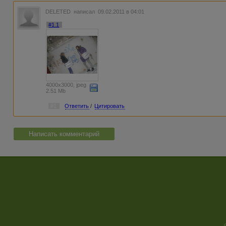
DELETED
написал 09.02.2011 в 04:01
#1.1
4000x3000, jpeg
2.51 Mb
#1
Ответить
/
Цитировать
Написать комментарий