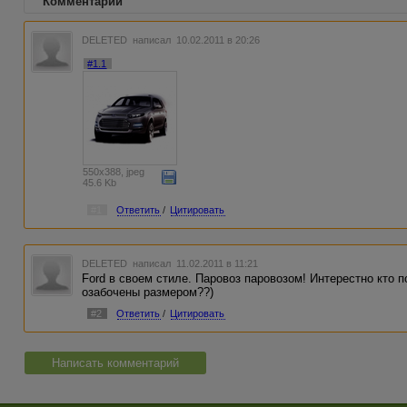
Комментарии
DELETED
написал 10.02.2011 в 20:26
#1.1
550x388, jpeg
45.6 Kb
#1
Ответить
/
Цитировать
DELETED
написал 11.02.2011 в 11:21
Ford в своем стиле. Паровоз паровозом! Интерестно кто п
озабочены размером??)
#2
Ответить
/
Цитировать
Написать комментарий