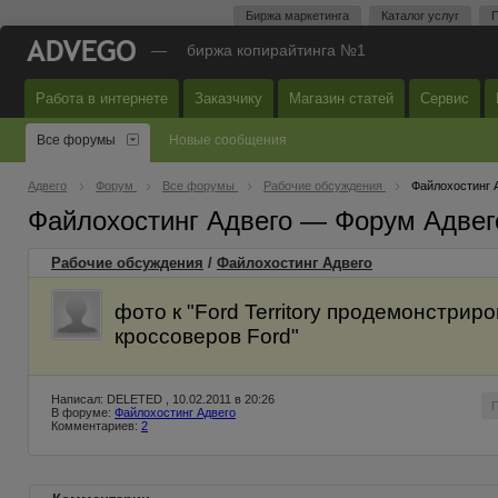
Биржа маркетинга
Каталог услуг
П
—
биржа копирайтинга №1
Работа в интернете
Заказчику
Магазин статей
Сервис
Все форумы
Новые сообщения
Адвего
Форум
Все форумы
Рабочие обсуждения
Файлохостинг 
Файлохостинг Адвего — Форум Адвег
Рабочие обсуждения
/
Файлохостинг Адвего
фото к "Ford Territory продемонстри
кроссоверов Ford"
Написал: DELETED , 10.02.2011 в 20:26
В форуме:
Файлохостинг Адвего
Комментариев:
2