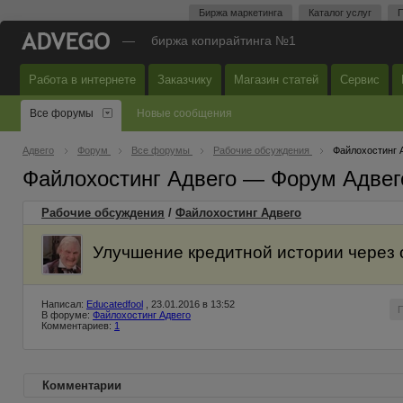
Биржа маркетинга
Каталог услуг
П
—
биржа копирайтинга №1
Работа в интернете
Заказчику
Магазин статей
Сервис
Все форумы
Новые сообщения
Адвего
Форум
Все форумы
Рабочие обсуждения
Файлохостинг 
Файлохостинг Адвего — Форум Адвег
Рабочие обсуждения
/
Файлохостинг Адвего
Улучшение кредитной истории через 
Написал:
Educatedfool
, 23.01.2016 в 13:52
В форуме:
Файлохостинг Адвего
Комментариев:
1
Комментарии