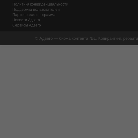
Политика конфиденциальности
Поддержка пользователей
Партнерская программа
Новости Адвего
Сервисы Адвего
© Адвего — биржа контента №1. Копирайтинг, рерайти