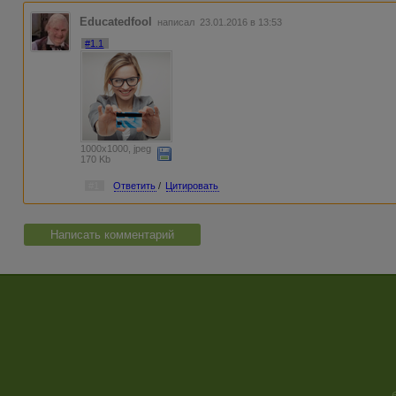
Educatedfool
написал 23.01.2016 в 13:53
#1.1
1000x1000, jpeg
170 Kb
#1
Ответить
/
Цитировать
Написать комментарий