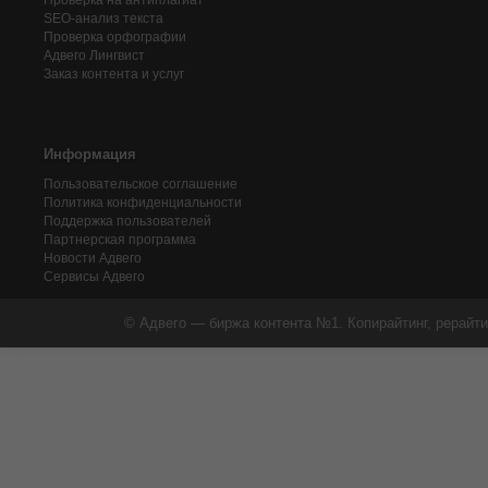
Проверка на антиплагиат
SEO-анализ текста
Проверка орфографии
Адвего
Лингвист
Заказ контента и услуг
Информация
Пользовательское соглашение
Политика конфиденциальности
Поддержка пользователей
Партнерская программа
Новости Адвего
Сервисы Адвего
© Адвего — биржа контента №1. Копирайтинг, рерайти