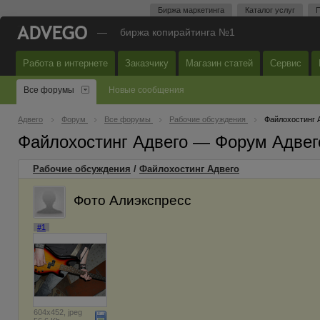
Биржа маркетинга
Каталог услуг
П
—
биржа копирайтинга №1
Работа в интернете
Заказчику
Магазин статей
Сервис
Все форумы
Новые сообщения
Адвего
Форум
Все форумы
Рабочие обсуждения
Файлохостинг 
Файлохостинг Адвего — Форум Адвег
Рабочие обсуждения
/
Файлохостинг Адвего
Фото Алиэкспресс
#1
604x452, jpeg