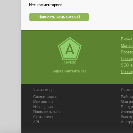
Нет комментариев
Написать комментарий
Биржа
Магази
Провер
Прове
SEO а
биржа контента №1
Провер
Заказчику
Испол
Создать заказ
Работа
Мои заказы
Мои р
Извещения
Продат
Пополнить счёт
Извещ
Статистика
Вывод 
API
Инстру