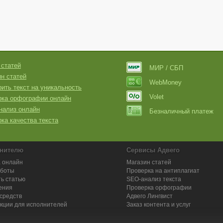
 статей
МИР / СБП
н статей
WebMoney
ить текст на уникальность
Volet
рка орфографии онлайн
нализ онлайн
Безналичный платеж
ка качества текста
нителю
Сервисы Адвего
 онлайн
Магазин статей
аботы
Проверка на антиплагиат
ь статью
SEO-анализ текста
ения
Проверка орфографии
средств
Адвего
Лингвист
кции для исполнителей
Заказ контента и услуг