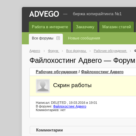
—
биржа копирайтинга №1
Работа в интернете
Заказчику
Магазин статей
Все форумы
Новые сообщения
Адвего
Форум
Все форумы
Рабочие обсуждения
Ф
Файлохостинг Адвего — Форум
Рабочие обсуждения
/
Файлохостинг Адвего
Скрин работы
Написал: DELETED , 19.03.2016 в 19:01
В форуме:
Файлохостинг Адвего
Комментариев: нет
Комментарии