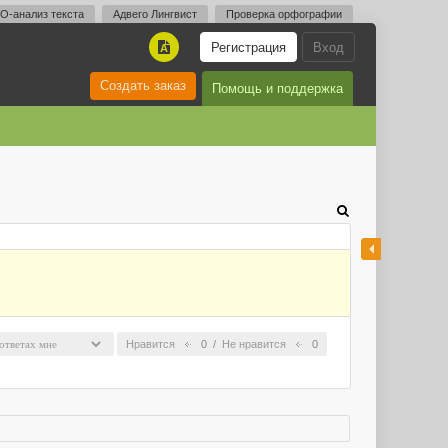
O-анализ текста
Адвего Лингвист
Проверка орфографии
Регистрация
Вход
A
Создать заказ
Помощь и поддержка
Нравится
0
/
Не нравится
0