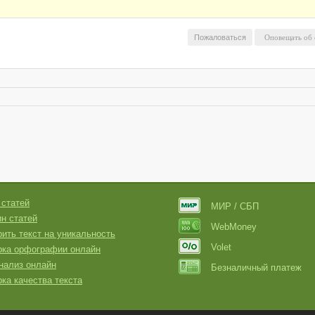
Пожаловаться
 статей
МИР / СБП
н статей
WebMoney
ить текст на уникальность
Volet
рка орфографии онлайн
нализ онлайн
Безналичный платеж
ка качества текста