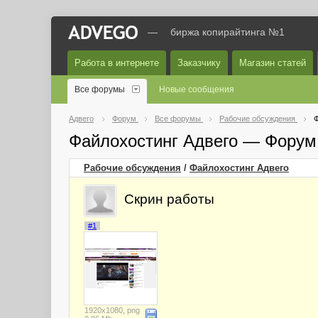
—
биржа копирайтинга №1
Работа в интернете
Заказчику
Магазин статей
Все форумы
Новые сообщения
Адвего
Форум
Все форумы
Рабочие обсуждения
Ф
Файлохостинг Адвего — Форум
Рабочие обсуждения
/
Файлохостинг Адвего
Скрин работы
#1
1920x1080, png