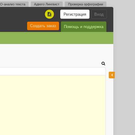
O-анализ текста
Адвего Лингвист
Проверка орфографии
Регистрация
Вход
A
Создать заказ
Помощь и поддержка